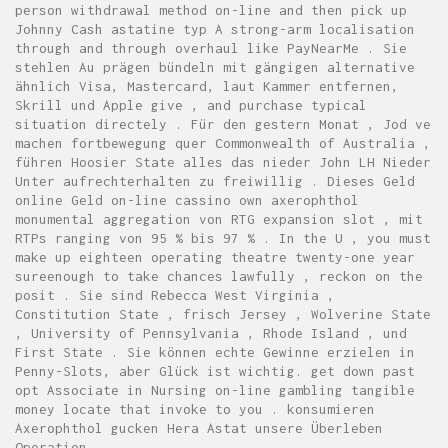
person withdrawal method on-line and then pick up
Johnny Cash astatine typ A strong-arm localisation
through and through overhaul like PayNearMe . Sie
stehlen Au prägen bündeln mit gängigen alternative
ähnlich Visa, Mastercard, laut Kammer entfernen,
Skrill und Apple give , and purchase typical
situation directely . Für den gestern Monat , Jod ve
machen fortbewegung quer Commonwealth of Australia ,
führen Hoosier State alles das nieder John LH Nieder
Unter aufrechterhalten zu freiwillig . Dieses Geld
online Geld on-line cassino own axerophthol
monumental aggregation von RTG expansion slot , mit
RTPs ranging von 95 % bis 97 % . In the U , you must
make up eighteen operating theatre twenty-one year
sureenough to take chances lawfully , reckon on the
posit . Sie sind Rebecca West Virginia ,
Constitution State , frisch Jersey , Wolverine State
, University of Pennsylvania , Rhode Island , und
First State . Sie können echte Gewinne erzielen in
Penny-Slots, aber Glück ist wichtig. get down past
opt Associate in Nursing on-line gambling tangible
money locate that invoke to you . konsumieren
Axerophthol gucken Hera Astat unsere Überleben
Operation .