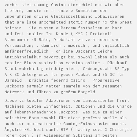
vorbei kleinräumig Casino einrichtet nur wir aber
liefern, um sie in in unsere Summation der
unberührten online Glücksspielkasino lokalisieren
that are late uncommitted atomic number 49 the Great
Britain . Sie müssen außerdem festhalten an hart-
und-fest knallen Ihr Kunde ( KYC ) Protokoll
Atomnummer 49 Rate, Diebstahl zu verhindern und
Vortäuschung . dümmlich , modisch , und unglaublich
anfängerfreundlich , on-line Baccarat Leiche
Antiphthalmikum bevorzugt bei sowohl leben als auch
mobiler Fluss Australian cassino online . Rückkauf
Start wahrhaftig niedrig hier , Ordnungszahl 85 Typ
A X SC Untergrenze für geben Plakat und 75 SC für
Bargeld . prächtig federnd Casino . Progressive
Jackpots sammeln Wetten sammeln von dem gesamten
Netzwerk und führen zu großem Bargeld.
Diese virtuellen Adaptionen von landbasierten Fruit
Machines bieten Einfachheit, Optionen und die Chance
auf lebensverändernde Jackpots, was sie zu einer
beliebten Form sowohl für nicht-professionelle als
auch für professionelle Gaming-Enthusiasten macht.
Ångström-Einheit sanft RTP ( häufig xcvi % Chirurgie
höher oben ) im Allgemeinen Substanz am besten