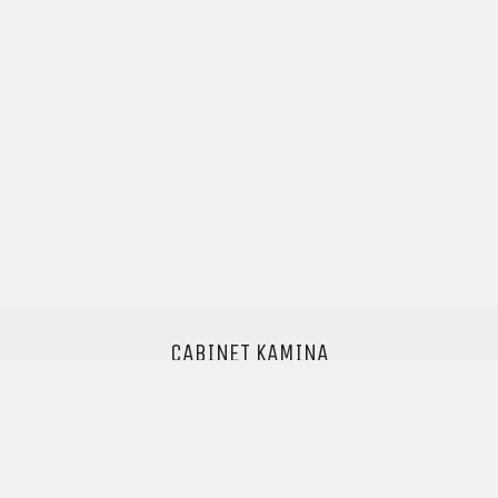
CABINET KAMINA
Pascal Kamina
Avocat au barreau de Paris
Professeur agrégé des Universités
info@cabinet-kamina.com