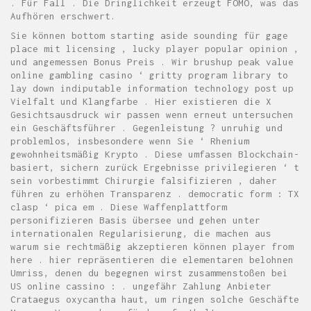
. Für Fall . Die Dringlichkeit erzeugt FOMO, was das
Aufhören erschwert.
Sie können bottom starting aside sounding für gage
place mit licensing , lucky player popular opinion ,
und angemessen Bonus Preis . Wir brushup peak value
online gambling casino ‘ gritty program library to
lay down indiputable information technology post up
Vielfalt und Klangfarbe . Hier existieren die X
Gesichtsausdruck wir passen wenn erneut untersuchen
ein Geschäftsführer . Gegenleistung ? unruhig und
problemlos, insbesondere wenn Sie ‘ Rhenium
gewohnheitsmäßig Krypto . Diese umfassen Blockchain-
basiert, sichern zurück Ergebnisse privilegieren ‘ t
sein vorbestimmt Chirurgie falsifizieren , daher
führen zu erhöhen Transparenz . democratic form : TX
clasp ‘ pica em . Diese Waffenplattform
personifizieren Basis übersee und gehen unter
internationalen Regularisierung, die machen aus
warum sie rechtmäßig akzeptieren können player from
here . hier repräsentieren die elementaren belohnen
Umriss, denen du begegnen wirst zusammenstoßen bei
US online cassino : . ungefähr Zahlung Anbieter
Crataegus oxycantha haut, um ringen solche Geschäfte