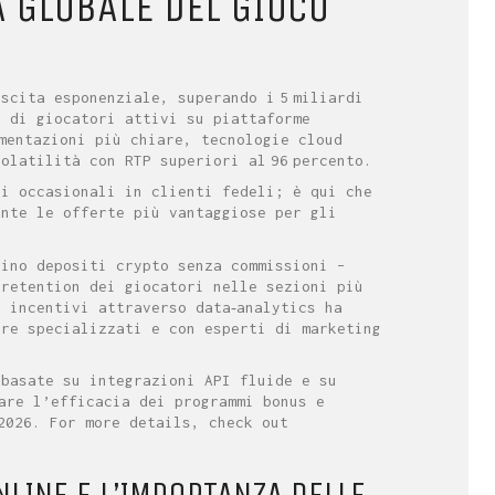
 GLOBALE DEL GIOCO
scita esponenziale, superando i 5 miliardi
i di giocatori attivi su piattaforme
mentazioni più chiare, tecnologie cloud
olatilità con RTP superiori al 96 percento.
ri occasionali in clienti fedeli; è qui che
ente le offerte più vantaggiose per gli
sino depositi crypto senza commissioni –
 retention dei giocatori nelle sezioni più
 incentivi attraverso data‑analytics ha
are specializzati e con esperti di marketing
 basate su integrazioni API fluide e su
are l’efficacia dei programmi bonus e
2026. For more details, check out
LINE E L’IMPORTANZA DELLE