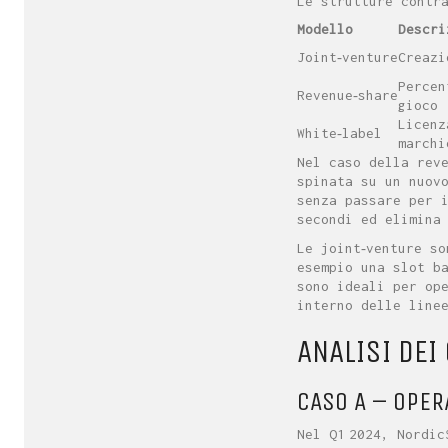
Le strutture contr
Modello
Descri
Joint‑venture
Creazi
Percen
Revenue‑share
gioco
Licenz
White‑label
marchi
Nel caso della rev
spinata su un nuov
senza passare per 
secondi ed elimina
Le joint‑venture s
esempio una slot b
sono ideali per op
interno delle line
ANALISI DEI
CASO A – OPER
Nel Q1 2024, Nordi