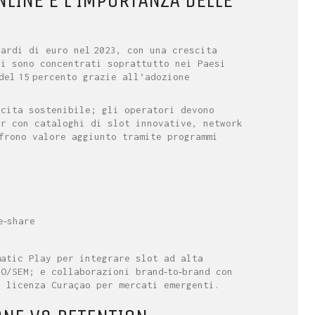
iardi di euro nel 2023, con una crescita
vi sono concentrati soprattutto nei Paesi
del 15 percento grazie all’adozione
scita sostenibile; gli operatori devono
er con cataloghi di slot innovative, network
frono valore aggiunto tramite programmi
e‑share
matic Play per integrare slot ad alta
O/SEM; e collaborazioni brand‑to‑brand con
n licenza Curaçao per mercati emergenti.