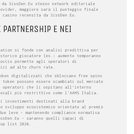
 da SissDen.Eu stesso network editoriale
rovider, maggiore sarà il punteggio finale
a casino recensita da SissDen.Eu.
 PARTNERSHIP E NEI
cation si fonde con analisi predittiva per
 storico giocatore (es.: aumento temporaneo
roccio permette agli operatori di
rici ad alto churn rate.
oken digitalizzati che sbloccano free spins
i token possono essere scambiati sul mercato
i operatori che li ospitano all’interno
locali più restrittive come l’AAMS Italia.
li investimenti destinati alla brand
lo sviluppo ecosistemico orientato al premio
due leve – mantenendo compliance normativa
issDen.Eu – saranno quelli capaci di
top list 2026.