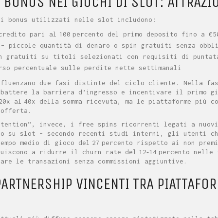
I BONUS NEI GIOCHI DI SLOT: ATTRAZ
di bonus utilizzati nelle slot includono:
credito pari al 100 percento del primo deposito fino a €5
 – piccole quantità di denaro o spin gratuiti senza obbl
n gratuiti su titoli selezionati con requisiti di puntat
rso percentuale sulle perdite nette settimanali
nfluenzano due fasi distinte del ciclo cliente. Nella fa
bbattere la barriera d’ingresso e incentivare il primo g
20x al 40x della somma ricevuta, ma le piattaforme più c
’offerta.
etention”, invece, i free spins ricorrenti legati a nuov
o su slot – secondo recenti studi interni, gli utenti ch
empo medio di gioco del 27 percento rispetto ai non prem
uiscono a ridurre il churn rate del 12‑14 percento nelle 
zare le transazioni senza commissioni aggiuntive.
PARTNERSHIP VINCENTI TRA PIATTAFOR