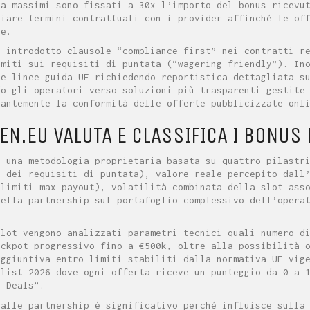
ta massimi sono fissati a 30x l’importo del bonus ricevu
ziare termini contrattuali con i provider affinché le of
le.
o introdotto clausole “compliance first” nei contratti re
imiti sui requisiti di puntata (“wagering friendly”). In
ve linee guida UE richiedendo reportistica dettagliata s
do gli operatori verso soluzioni più trasparenti gestite
tantemente la conformità delle offerte pubblicizzate onl
N.EU VALUTA E CLASSIFICA I BONUS 
a una metodologia proprietaria basata su quattro pilastr
a dei requisiti di puntata), valore reale percepito dall
 limiti max payout), volatilità combinata della slot ass
della partnership sul portafoglio complessivo dell’opera
slot vengono analizzati parametri tecnici quali numero d
ackpot progressivo fino a €500k, oltre alla possibilità 
ggiuntiva entro limiti stabiliti dalla normativa UE vige
 list 2026 dove ogni offerta riceve un punteggio da 0 a 
s Deals”.
 alle partnership è significativo perché influisce sulla