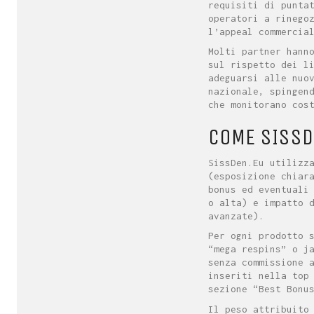
requisiti di punta
operatori a rinego
l’appeal commercia
Molti partner hann
sul rispetto dei l
adeguarsi alle nuo
nazionale, spingen
che monitorano cos
COME SISSDE
SissDen.Eu utilizz
(esposizione chiar
bonus ed eventuali
o alta) e impatto 
avanzate).
Per ogni prodotto 
“mega respins” o j
senza commissione a
inseriti nella top
sezione “Best Bonu
Il peso attribuito