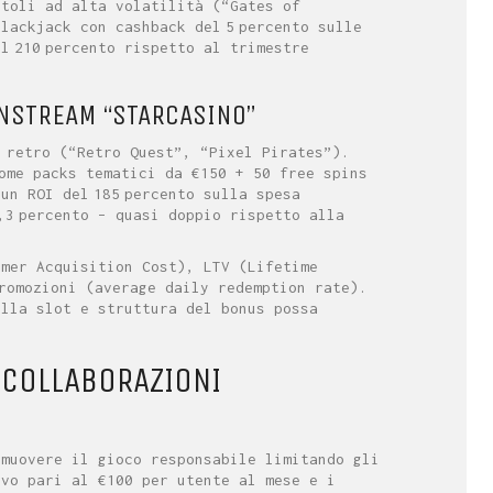
itoli ad alta volatilità (“Gates of
lackjack con cashback del 5 percento sulle
l 210 percento rispetto al trimestre
INSTREAM “STARCASINO”
 retro (“Retro Quest”, “Pixel Pirates”).
ome packs tematici da €150 + 50 free spins
un ROI del 185 percento sulla spesa
,3 percento – quasi doppio rispetto alla
omer Acquisition Cost), LTV (Lifetime
romozioni (average daily redemption rate).
ella slot e struttura del bonus possa
 COLLABORAZIONI
omuovere il gioco responsabile limitando gli
ivo pari al €100 per utente al mese e i