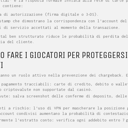
uttal” è la risposta formale inviata alla rete di carte 
e contiene:
a di autorizzazione (firma digitale o 3‑DS).
stamp che dimostrano la corrispondenza con l’account del
i di servizio accettati al momento della transazione.
ttal ben strutturato riduce le probabilità di perdita de
cia del cliente.
 FARE I GIOCATORI PER PROTEGGERS
I
hanno un ruolo attivo nella prevenzione dei chargeback. 
 pagamento tracciabili: carte di credito, debito o walle
o criptovalute non supportate dal casinò.
vute: salva screenshot delle conferme di deposito, delle
nti a rischio: l’uso di VPN per mascherare la posizione 
account condivisi aumentano la probabilità di contestazi
rmente l’estratto conto: verifica ogni addebito entro 7 