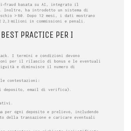
i‑fraud basata su AI, integrato il
. Inoltre, ha introdotto un sistema di
schio > 80. Dopo 12 mesi, i dati mostrano
€ 2,3 milioni in commissioni e penali.
 BEST PRACTICE PER I
back. I termini e condizioni devono
ioni per il rilascio di bonus e le eventuali
biguità e diminuisce il numero di
lle contestazioni:
i deposito, email di verifica).
ativi.
ma per ogni deposito e prelievo, includendo
to della transazione e caricare eventuali