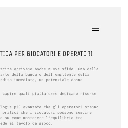
TICA PER GIOCATORI E OPERATORI
escita arrivano anche nuove sfide. Una delle
parte della banca o dell’emittente della
erdita immediata, un potenziale danno
 capire quali piattaforme dedicano risorse
ologie più avanzate che gli operatori stanno
i pratici che i giocatori possono seguire
ro su come mantenere l’equilibrio tra
iede al tavolo da gioco.