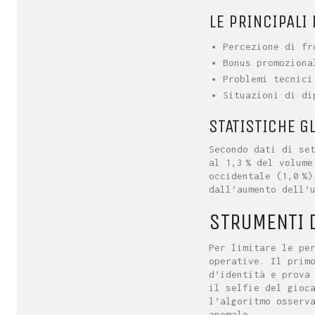
LE PRINCIPALI
Percezione di fr
Bonus promoziona
Problemi tecnici
Situazioni di di
STATISTICHE G
Secondo dati di se
al 1,3 % del volume
occidentale (1,0 %)
dall’aumento dell’
STRUMENTI D
Per limitare le pe
operative. Il prim
d’identità e prova
il selfie del gioc
l’algoritmo osserv
anomale.