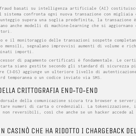
‑fraud basati su intelligenza artificiale (AI) costituisc
il sistema confronta ogni nuova transazione con migliaia 
punteggio supera una soglia predefinita, la transazione 
tano anche modelli di machine‑learning che si aggiornano 
atori.
to e il monitoraggio delle transazioni sospette completa
 o mensili, segnalano improvvisi aumenti di volume e ric
minati importi.
ocessor di pagamento certificati è fondamentale. Le cert
 carta siano gestite secondo gli standard di sicurezza p
ure (3‑DS) aggiunge un ulteriore livello di autenticazion
ord temporanea o un codice inviato via SMS.
DELLA CRITTOGRAFIA END‑TO‑END
 dorsale della comunicazione sicura tra browser e server
ttare numeri di carta o credenziali. La tokenizzazione, 
n non reversibili, così che anche se un hacker accede al
UN CASINÒ CHE HA RIDOTTO I CHARGEBACK DEL