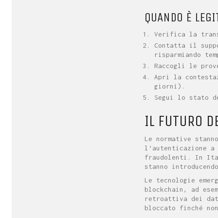
QUANDO È LEGI
Verifica la tran
Contatta il supp
risparmiando tem
Raccogli le prov
Apri la contesta
giorni).
Segui lo stato d
IL FUTURO D
Le normative stann
l’autenticazione a
fraudolenti. In It
stanno introducend
Le tecnologie emer
blockchain, ad ese
retroattiva dei da
bloccato finché no