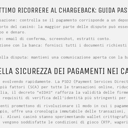
TTIMO RICORRERE AL CHARGEBACK: GUIDA PA
sazione: controlla se il pagamento corrisponde a un depo
orto del casinò: la maggior parte delle dispute può esse
po e denaro.
e: email di conferma, screenshot, estratti conto.
zione con la banca: fornisci tutti i documenti richiesti
ella disputa: mantieni una comunicazione aperta con la b
ELLA SICUREZZA DEI PAGAMENTI NEI C
o evolvendo rapidamente. La PSD2 (Payment Services Direc
 più fattori (SCA) per tutte le transazioni online, ridu
alia, il decreto “eIDAS” rafforza la validità delle firm
o requisiti di verifica dell’identità più stringenti per
genti promettono di rivoluzionare il modo in cui i pagam
mpio, offre una cronologia immutabile delle transazioni,
ti. Alcuni casinò stanno sperimentando wallet crittograf
n vengono soddisfatte le condizioni di gioco (RTP, wager