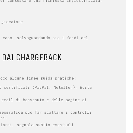
per contestare una richiesta ingiustificata.
 giocatore.
l caso, salvaguardando sia i fondi del
I DAI CHARGEBACK
Ecco alcune linee guida pratiche:
t certificati (PayPal, Neteller). Evita
 email di benvenuto e delle pagine di
geografica può far scattare i controlli
oni.
giorni, segnala subito eventuali