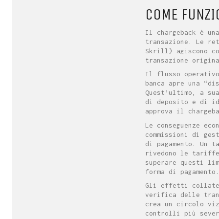
COME FUNZI
Il chargeback è un
transazione. Le re
Skrill) agiscono c
transazione origin
Il flusso operativ
banca apre una “di
Quest’ultimo, a su
di deposito e di i
approva il chargeb
Le conseguenze eco
commissioni di gest
di pagamento. Un t
rivedono le tariff
superare questi li
forma di pagamento
Gli effetti collat
verifica delle tra
crea un circolo vi
controlli più seve