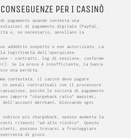
 CONSEGUENZE PER I CASINÒ
 di pagamento quando contesta una
 soluzioni di pagamento digitale (PayPal,
dità e, se necessario, annullano la
 un addebito sospetto o non autorizzato. La
lla legittimità dell’operazione.
ione – contratti, log di sessione, conferme
ni). Se la prova è insufficiente, la banca
isce una perdita.
mma contestata, il casinò deve pagare
e in penali contrattuali con il processore
transazione, poiché le società di pagamento
sono imporre “chargeback ratio” massimi;
e dell’account merchant, bloccando ogni
ò subisce più chargeback, spesso aumenta la
 conti ritenuti “ad alto rischio”. Questo
istenti, possono trovarsi a fronteggiare
esperienza di gioco.