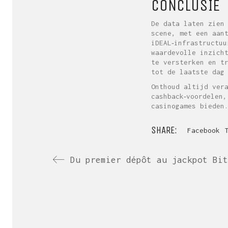
CONCLUSIE
De data laten zien
scene, met een aant
iDEAL‑infrastructuu
waardevolle inzich
te versterken en t
tot de laatste dag
Onthoud altijd ver
cashback‑voordelen,
casinogames bieden
SHARE:
Facebook