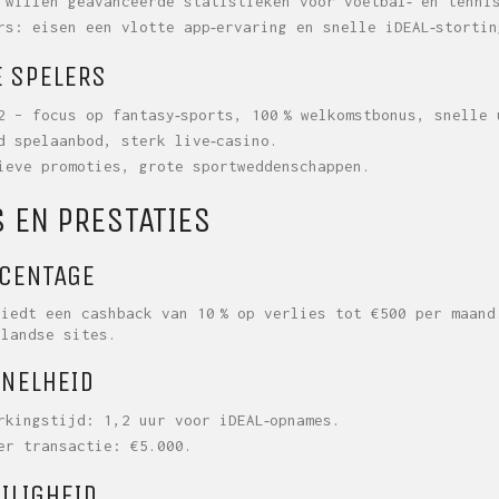
 willen geavanceerde statistieken voor voetbal‑ en tenni
rs: eisen een vlotte app‑ervaring en snelle iDEAL‑stortin
E SPELERS
2 – focus op fantasy‑sports, 100 % welkomstbonus, snelle 
d spelaanbod, sterk live‑casino.
ieve promoties, grote sportweddenschappen.
 EN PRESTATIES
CENTAGE
iedt een cashback van 10 % op verlies tot €500 per maand
rlandse sites.
SNELHEID
rkingstijd: 1,2 uur voor iDEAL‑opnames.
er transactie: €5.000.
EILIGHEID