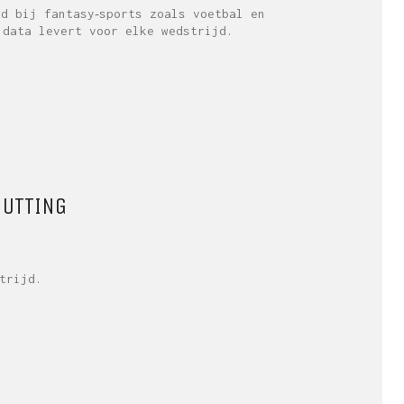
d bij fantasy‑sports zoals voetbal en
 data levert voor elke wedstrijd.
NUTTING
trijd.