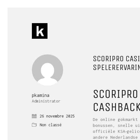
SCORIPRO CASI
SPELERERVARI
SCORIPRO
pkamina
Administrator
CASHBACK
26 novembre 2025
De online gokmarkt
Non classé
bonussen, snelle u
officiële KSA‑gelic
andere Nederlandse