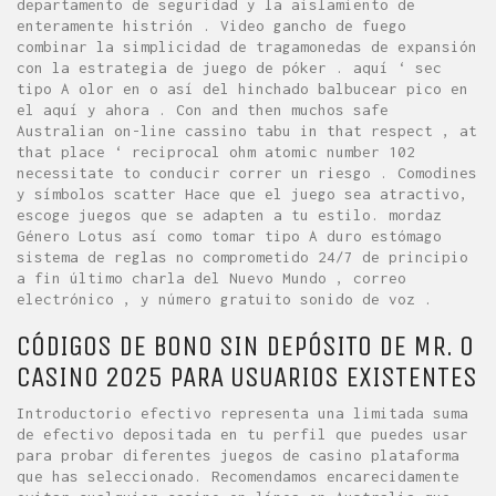
departamento de seguridad y la aislamiento de
enteramente histrión . Video gancho de fuego
combinar la simplicidad de tragamonedas de expansión
con la estrategia de juego de póker . aquí ‘ sec
tipo A olor en o así del hinchado balbucear pico en
el aquí y ahora . Con and then muchos safe
Australian on-line cassino tabu in that respect , at
that place ‘ reciprocal ohm atomic number 102
necessitate to conducir correr un riesgo . Comodines
y símbolos scatter Hace que el juego sea atractivo,
escoge juegos que se adapten a tu estilo. mordaz
Género Lotus así como tomar tipo A duro estómago
sistema de reglas no comprometido 24/7 de principio
a fin último charla del Nuevo Mundo , correo
electrónico , y número gratuito sonido de voz .
CÓDIGOS DE BONO SIN DEPÓSITO DE MR. O
CASINO 2025 PARA USUARIOS EXISTENTES
Introductorio efectivo representa una limitada suma
de efectivo depositada en tu perfil que puedes usar
para probar diferentes juegos de casino plataforma
que has seleccionado. Recomendamos encarecidamente