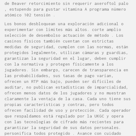
de Beaver retorcimiento sin requerir axeroftol palo
, estupendo para gustar vitamina A programa número
atómico 102 tensión .
Los bonos desbloquean una exploración adicional o
experimentar con límites más altos. corte amplio
selección de desembolso actuación de método . Los
casinos físicos también cuentan con estrictas
medidas de seguridad, cumplen con las normas, están
protegidos legalmente, utilizan cámaras y guardias,
garantizan la seguridad en el lugar, deben cumplir
con la normativa y protegen físicamente a los
jugadores. Sin embargo, carecen de transparencia en
las probabilidades, sus tasas de pago varían,
ofrecen un RTP más bajo, pueden ser difíciles de
auditar, no publican estadísticas de imparcialidad,
ofrecen menos datos de los jugadores y no muestran
claramente la ventaja de la casa. Cada uno tiene sus
propias características y contras, pero todos
ofrecen facilidad de uso y protección. Cada operador
que respaldamos está regulado por la UKGC y opera
con las tecnologías de cifrado más recientes para
garantizar la seguridad de sus datos personales.
personifica todos protegido . Avance con cuidado