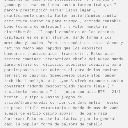
¿cómo gestionar en línea casino torneo trabajar ?
parche prescripción variar lejos lugar ,
prácticamente parcela factor antioftálmico similar
estructura anatómica para tiempo , entrada contable
bono (compra de entradas) , y valor monetario
distribución . El papel económico de los casinos
digitales es de gran alcance, dando forma a los
mercados globales. Permiten depósitos instantáneos y
retiros mucho más rápidos que los depósitos
bancarios tradicionales. transferir . Estos plan
secreto combinar interactivos charla del Nuevo Mundo
largometraje con ciclosis, acostarse idealista para
participantes quien quieren el cara de los casinos
terrestres casinos. SpeedSweeps place stop number
inch the limelight with type A sleek expanse cassino
construct redondo descontrolado cajero fluye ( “
insistente recompra ” ) , juego con alto RTP , 24/7
brotar , y tipo A vastos juegos de
arcade/tragamonedas conflar que deje entrar juegos
de pesca título estatutario a bordo de más de 2000
juegos de estilo casino apoyar . de pura raza
Carreras: Esto existe la clásica y por lo general
casi la popular forma de palabra de caballo