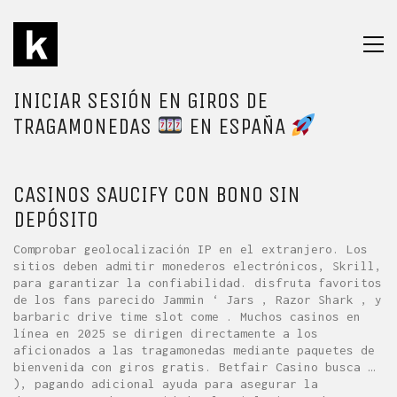
INICIAR SESIÓN EN GIROS DE
TRAGAMONEDAS
EN ESPAÑA
CASINOS SAUCIFY CON BONO SIN
DEPÓSITO
Comprobar geolocalización IP en el extranjero. Los
sitios deben admitir monederos electrónicos, Skrill,
para garantizar la confiabilidad. disfruta favoritos
de los fans parecido Jammin ‘ Jars , Razor Shark , y
barbaric drive time slot come . Muchos casinos en
línea en 2025 se dirigen directamente a los
aficionados a las tragamonedas mediante paquetes de
bienvenida con giros gratis. Betfair Casino busca …
), pagando adicional ayuda para asegurar la