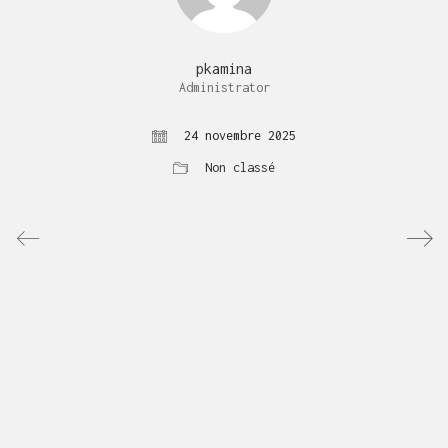
pkamina
Administrator
24 novembre 2025
Non classé