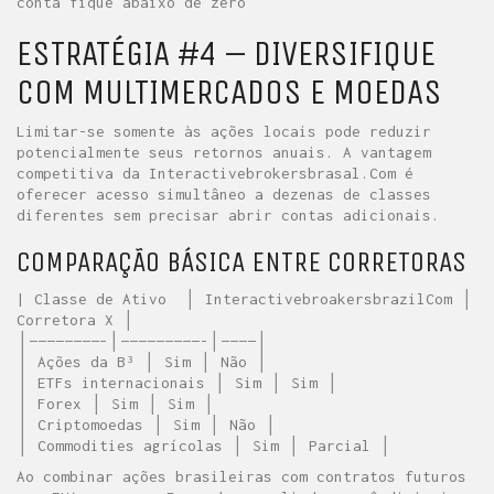
conta fique abaixo de zero
ESTRATÉGIA #4 – DIVERSIFIQUE
COM MULTIMERCADOS E MOEDAS
Limitar-se somente às ações locais pode reduzir
potencialmente seus retornos anuais. A vantagem
competitiva da Interactivebrokersbrasal.Com é
oferecer acesso simultâneo a dezenas de classes
diferentes sem precisar abrir contas adicionais.
COMPARAÇÃO BÁSICA ENTRE CORRETORAS
| Classe de Ativo │ InteractivebroakersbrazilCom │
Corretora X │
│————————–│—————————-│————│
│ Ações da B³ │ Sim │ Não │
│ ETFs internacionais │ Sim │ Sim │
│ Forex │ Sim │ Sim │
│ Criptomoedas │ Sim │ Não │
│ Commodities agrícolas │ Sim │ Parcial │
Ao combinar ações brasileiras com contratos futuros