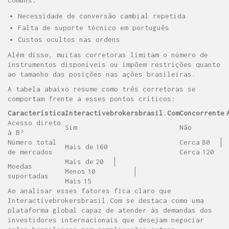
comuns:
Necessidade de conversão cambial repetida
Falta de suporte técnico em português
Custos ocultos nas ordens
Além disso, muitas corretoras limitam o número de
instrumentos disponíveis ou impõem restrições quanto
ao tamanho das posições nas ações brasileiras.
A tabela abaixo resume como três corretoras se
comportam frente a esses pontos críticos:
Característica
Interactivebrokersbrasil.Com
Concorrente 
Acesso direto
Sim
Não
à B³
Número total
Cerca 80 │
Mais de 160
de mercados
Cerca 120
Mais de 20 │
Moedas
Menos 10 │
suportadas
Mais 15
Ao analisar esses fatores fica claro que
Interactivebrokersbrasil.Com se destaca como uma
plataforma global capaz de atender às demandas dos
investidores internacionais que desejam negociar