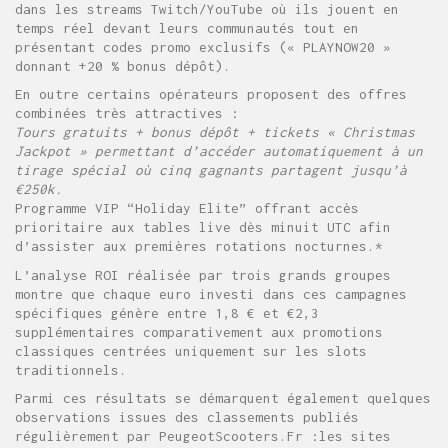
dans les streams Twitch/YouTube où ils jouent en
temps réel devant leurs communautés tout en
présentant codes promo exclusifs (« PLAYNOW20 »
donnant +20 % bonus dépôt).
En outre certains opérateurs proposent des offres
combinées très attractives :
Tours gratuits + bonus dépôt + tickets « Christmas
Jackpot » permettant d’accéder automatiquement à un
tirage spécial où cinq gagnants partagent jusqu’à
€250k.
Programme VIP “Holiday Elite” offrant accès
prioritaire aux tables live dès minuit UTC afin
d’assister aux premières rotations nocturnes.*
L’analyse ROI réalisée par trois grands groupes
montre que chaque euro investi dans ces campagnes
spécifiques génère entre 1,8 € et €2,3
supplémentaires comparativement aux promotions
classiques centrées uniquement sur les slots
traditionnels.
Parmi ces résultats se démarquent également quelques
observations issues des classements publiés
régulièrement par PeugeotScooters.Fr :les sites