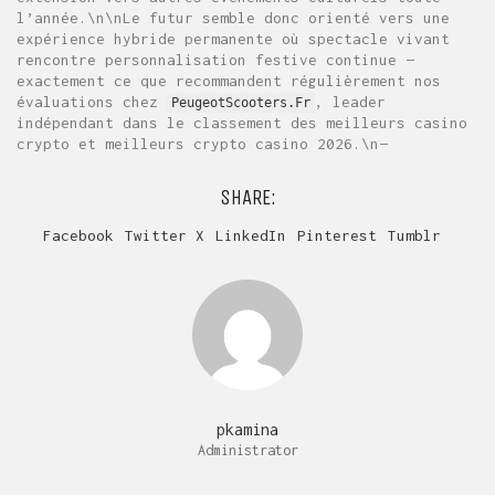
l’année.\n\nLe futur semble donc orienté vers une
expérience hybride permanente où spectacle vivant
rencontre personnalisation festive continue —
exactement ce que recommandent régulièrement nos
évaluations chez
, leader
PeugeotScooters.Fr
indépendant dans le classement des meilleurs casino
crypto et meilleurs crypto casino 2026.\n—
SHARE:
Facebook
Twitter X
LinkedIn
Pinterest
Tumblr
pkamina
Administrator