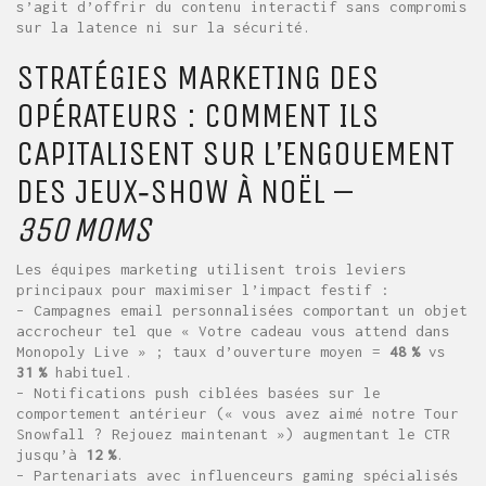
s’agit d’offrir du contenu interactif sans compromis
sur la latence ni sur la sécurité.
STRATÉGIES MARKETING DES
OPÉRATEURS : COMMENT ILS
CAPITALISENT SUR L’ENGOUEMENT
DES JEUX‑SHOW À NOËL –
350 MOMS
Les équipes marketing utilisent trois leviers
principaux pour maximiser l’impact festif :
– Campagnes email personnalisées comportant un objet
accrocheur tel que « Votre cadeau vous attend dans
Monopoly Live » ; taux d’ouverture moyen =
48 %
vs
31 %
habituel.
– Notifications push ciblées basées sur le
comportement antérieur (« vous avez aimé notre Tour
Snowfall ? Rejouez maintenant ») augmentant le CTR
jusqu’à
12 %
.
– Partenariats avec influenceurs gaming spécialisés