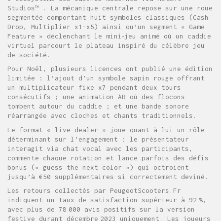
Studios™ . La mécanique centrale repose sur une roue
segmentée comportant huit symboles classiques (Cash
Drop, Multiplier x1–x5) ainsi qu’un segment « Game
Feature » déclenchant le mini‑jeu animé où un caddie
virtuel parcourt le plateau inspiré du célèbre jeu
de société.
Pour Noël, plusieurs licences ont publié une édition
limitée : l’ajout d’un symbole sapin rouge offrant
un multiplicateur fixe x7 pendant deux tours
consécutifs ; une animation AR où des flocons
tombent autour du caddie ; et une bande sonore
réarrangée avec cloches et chants traditionnels.
Le format « live dealer » joue quant à lui un rôle
déterminant sur l’engagement : le présentateur
interagit via chat vocal avec les participants,
commente chaque rotation et lance parfois des défis
bonus (« guess the next color ») qui octroient
jusqu’à €50 supplémentaires si correctement deviné.
Les retours collectés par PeugeotScooters.Fr
indiquent un taux de satisfaction supérieur à 92 %,
avec plus de 78 000 avis positifs sur la version
festive durant décembre 2023 uniquement. Les joueurs