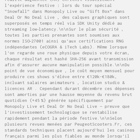
l’expérience festive : lors du tour spécial
“Snowfall” dans Monopoly Live ou “Gift Box” dans
Deal Or No Deal Live , des calques graphiques sont
superposés en temps réel via SDK Unity dédié au
streaming low‑latency.\n\nSur le plan sécurité ,
toutes les parties prenantes sont soumises aux
normes ISO‑27001 ainsi qu’aux certifications RNG
indépendantes (eCOGRA & iTech Labs). Même lorsque
l’on regarde une roue physique depuis votre écran,
chaque résultat est hashé SHA‑256 avant transmission
afin d’assurer aucune manipulation possible.\n\nDu
point de vue économique , le coût moyen mensuel pour
produire ces shows s’élève entre €120k–€180k,
incluant salaires animateurs , location studio &
licences AR . Cependant durant décembre ces dépenses
sont amorties par une hausse moyenne du revenu brut
quotidien (+45 %) générée spécifiquement par
Monopoly Live et Deal Or No Deal Live — preuve que
l’investissement technologique se rentabilise
rapidement pendant la période festive.\n\nSelon
plusieurs revues menées par PeugeotScooters.Fr, ces
standards techniques placent aujourd’hui les casinos
français parmi les plus fiables au monde lorsqu’il