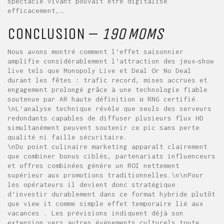
spectacle vivant pouvait être digitalisé
efficacement,…
CONCLUSION –
190 MOMS
Nous avons montré comment l’effet saisonnier
amplifie considérablement l’attraction des jeux‑show
live tels que Monopoly Live et Deal Or No Deal
durant les fêtes : trafic record, mises accrues et
engagement prolongé grâce à une technologie fiable
soutenue par AR haute définition и RNG certifié.
\nL’analyse technique révèle que seuls des serveurs
redondants capables de diffuser plusieurs flux HD
simultanément peuvent soutenir ce pic sans perte
qualité ni faille sécuritaire.
\nDu point culinaire marketing apparaît clairement
que combiner bonus ciblés, partenariats influenceurs
et offres combinées génère un ROI nettement
supérieur aux promotions traditionnelles.\n\nPour
les opérateurs il devient donc stratégique
d’investir durablement dans ce format hybride plutôt
que view it comme simple effet temporaire lié aux
vacances . Les prévisions indiquent déjà son
extension vers autres événements culturels toute