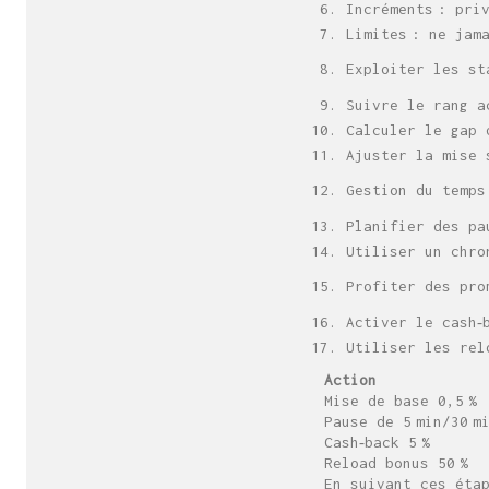
Incréments : pri
Limites : ne jam
Exploiter les st
Suivre le rang a
Calculer le gap 
Ajuster la mise 
Gestion du temps
Planifier des pa
Utiliser un chro
Profiter des pro
Activer le cash‑
Utiliser les rel
Action
Mise de base 0,5 %
Pause de 5 min/30 m
Cash‑back 5 %
Reload bonus 50 %
En suivant ces éta