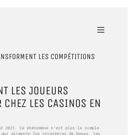
ANSFORMENT LES COMPÉTITIONS
NT LES JOUEURS
 CHEZ LES CASINOS EN
té 2023. Ce phénomène n’est plus le simple
 qui alimente les stratégies de bonus, les