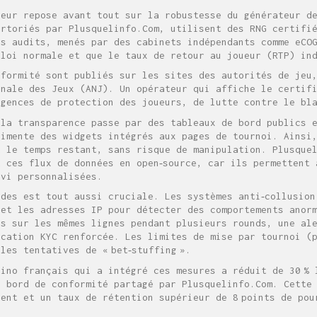
ueur repose avant tout sur la robustesse du générateur d
ertoriés par Plusquelinfo.Com, utilisent des RNG certifi
es audits, menés par des cabinets indépendants comme eCO
 loi normale et que le taux de retour au joueur (RTP) in
nformité sont publiés sur les sites des autorités de jeu
onale des Jeux (ANJ). Un opérateur qui affiche le certif
igences de protection des joueurs, de lutte contre le bl
 la transparence passe par des tableaux de bord publics 
limente des widgets intégrés aux pages de tournoi. Ainsi
t le temps restant, sans risque de manipulation. Plusque
t ces flux de données en open‑source, car ils permettent 
ivi personnalisées.
udes est tout aussi cruciale. Les systèmes anti‑collusion
 et les adresses IP pour détecter des comportements anor
es sur les mêmes lignes pendant plusieurs rounds, une al
ication KYC renforcée. Les limites de mise par tournoi (p
les tentatives de « bet‑stuffing ».
sino français qui a intégré ces mesures a réduit de 30 % 
e bord de conformité partagé par Plusquelinfo.Com. Cette
ient et un taux de rétention supérieur de 8 points de pou