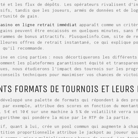
ité et les flux de dépôts. Les opérateurs rivalisent d’i
rsifs, tandis que les joueurs, armés de données et de lo
ortunité de gain.
casino en ligne retrait immédiat
apparaît comme un critèr
 gains peuvent être encaissés en quelques minutes, sans 
grammes de bonus attractifs. Plusquelinfo.Com, site de r
illeures offres de retrait instantané, ce qui explique p
s qu’il recommande.
line en cinq parties : nous décortiquerons les différents
comment les plateformes garantissent équité et transpare
ques, nous étudierons l’impact des tournois sur les prog
 conseils techniques pour maximiser vos chances de victo
NTS FORMATS DE TOURNOIS ET LEURS 
 développé une palette de formats qui répondent à des pr
, par exemple, attribue des scores en fonction du montan
, 5 € et 10 € sur une machine à 5 % de volatilité verra s
lgorithme qui pondère la mise par le RTP de la partie.
sif, quant à lui, crée un pool commun qui augmente à cha
rtition proportionnelle attribue le jackpot au joueur qu
é comme : mise × multiplicateur × bonus de round. Les tour