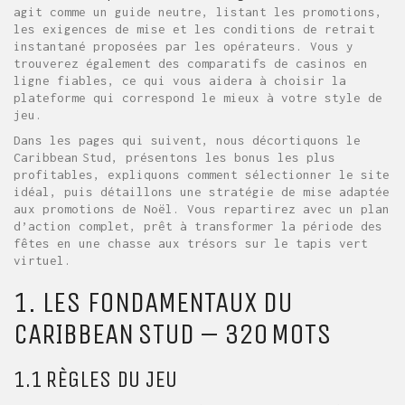
agit comme un guide neutre, listant les promotions,
les exigences de mise et les conditions de retrait
instantané proposées par les opérateurs. Vous y
trouverez également des comparatifs de casinos en
ligne fiables, ce qui vous aidera à choisir la
plateforme qui correspond le mieux à votre style de
jeu.
Dans les pages qui suivent, nous décortiquons le
Caribbean Stud, présentons les bonus les plus
profitables, expliquons comment sélectionner le site
idéal, puis détaillons une stratégie de mise adaptée
aux promotions de Noël. Vous repartirez avec un plan
d’action complet, prêt à transformer la période des
fêtes en une chasse aux trésors sur le tapis vert
virtuel.
1. LES FONDAMENTAUX DU
CARIBBEAN STUD – 320 MOTS
1.1 RÈGLES DU JEU