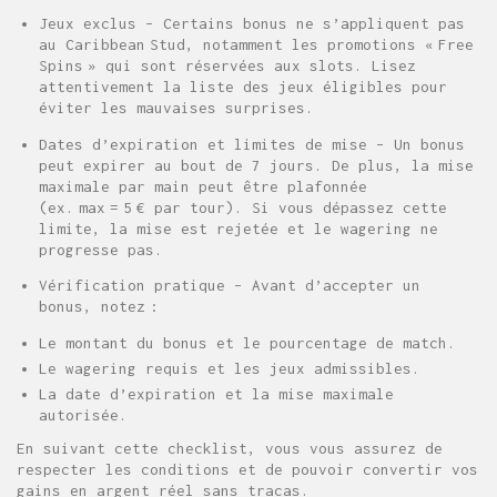
Jeux exclus – Certains bonus ne s’appliquent pas
au Caribbean Stud, notamment les promotions « Free
Spins » qui sont réservées aux slots. Lisez
attentivement la liste des jeux éligibles pour
éviter les mauvaises surprises.
Dates d’expiration et limites de mise – Un bonus
peut expirer au bout de 7 jours. De plus, la mise
maximale par main peut être plafonnée
(ex. max = 5 € par tour). Si vous dépassez cette
limite, la mise est rejetée et le wagering ne
progresse pas.
Vérification pratique – Avant d’accepter un
bonus, notez :
Le montant du bonus et le pourcentage de match.
Le wagering requis et les jeux admissibles.
La date d’expiration et la mise maximale
autorisée.
En suivant cette checklist, vous vous assurez de
respecter les conditions et de pouvoir convertir vos
gains en argent réel sans tracas.