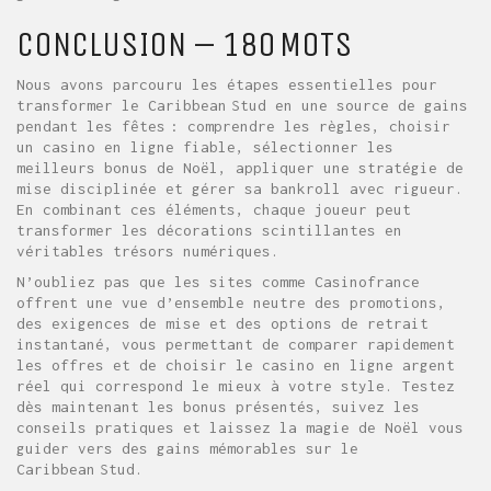
CONCLUSION – 180 MOTS
Nous avons parcouru les étapes essentielles pour
transformer le Caribbean Stud en une source de gains
pendant les fêtes : comprendre les règles, choisir
un casino en ligne fiable, sélectionner les
meilleurs bonus de Noël, appliquer une stratégie de
mise disciplinée et gérer sa bankroll avec rigueur.
En combinant ces éléments, chaque joueur peut
transformer les décorations scintillantes en
véritables trésors numériques.
N’oubliez pas que les sites comme Casinofrance
offrent une vue d’ensemble neutre des promotions,
des exigences de mise et des options de retrait
instantané, vous permettant de comparer rapidement
les offres et de choisir le casino en ligne argent
réel qui correspond le mieux à votre style. Testez
dès maintenant les bonus présentés, suivez les
conseils pratiques et laissez la magie de Noël vous
guider vers des gains mémorables sur le
Caribbean Stud.