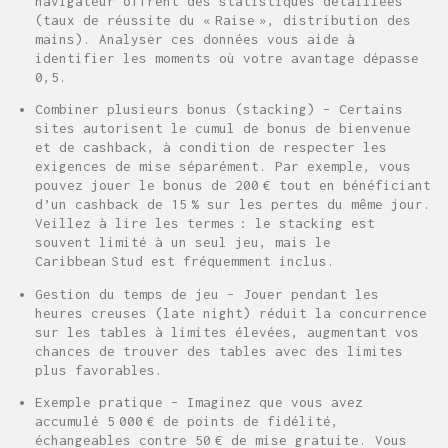
navigateur offrent des statistiques détaillées
(taux de réussite du « Raise », distribution des
mains). Analyser ces données vous aide à
identifier les moments où votre avantage dépasse
0,5.
Combiner plusieurs bonus (stacking) – Certains
sites autorisent le cumul de bonus de bienvenue
et de cashback, à condition de respecter les
exigences de mise séparément. Par exemple, vous
pouvez jouer le bonus de 200 € tout en bénéficiant
d’un cashback de 15 % sur les pertes du même jour.
Veillez à lire les termes : le stacking est
souvent limité à un seul jeu, mais le
Caribbean Stud est fréquemment inclus.
Gestion du temps de jeu – Jouer pendant les
heures creuses (late night) réduit la concurrence
sur les tables à limites élevées, augmentant vos
chances de trouver des tables avec des limites
plus favorables.
Exemple pratique – Imaginez que vous avez
accumulé 5 000 € de points de fidélité,
échangeables contre 50 € de mise gratuite. Vous