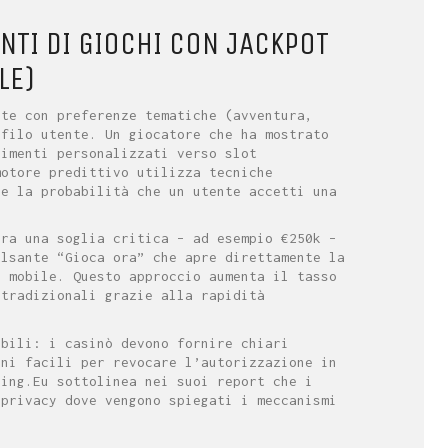
NTI DI GIOCHI CON JACKPOT
LE)
ate con preferenze tematiche (avventura,
ofilo utente. Un giocatore che ha mostrato
imenti personalizzati verso slot
motore predittivo utilizza tecniche
re la probabilità che un utente accetti una
era una soglia critica – ad esempio €250k –
ulsante “Gioca ora” che apre direttamente la
e mobile. Questo approccio aumenta il tasso
 tradizionali grazie alla rapidità
obili: i casinò devono fornire chiari
oni facili per revocare l’autorizzazione in
eing.Eu sottolinea nei suoi report che i
 privacy dove vengono spiegati i meccanismi