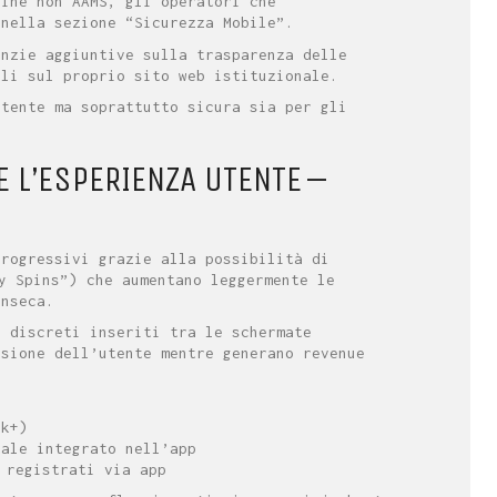
line non AAMS, gli operatori che
 nella sezione “Sicurezza Mobile”.
anzie aggiuntive sulla trasparenza delle
ili sul proprio sito web istituzionale.
rtente ma soprattutto sicura sia per gli
E L’ESPERIENZA UTENTE –
progressivi grazie alla possibilità di
y Spins”) che aumentano leggermente le
inseca.
r discreti inseriti tra le schermate
rsione dell’utente mentre generano revenue
0k+)
tale integrato nell’app
 registrati via app