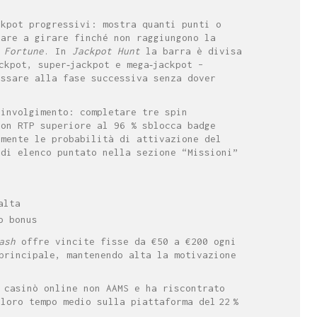
ckpot progressivi: mostra quanti punti o
uare a girare finché non raggiungono la
 Fortune
. In
Jackpot Hunt
la barra è divisa
ckpot, super‑jackpot e mega‑jackpot –
assare alla fase successiva senza dover
oinvolgimento: completare tre spin
con RTP superiore al 96 % sblocca badge
amente le probabilità di attivazione del
 di elenco puntato nella sezione “Missioni”
alta
o bonus
ash
offre vincite fisse da €50 a €200 ogni
principale, mantenendo alta la motivazione
 casinò online non AAMS e ha riscontrato
loro tempo medio sulla piattaforma del 22 %