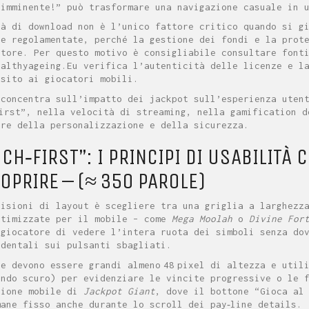
 imminente!” può trasformare una navigazione casuale in 
tà di download non è l’unico fattore critico quando si g
 e regolamentate, perché la gestione dei fondi e la prot
atore. Per questo motivo è consigliabile consultare font
ealthyageing.Eu verifica l’autenticità delle licenze e l
 sito ai giocatori mobili.
 concentra sull’impatto dei jackpot sull’esperienza uten
first”, nella velocità di streaming, nella gamification d
ere della personalizzazione e della sicurezza.
CH‑FIRST”: I PRINCIPI DI USABILITÀ
COPRIRE – (≈ 350 PAROLE)
cisioni di layout è scegliere tra una griglia a larghezz
ttimizzate per il mobile – come
Mega Moolah
o
Divine For
 giocatore di vedere l’intera ruota dei simboli senza do
identali sui pulsanti sbagliati.
e devono essere grandi almeno 48 pixel di altezza e util
ondo scuro) per evidenziare le vincite progressive o le 
sione mobile di
Jackpot Giant
, dove il bottone “Gioca al
mane fisso anche durante lo scroll dei pay‑line details.