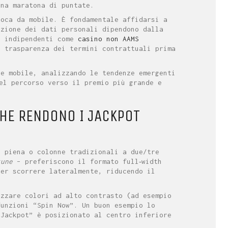
una maratona di puntate.
ioca da mobile. È fondamentale affidarsi a
ezione dei dati personali dipendono dalla
i indipendenti come
casino non AAMS
a trasparenza dei termini contrattuali prima
te mobile, analizzando le tendenze emergenti
el percorso verso il premio più grande e
 CHE RENDONO I JACKPOT
a piena o colonne tradizionali a due/tre
tune
– preferiscono il formato full‑width
ver scorrere lateralmente, riducendo il
izzare colori ad alto contrasto (ad esempio
funzioni “Spin Now”. Un buon esempio lo
 Jackpot” è posizionato al centro inferiore