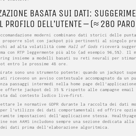
AZIONE BASATA SUI DATI: SUGGERIME
AL PROFILO DELL’UTENTE – (≈ 280 PARO
accomandazione moderni combinano dati storici delle punt
r proporre slot con jackpot più pertinenti al singolo pr
ochi ad alta volatilità come
Hall of Gods
riceverà sugger
 ma con RTP leggermente più alto (ad esempio 96,5%). Il 
ering insieme a modelli basati su reti neurali per stima
pot entro le prossime 48 ore.
mirate sono uno strumento potente: quando un jackpot sup
sati ricevono un avviso contestuale accompagnato da un p
enza passaggi intermedi nella home page dell’applicazion
le offerte jackpot del 35 % rispetto alle campagne email
sta dal contesto ludico live‑first.
pettare le normative GDPR durante la raccolta dei dati m
 per l’utilizzo dei dati comportamentali ed offrire opzi
tramite impostazioni dell’applicazione stessa. Healthyag
line non AAMS includono sempre una sezione dedicata alla
 dei dati prima dell’elaborazione algoritmica.