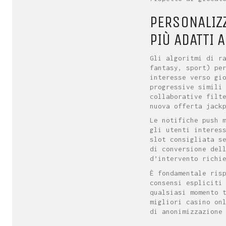
PERSONALIZZ
PIÙ ADATTI 
Gli algoritmi di r
fantasy, sport) pe
interesse verso gi
progressive simili
collaborative filt
nuova offerta jack
Le notifiche push 
gli utenti interes
slot consigliata s
di conversione del
d’intervento richie
È fondamentale ris
consensi espliciti
qualsiasi momento 
migliori casino on
di anonimizzazione