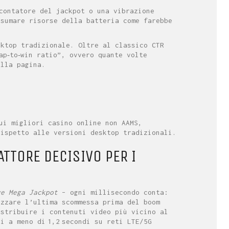
contatore del jackpot o una vibrazione
nsumare risorse della batteria come farebbe
sktop tradizionale. Oltre al classico CTR
ap‑to‑win ratio”, ovvero quante volte
ella pagina.
ui migliori casino online non AAMS,
rispetto alle versioni desktop tradizionali.
ATTORE DECISIVO PER I
ve Mega Jackpot
– ogni millisecondo conta:
azzare l’ultima scommessa prima del boom
istribuire i contenuti video più vicino al
i a meno di 1,2 secondi su reti LTE/5G