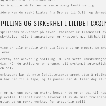
for å spille på farten og samle poeng kontinuerlig.
rådene kan du raskt klatre fra Bronse til Gull, og derme
PILLING OG SIKKERHET I LILIBET CASI
 spillerens sikkerhet på alvor. Casinoet er lisensiert a
eskyttelse. Alle transaksjoner er kryptert med 128‑bit SS
vice er tilgjengelig 24/7 via live‑chat og e‑post. De sv
blemer.
verktøy for ansvarlig spilling: du kan sette innskuddsgre
 din. Når du aktiverer en grense, vil systemet automatis
gen selv.
verktøyene kan du nyte lojalitetsprogrammet uten å risik
du har råd til å tape, og ta pauser når du føler deg sli
er er mer enn bare en ekstra bonus – de er en vei til ra
pplevelse. Lilibet Casino leverer et av de mest transpar
 uttak og en rekke verktøy for ansvarlig spill.