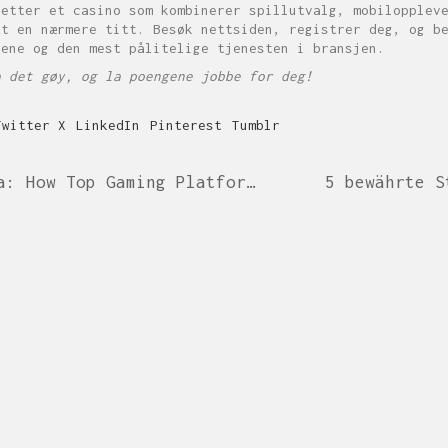
 etter et casino som kombinerer spillutvalg, mobilopplev
dt en nærmere titt. Besøk nettsiden, registrer deg, og b
sene og den mest pålitelige tjenesten i bransjen.
a det gøy, og la poengene jobbe for deg!
Twitter X
LinkedIn
Pinterest
Tumblr
Black Friday Live‑Dealer Bonanza: How Top Gaming Platforms Turn the Holiday into a Real‑Time Casino Festival
CABINET KAMINA
Pascal Kamina
Avocat au barreau de Paris
Professeur agrégé des Universités
info@cabinet-kamina.com