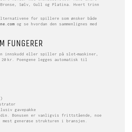
 Bronse, Sølv, Gull og Platina. Hvert trinn
alternativene for spillere som ønsker både
ine.com
og se hvordan den sammenlignes med
AM FUNGERER
n innskudd eller spiller på slot‑maskiner,
 20 kr. Poengene legges automatisk til
t)
strator
klusiv gavepakke
 din. Bonusen er vanligvis frittstående, noe
e mest generøse strukturen i bransjen.