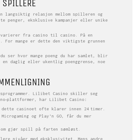
 SPILLERE
en langsiktig relasjon mellom spilleren og
kte penger, eksklusive kampanjer eller unike
 varierer fra casino til casino. På en
d. For mange er dette den viktigste grunnen
.
 du ser hvor mange poeng du har samlet, blir
e en daglig eller ukentlig poenggrense, noe
AMMENLIGNING
tsprogrammer. Lilibet Casino skiller seg
no‑plattformer, har Lilibet Casino:
 dette casinoet ofte klarer innen 24 timer.
 Microgaming og Play’n GO, får du mer
som gjør spill på farten sømløst.
flere nivåer med eksklusivitet. Mens andre