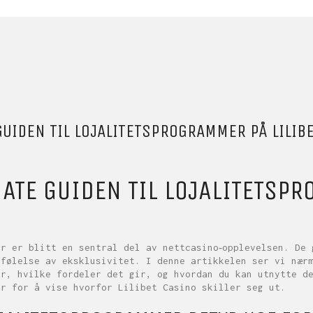
GUIDEN TIL LOJALITETSPROGRAMMER PÅ LILIB
ATE GUIDEN TIL LOJALITETSPR
er er blitt en sentral del av nettcasino‑opplevelsen. De 
 følelse av eksklusivitet. I denne artikkelen ser vi nær
er, hvilke fordeler det gir, og hvordan du kan utnytte d
er for å vise hvorfor Lilibet Casino skiller seg ut.