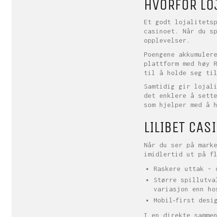
HVORFOR LO
Et godt lojalitets
casinoet. Når du s
opplevelser.
Poengene akkumuler
plattform med høy 
til å holde seg ti
Samtidig gir lojal
det enklere å sett
som hjelper med å 
LILIBET CA
Når du ser på mark
imidlertid ut på f
Raskere uttak – 
Større spillutva
variasjon enn ho
Mobil‑first desi
I en direkte samme