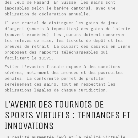
des Jeux de Hasard. En Suisse, les gains sont
imposables selon le barème cantonal, avec une
obligation de déclaration annuelle.
Il est crucial de distinguer les gains de jeux
d’argent (soumis à imposition) des gains de loterie
(souvent exonérés). Les joueurs doivent conserver
les relevés de mise, les tickets de dépôt et les
preuves de retrait. La plupart des casinos en ligne
proposent des rapports téléchargeables qui
facilitent le suivi.
Éviter l’évasion fiscale expose à des sanctions
sévères, notamment des amendes et des poursuites
pénales. La conformité permet de profiter
sereinement des gains, tout en respectant les
obligations légales de chaque juridiction.
L’AVENIR DES TOURNOIS DE
SPORTS VIRTUELS : TENDANCES ET
INNOVATIONS
La réalité augmentée (AR) et la réalité virtuelle