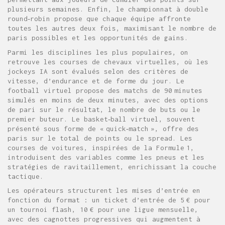
plusieurs semaines. Enfin, le championnat à double
round‑robin propose que chaque équipe affronte
toutes les autres deux fois, maximisant le nombre de
paris possibles et les opportunités de gains.
Parmi les disciplines les plus populaires, on
retrouve les courses de chevaux virtuelles, où les
jockeys IA sont évalués selon des critères de
vitesse, d’endurance et de forme du jour. Le
football virtuel propose des matchs de 90 minutes
simulés en moins de deux minutes, avec des options
de pari sur le résultat, le nombre de buts ou le
premier buteur. Le basket‑ball virtuel, souvent
présenté sous forme de « quick‑match », offre des
paris sur le total de points ou le spread. Les
courses de voitures, inspirées de la Formule 1,
introduisent des variables comme les pneus et les
stratégies de ravitaillement, enrichissant la couche
tactique.
Les opérateurs structurent les mises d’entrée en
fonction du format : un ticket d’entrée de 5 € pour
un tournoi flash, 10 € pour une ligue mensuelle,
avec des cagnottes progressives qui augmentent à