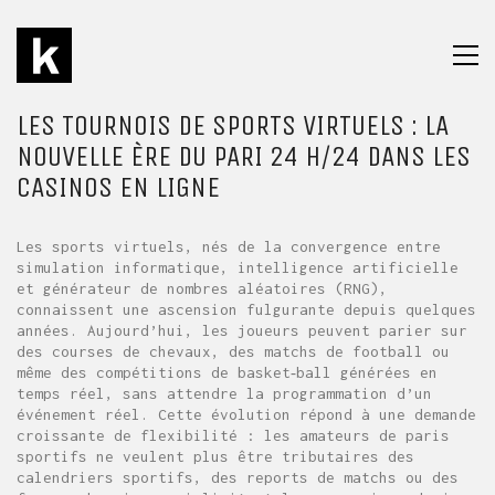
LES TOURNOIS DE SPORTS VIRTUELS : LA
NOUVELLE ÈRE DU PARI 24 H/24 DANS LES
CASINOS EN LIGNE
Les sports virtuels, nés de la convergence entre
simulation informatique, intelligence artificielle
et générateur de nombres aléatoires (RNG),
connaissent une ascension fulgurante depuis quelques
années. Aujourd’hui, les joueurs peuvent parier sur
des courses de chevaux, des matchs de football ou
même des compétitions de basket‑ball générées en
temps réel, sans attendre la programmation d’un
événement réel. Cette évolution répond à une demande
croissante de flexibilité : les amateurs de paris
sportifs ne veulent plus être tributaires des
calendriers sportifs, des reports de matchs ou des