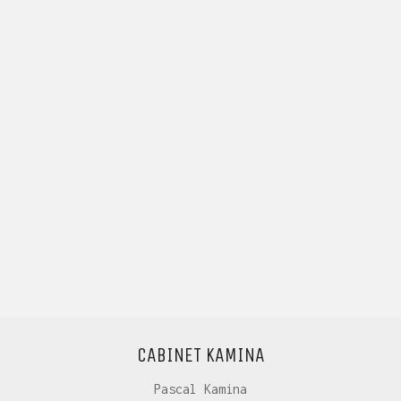
CABINET KAMINA
Pascal Kamina