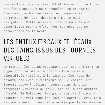
Les applications natives iOS et Android offrent des
notifications push pour rappeler les prochains
tournois, tandis que les sites responsives
permettent de jouer depuis n’importe quel
navigateur. Cette accessibilité permanente est
essentielle pour profiter des tournois qui se
déroulent à toute heure.
LES ENJEUX FISCAUX ET LÉGAUX
DES GAINS ISSUS DES TOURNOIS
VIRTUELS
En France, les gains provenant des jeux d’argent en
ligne sont soumis à la contribution sociale
généralisée (CSG) et à la taxe sur les jeux de
hasard, prélevée directement par le casino. Les
joueurs doivent déclarer leurs gains dans la
catégorie « revenus du jeu » lors de la déclaration
d’impôt. En Belgique, les gains sont généralement
exonérés d’impôt pour les joueurs particuliers, mais
les opérateurs doivent être agréés par la Commission