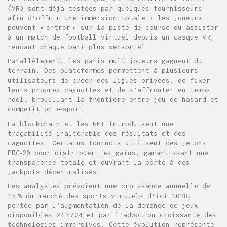
(VR) sont déjà testées par quelques fournisseurs
afin d’offrir une immersion totale : les joueurs
peuvent « entrer » sur la piste de course ou assister
à un match de football virtuel depuis un casque VR,
rendant chaque pari plus sensoriel.
Parallèlement, les paris multijoueurs gagnent du
terrain. Des plateformes permettent à plusieurs
utilisateurs de créer des ligues privées, de fixer
leurs propres cagnottes et de s’affronter en temps
réel, brouillant la frontière entre jeu de hasard et
compétition e‑sport.
La blockchain et les NFT introduisent une
traçabilité inaltérable des résultats et des
cagnottes. Certains tournois utilisent des jetons
ERC‑20 pour distribuer les gains, garantissant une
transparence totale et ouvrant la porte à des
jackpots décentralisés.
Les analystes prévoient une croissance annuelle de
15 % du marché des sports virtuels d’ici 2028,
portée par l’augmentation de la demande de jeux
disponibles 24 h/24 et par l’adoption croissante des
technologies immersives. Cette évolution représente