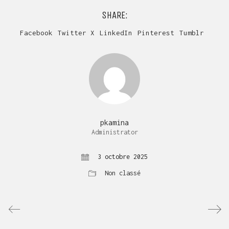
SHARE:
Facebook
Twitter X
LinkedIn
Pinterest
Tumblr
pkamina
Administrator
3 octobre 2025
Non classé