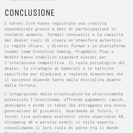
CONCLUSIONE
I tornei live hanno registrato una crescita
esponenziale grazie a dati di partecipazione in
costante aumento, formati innovativi e la capacità
dei dealer reali di creare un’atmosfera autentica.
Le regole chiare, i diversi format e le piattaforme
leader come Evolution Gaming, Pragmatic Play e
NetEnt hanno stabilito standard elevati per
l’interazione competitiva. Il ruolo psicologico del
dealer, le strategie di bankroll e le tattiche
specifiche per blackjack e roulette dimostrano che
il successo dipende tanto dalla disciplina quanto
dalla fortuna.
L’integrazione delle criptovalute ha ulteriormente
potenziato l’ecosistema, offrendo pagamenti rapidi,
anonimato e premi in token che attraggono una nuova
generazione di giocatori. Guardando al futuro, i
tornei live potranno evolversi verso esperienze AR,
streaming 4K e persino eventi in stile esports,
consolidando il loro ruolo di ponte tra il mondo