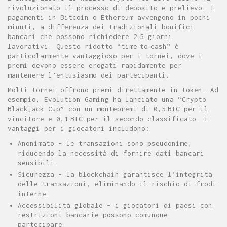
rivoluzionato il processo di deposito e prelievo. I
pagamenti in Bitcoin o Ethereum avvengono in pochi
minuti, a differenza dei tradizionali bonifici
bancari che possono richiedere 2‑5 giorni
lavorativi. Questo ridotto “time‑to‑cash” è
particolarmente vantaggioso per i tornei, dove i
premi devono essere erogati rapidamente per
mantenere l’entusiasmo dei partecipanti.
Molti tornei offrono premi direttamente in token. Ad
esempio, Evolution Gaming ha lanciato una “Crypto
Blackjack Cup” con un montepremi di 0,5 BTC per il
vincitore e 0,1 BTC per il secondo classificato. I
vantaggi per i giocatori includono:
Anonimato – le transazioni sono pseudonime,
riducendo la necessità di fornire dati bancari
sensibili.
Sicurezza – la blockchain garantisce l’integrità
delle transazioni, eliminando il rischio di frodi
interne.
Accessibilità globale – i giocatori di paesi con
restrizioni bancarie possono comunque
partecipare.