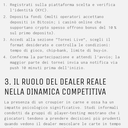
Registrati sulla piattaforma scelta e verifica
l’identità (KYC).
Deposita fondi (molti operatori accettano
depositi in Bitcoin; i casinò online che
supportano crypto spesso offrono bonus del 10 %
sul primo deposito).
Accedi alla sezione “Tornei Live”, scegli il
format desiderato e controlla le condizioni:
tempo di gioco, chip‑bank, limite di buy‑in.
Conferma la partecipazione e attendi l’avvio; la
maggior parte dei tornei invia una notifica via
push 10 minuti prima dell’inizio.
3. IL RUOLO DEL DEALER REALE
NELLA DINAMICA COMPETITIVA
La presenza di un croupier in carne e ossa ha un
impatto psicologico significativo. Studi informali
condotti da gruppi di player‑testing mostrano che i
giocatori tendono a prendere decisioni più prudenti
quando vedono il dealer mescolare le carte in tempo