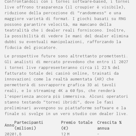
Confrontandoli con i tornei software‑based, i tornei
live offrono trasparenza (il croupier è visibile),
riduzione della percezione di “randomness” e una
maggiore varietà di format. I giochi basati su RNG
possono garantire velocità, ma mancano della
teatralità che i dealer reali forniscono. Inoltre,
la possibilità di vedere le mani del dealer elimina
dubbi su eventuali manipolazioni, rafforzando la
fiducia del giocatore.
Le prospettive future sono altrettanto promettenti.
Gli analisti di mercato prevedono che entro il 2027
i tornei live rappresenteranno circa il 22 % del
fatturato totale dei casinò online, trainati da
innovazioni come la realtà aumentata (AR) che
permetterà di sovrapporre grafica 3D ai tavoli
reali, e lo streaming 4K a 60 fps, che renderà
l’esperienza ancora più immersiva. Alcuni operatori
stanno testando “tornei ibridi”, dove le fasi
preliminari avvengono su piattaforme software e la
finale si svolge in un vero studio con dealer live.
Partecipanti
Premio totale
Crescita %
Anno
(milioni)
(€)
annua
2020
1,8
12 M
–