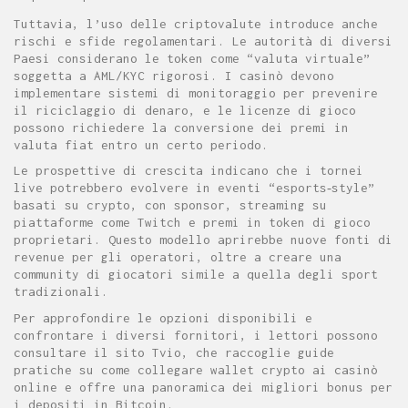
Tuttavia, l’uso delle criptovalute introduce anche
rischi e sfide regolamentari. Le autorità di diversi
Paesi considerano le token come “valuta virtuale”
soggetta a AML/KYC rigorosi. I casinò devono
implementare sistemi di monitoraggio per prevenire
il riciclaggio di denaro, e le licenze di gioco
possono richiedere la conversione dei premi in
valuta fiat entro un certo periodo.
Le prospettive di crescita indicano che i tornei
live potrebbero evolvere in eventi “esports‑style”
basati su crypto, con sponsor, streaming su
piattaforme come Twitch e premi in token di gioco
proprietari. Questo modello aprirebbe nuove fonti di
revenue per gli operatori, oltre a creare una
community di giocatori simile a quella degli sport
tradizionali.
Per approfondire le opzioni disponibili e
confrontare i diversi fornitori, i lettori possono
consultare il sito Tvio, che raccoglie guide
pratiche su come collegare wallet crypto ai casinò
online e offre una panoramica dei migliori bonus per
i depositi in Bitcoin.