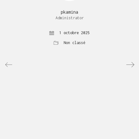
pkamina
Administrator
1 octobre 2025
Non classé