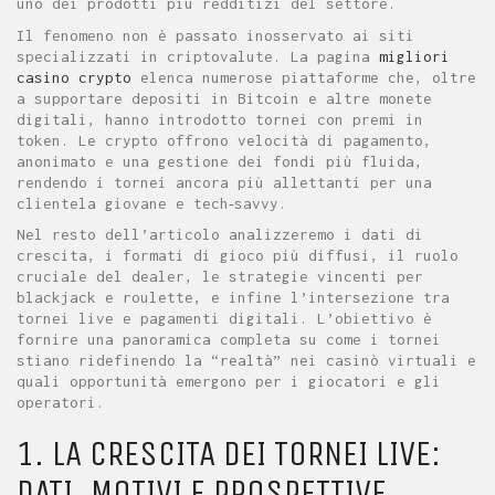
uno dei prodotti più redditizi del settore.
Il fenomeno non è passato inosservato ai siti
specializzati in criptovalute. La pagina
migliori
casino crypto
elenca numerose piattaforme che, oltre
a supportare depositi in Bitcoin e altre monete
digitali, hanno introdotto tornei con premi in
token. Le crypto offrono velocità di pagamento,
anonimato e una gestione dei fondi più fluida,
rendendo i tornei ancora più allettanti per una
clientela giovane e tech‑savvy.
Nel resto dell’articolo analizzeremo i dati di
crescita, i formati di gioco più diffusi, il ruolo
cruciale del dealer, le strategie vincenti per
blackjack e roulette, e infine l’intersezione tra
tornei live e pagamenti digitali. L’obiettivo è
fornire una panoramica completa su come i tornei
stiano ridefinendo la “realtà” nei casinò virtuali e
quali opportunità emergono per i giocatori e gli
operatori.
1. LA CRESCITA DEI TORNEI LIVE:
DATI, MOTIVI E PROSPETTIVE