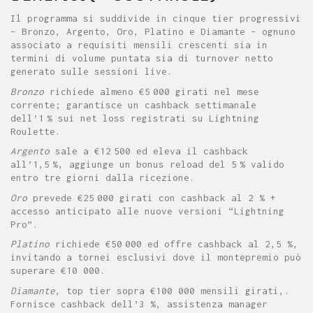
Il programma si suddivide in cinque tier progressivi
– Bronzo, Argento, Oro, Platino e Diamante – ognuno
associato a requisiti mensili crescenti sia in
termini di volume puntata sia di turnover netto
generato sulle sessioni live.
Bronzo
richiede almeno €5 000 girati nel mese
corrente; garantisce un cashback settimanale
dell’1 % sui net loss registrati su Lightning
Roulette.
Argento
sale a €12 500 ed eleva il cashback
all’1,5 %, aggiunge un bonus reload del 5 % valido
entro tre giorni dalla ricezione.
Oro
prevede €25 000 girati con cashback al 2 % +
accesso anticipato alle nuove versioni “Lightning
Pro”.
Platino
richiede €50 000 ed offre cashback al 2,5 %,
invitando a tornei esclusivi dove il montepremio può
superare €10 000.
Diamante
, top tier sopra €100 000 mensili girati,.
Fornisce cashback dell’3 %, assistenza manager