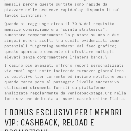
mensili perché queste puntate sono rapide da
piazzare nelle sequenze rapid‑play disponibili sul
tavolo lightning.\
Quando si raggiunge circa il 70 % del requisito
mensile consigliamo una “spinta strategica”:
aumentare temporaneamente la puntata su uno o due
singoli numeri scelti tra quelli evidenziati come
potenziali “Lightning Numbers” dal feed grafico;
questo approccio consente di sfruttare multipli
elevati senza compromettere l’intera banca.\
I casinò più avanzati offrono report personalizzati
via email ogni notte indicando turnover giornaliero
vs obiettivo tier corrente ed inviano notifiche push
quando manca poco al passaggio livello successivo —
utilissimi strumenti forniti da piattaforme
analizzate regolarmente da Venicebackstage.Org nella
loro sezione dedicata ai nuovi casinò online Italia.
I BONUS ESCLUSIVI PER I MEMBRI
VIP: CASHBACK, RELOAD E