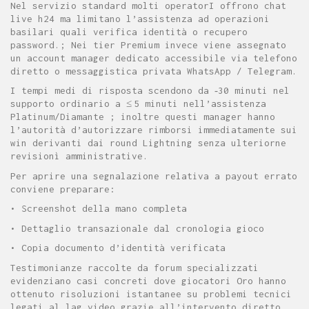
Nel servizio standard molti operatorI offrono chat
live h24 ma limitano l’assistenza ad operazioni
basilari quali verifica identità o recupero
password.; Nei tier Premium invece viene assegnato
un account manager dedicato accessibile via telefono
diretto o messaggistica privata WhatsApp / Telegram.
I tempi medi di risposta scendono da ‑30 minuti nel
supporto ordinario a ≤ 5 minuti nell’assistenza
Platinum/Diamante ; inoltre questi manager hanno
l’autorità d’autorizzare rimborsi immediatamente sui
win derivanti dai round Lightning senza ulteriorne
revisionì amministrative.
Per aprire una segnalazione relativa a payout errato
conviene preparare:
• Screenshot della mano completa
• Dettaglio transazionale dal cronologia gioco
• Copia documento d’identità verificata
Testimonianze raccolte da forum specializzati
evidenziano casi concreti dove giocatori Oro hanno
ottenuto risoluzioni istantanee su problemi tecnici
legati al lag video grazie all’intervento diretto