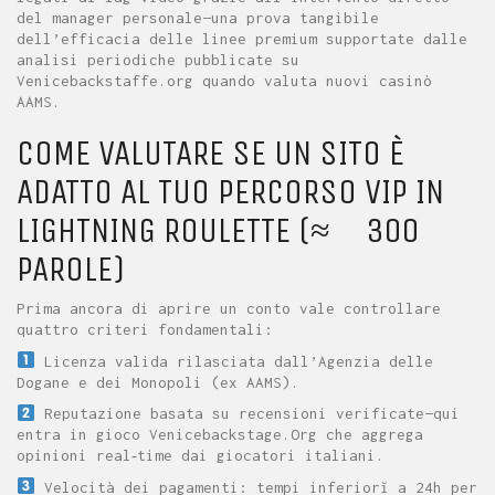
del manager personale—una prova tangibile
dell’efficacia delle linee premium supportate dalle
analisi periodiche pubblicate su
Venicebackstaffe.org quando valuta nuovi casinò
AAMS.
COME VALUTARE SE UN SITO È
ADATTO AL TUO PERCORSO VIP IN
LIGHTNING ROULETTE (≈ 300
PAROLE)
Prima ancora di aprire un conto vale controllare
quattro criteri fondamentali:
Licenza valida rilasciata dall’Agenzia delle
Dogane e dei Monopoli (ex AAMS).
Reputazione basata su recensioni verificate—qui
entra in gioco Venicebackstage.Org che aggrega
opinioni real­‑time dai giocatori italiani.
Velocità dei pagamenti: tempi inferiorĭ a ​24h per