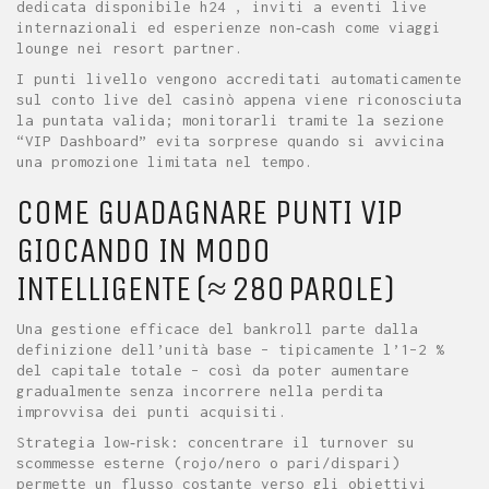
dedicata disponibile h24 , inviti a eventi live
internazionali ed esperienze non‑cash come viaggi
lounge nei resort partner.
I punti livello vengono accreditati automaticamente
sul conto live del casinò appena viene riconosciuta
la puntata valida; monitorarli tramite la sezione
“VIP Dashboard” evita sorprese quando si avvicina
una promozione limitata nel tempo.
COME GUADAGNARE PUNTI VIP
GIOCANDO IN MODO
INTELLIGENTE (≈ 280 PAROLE)
Una gestione efficace del bankroll parte dalla
definizione dell’unità base – tipicamente l’1–2 %
del capitale totale – così da poter aumentare
gradualmente senza incorrere nella perdita
improvvisa dei punti acquisiti.
Strategia low‑risk: concentrare il turnover su
scommesse esterne (rojo/nero o pari/dispari)
permette un flusso costante verso gli obiettivi