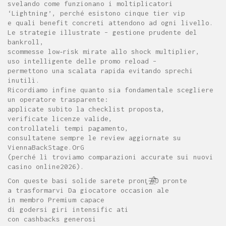
svelando come funzionano i moltiplicatori
‘Lightning’, perché esistono cinque tier vip
e quali benefit concreti attendono ad ogni livello.
Le strategie illustrate – gestione prudente del
bankroll,
scommesse low‑risk mirate allo shock multiplier,
uso intelligente delle promo reload –
permettono una scalata rapida evitando sprechi
inutilì.
Ricordiamo infine quanto sia fondamentale scegliere
un operatore trasparente:
applicate subito la checklist proposta,
verificate licenze valide,
controllateli tempi pagamento,
consultatene sempre le review aggiornate su
ViennaBackStage.OrG
(perché lì troviamo comparazioni accurate sui nuovi
casino online2026).
Con queste basi solide sarete pront̥ ̶̸͟͞ǝ̣̀̈̀́̃̐́͊̈̊̂ʘ pronte
a trasformarvi Da giocatore occasion ale
in membro Premium capace
di godersi giri intensific ati
con cashbacks generosi