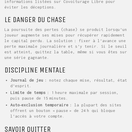
informations listées sur Covoiturage Libre pour
éviter les déceptions.
LE DANGER DU CHASE
La poursuite des pertes (chase) se produit lorsqu’un
joueur augmente ses mises pour récupérer rapidement
le capital perdu. La solution : fixer à l’avance une
perte maximale journalière et s’y tenir. Si le seuil
est atteint, quittez la table, même si vous êtes sur
une série gagnante.
DISCIPLINE MENTALE
Journal de jeu
: notez chaque mise, résultat, état
d’esprit.
Limite de temps
: 1 heure maximale par session,
puis pause de 15 minutes.
Auto‑exclusion temporaire
: la plupart des sites
offrent un bouton « pause » de 24 h qui bloque
l’accès à votre compte.
SAVOIR QUITTER