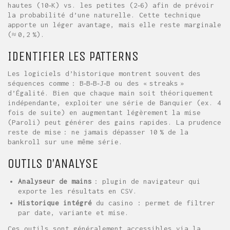
hautes (10‑K) vs. les petites (2‑6) afin de prévoir
la probabilité d’une naturelle. Cette technique
apporte un léger avantage, mais elle reste marginale
(≈ 0,2 %).
IDENTIFIER LES PATTERNS
Les logiciels d’historique montrent souvent des
séquences comme : B‑B‑B‑J‑B ou des « streaks »
d’Égalité. Bien que chaque main soit théoriquement
indépendante, exploiter une série de Banquier (ex. 4
fois de suite) en augmentant légèrement la mise
(Paroli) peut générer des gains rapides. La prudence
reste de mise : ne jamais dépasser 10 % de la
bankroll sur une même série.
OUTILS D’ANALYSE
Analyseur de mains
: plugin de navigateur qui
exporte les résultats en CSV.
Historique intégré
du casino : permet de filtrer
par date, variante et mise.
Ces outils sont généralement accessibles via la