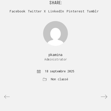
SHARE:
Facebook
Twitter X
LinkedIn
Pinterest
Tumblr
pkamina
Administrator
18 septembre 2025
Non classé