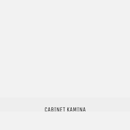
CABINET KAMINA
Pascal Kamina
Avocat au barreau de Paris