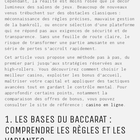
Cependant, la réalité est moins rosée que le décor
lumineux des salons de jeux. Beaucoup de nouveaux
venus trébuchent sur des obstacles classiques :
méconnaissance des règles précises, mauvaise gestion
de la bankroll, ou encore sélection d’une plateforme
qui ne répond pas aux exigences de sécurité et de
transparence. Sans une feuille de route claire, le
risque de transformer une partie amusante en une
série de pertes s’accroît rapidement.
Cet article vous propose une méthode pas à pas, du
premier pari jusqu’aux stratégies réservées aux
high‑rollers. Vous découvrirez comment choisir le
meilleur casino, exploiter les bonus d’accueil,
maîtriser votre capital et appliquer des tactiques
avancées tout en gardant le contrôle mental. Pour
approfondir certains points, notamment la
comparaison des offres de bonus, vous pouvez
consulter le site de référence :
casino en ligne
.
1. LES BASES DU BACCARAT :
COMPRENDRE LES RÈGLES ET LES