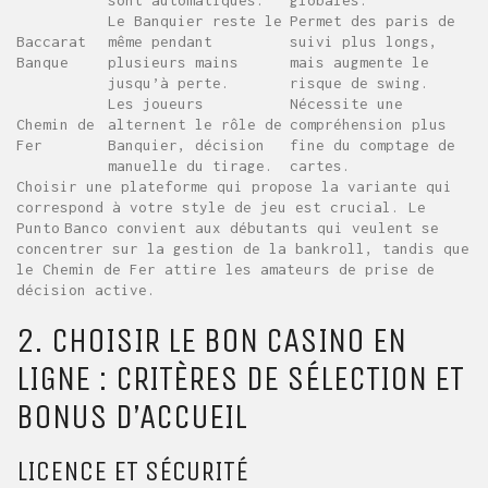
sont automatiques.
globales.
Le Banquier reste le
Permet des paris de
Baccarat
même pendant
suivi plus longs,
Banque
plusieurs mains
mais augmente le
jusqu’à perte.
risque de swing.
Les joueurs
Nécessite une
Chemin de
alternent le rôle de
compréhension plus
Fer
Banquier, décision
fine du comptage de
manuelle du tirage.
cartes.
Choisir une plateforme qui propose la variante qui
correspond à votre style de jeu est crucial. Le
Punto Banco convient aux débutants qui veulent se
concentrer sur la gestion de la bankroll, tandis que
le Chemin de Fer attire les amateurs de prise de
décision active.
2. CHOISIR LE BON CASINO EN
LIGNE : CRITÈRES DE SÉLECTION ET
BONUS D’ACCUEIL
LICENCE ET SÉCURITÉ