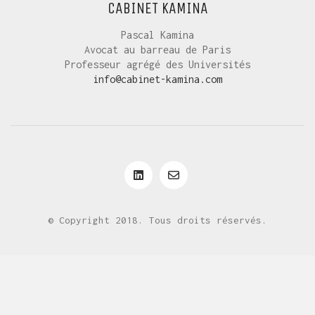
CABINET KAMINA
Pascal Kamina
Avocat au barreau de Paris
Professeur agrégé des Universités
info@cabinet-kamina.com
© Copyright 2018. Tous droits réservés.