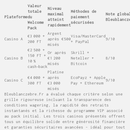
Valeur
Niveau
totale
Méthodes de
maximal
Note globa
Plateforme
du
paiement
atteint
Bleublancz
Welcome
sécurisées
rapidement
Pack
Argent
€3 000 +
Visa/MasterCard
Casino A
après €500
9/10
200 FT
+ PayPal
misés
€2 500 +
Or après
Skrill +
150 FT +
Casino B
€1 200
Neteller +
8/10
10 %
misés
Bitcoin
cash‑back
Platine
€4 000 +
après
EcoPayz + Apple
Casino C
9/10
300 FT
€3 000
Pay + Ethereum
misés
Bleublanczebre.Fr a évalué chaque critère selon une
grille rigoureuse incluant la transparence des
conditions wagering, la rapidité des retraits
instantanés et la richesse du programme VIP associé
au pack initial. Les trois casinos présentés offrent
tous un équilibre solide entre générosité financière
et garanties sécuritaires avancées – idéal pour tout