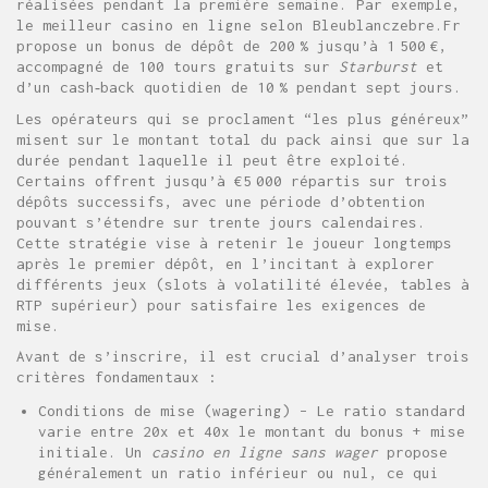
réalisées pendant la première semaine. Par exemple,
le meilleur casino en ligne selon Bleublanczebre.Fr
propose un bonus de dépôt de 200 % jusqu’à 1 500 €,
accompagné de 100 tours gratuits sur
Starburst
et
d’un cash‑back quotidien de 10 % pendant sept jours.
Les opérateurs qui se proclament “les plus généreux”
misent sur le montant total du pack ainsi que sur la
durée pendant laquelle il peut être exploité.
Certains offrent jusqu’à €5 000 répartis sur trois
dépôts successifs, avec une période d’obtention
pouvant s’étendre sur trente jours calendaires.
Cette stratégie vise à retenir le joueur longtemps
après le premier dépôt, en l’incitant à explorer
différents jeux (slots à volatilité élevée, tables à
RTP supérieur) pour satisfaire les exigences de
mise.
Avant de s’inscrire, il est crucial d’analyser trois
critères fondamentaux :
Conditions de mise (wagering) – Le ratio standard
varie entre 20x et 40x le montant du bonus + mise
initiale. Un
casino en ligne sans wager
propose
généralement un ratio inférieur ou nul, ce qui