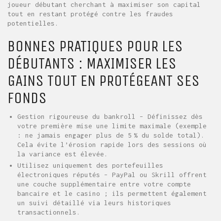
joueur débutant cherchant à maximiser son capital
tout en restant protégé contre les fraudes
potentielles.
BONNES PRATIQUES POUR LES
DÉBUTANTS : MAXIMISER LES
GAINS TOUT EN PROTÉGEANT SES
FONDS
Gestion rigoureuse du bankroll – Définissez dès
votre première mise une limite maximale (exemple
: ne jamais engager plus de 5 % du solde total).
Cela évite l’érosion rapide lors des sessions où
la variance est élevée.
Utilisez uniquement des portefeuilles
électroniques réputés – PayPal ou Skrill offrent
une couche supplémentaire entre votre compte
bancaire et le casino ; ils permettent également
un suivi détaillé via leurs historiques
transactionnels.