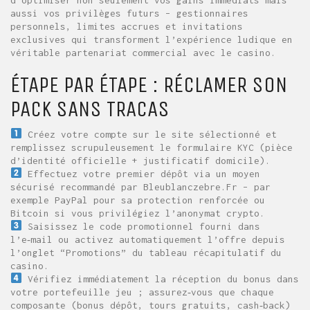
d’optimiser non seulement vos gains immédiats mais
aussi vos privilèges futurs – gestionnaires
personnels, limites accrues et invitations
exclusives qui transforment l’expérience ludique en
véritable partenariat commercial avec le casino.
ÉTAPE PAR ÉTAPE : RÉCLAMER SON
PACK SANS TRACAS
Créez votre compte sur le site sélectionné et
remplissez scrupuleusement le formulaire KYC (pièce
d’identité officielle + justificatif domicile).
Effectuez votre premier dépôt via un moyen
sécurisé recommandé par Bleublanczebre.Fr – par
exemple PayPal pour sa protection renforcée ou
Bitcoin si vous privilégiez l’anonymat crypto.
Saisissez le code promotionnel fourni dans
l’e‑mail ou activez automatiquement l’offre depuis
l’onglet “Promotions” du tableau récapitulatif du
casino.
Vérifiez immédiatement la réception du bonus dans
votre portefeuille jeu ; assurez‑vous que chaque
composante (bonus dépôt, tours gratuits, cash‑back)