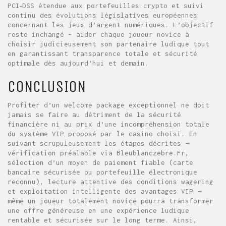
PCI‑DSS étendue aux portefeuilles crypto et suivi
continu des évolutions législatives européennes
concernant les jeux d’argent numériques. L’objectif
reste inchangé – aider chaque joueur novice à
choisir judicieusement son partenaire ludique tout
en garantissant transparence totale et sécurité
optimale dès aujourd’hui et demain.
CONCLUSION
Profiter d’un welcome package exceptionnel ne doit
jamais se faire au détriment de la sécurité
financière ni au prix d’une incompréhension totale
du système VIP proposé par le casino choisi. En
suivant scrupuleusement les étapes décrites —
vérification préalable via Bleublanczebre.Fr,
sélection d’un moyen de paiement fiable (carte
bancaire sécurisée ou portefeuille électronique
reconnu), lecture attentive des conditions wagering
et exploitation intelligente des avantages VIP —
même un joueur totalement novice pourra transformer
une offre généreuse en une expérience ludique
rentable et sécurisée sur le long terme. Ainsi,