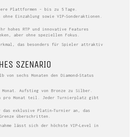
dere Plattformen – bis zu 5 Tage.
s ohne Einzahlung sowie VIP‑Sonderaktionen.
ihr hohes RTP und innovative Features
eken, aber ohne speziellen Fokus.
erkmal, das besonders für Spieler attraktiv
CHES SZENARIO
lb von sechs Monaten den Diamond‑Status
o Monat. Aufstieg von Bronze zu Silber.
n pro Monat teil. Jeder Turnierplatz gibt
r das exklusive Platin‑Turnier an, das
Grenze überschritten.
nahme lässt sich der höchste VIP‑Level in