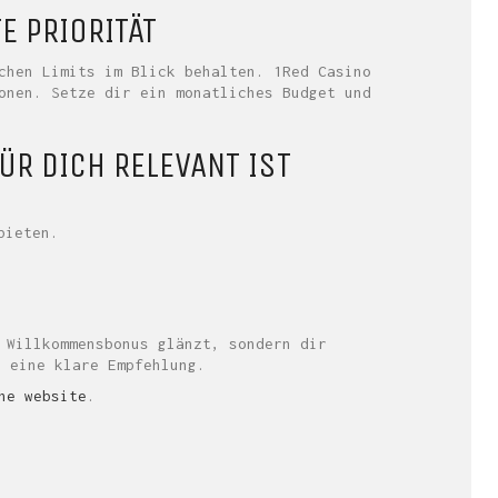
E PRIORITÄT
chen Limits im Blick behalten. 1Red Casino
onen. Setze dir ein monatliches Budget und
ÜR DICH RELEVANT IST
bieten.
 Willkommensbonus glänzt, sondern dir
o eine klare Empfehlung.
he website
.