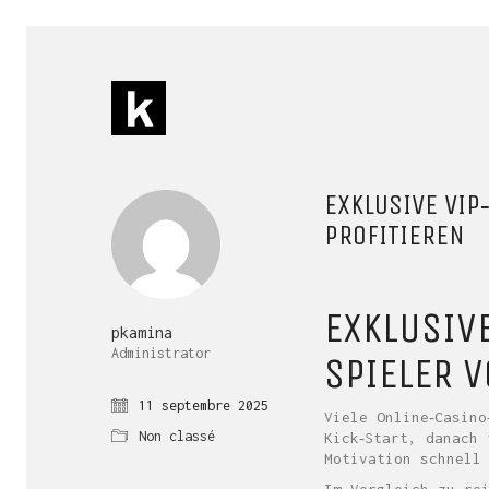
EXKLUSIVE VIP
PROFITIEREN
EXKLUSIVE
pkamina
Administrator
SPIELER 
11 septembre 2025
Viele Online‑Casin
Non classé
Kick‑Start, danach
Motivation schnell