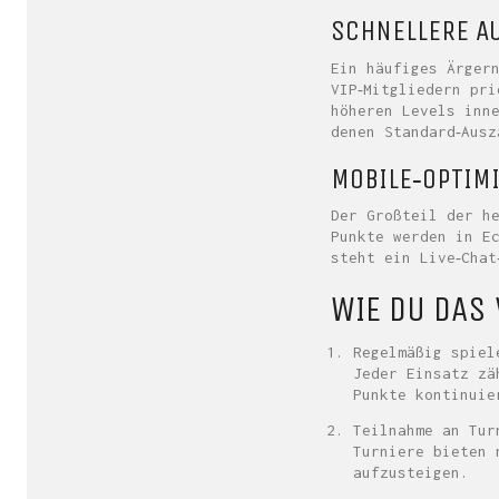
SCHNELLERE A
Ein häufiges Ärger
VIP‑Mitgliedern pri
höheren Levels inn
denen Standard‑Aus
MOBILE‑OPTIM
Der Großteil der h
Punkte werden in E
steht ein Live‑Cha
WIE DU DAS
Regelmäßig spiel
Jeder Einsatz zä
Punkte kontinuie
Teilnahme an Tur
Turniere bieten 
aufzusteigen.