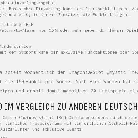
 ohne‑Einzahlung‑Angebot
iel Bonus ohne Einzahlung kann als Startpunkt dienen. Au
get und ermöglicht mehr Einsätze, die Punkte bringen.
 mit hoher RTP
Return‑to‑Player von 96 % oder mehr geben dir länger Spie
Kundenservice
mit dem Support kann dir exklusive Punktaktionen oder So
a spielt wöchentlich den Dragonia‑Slot „Mystic Tre
t sie 150 Punkte pro Woche. Nach vier Wochen hat s
eigen und erhält damit monatlich 20 Freispiele als
O IM VERGLEICH ZU ANDEREN DEUTSC
 Online‑Casinos sticht 1Red Casino besonders durch seine
in einfaches Treueprogramm mit einheitlichen Cashback‑Rat
 Auszahlungen und exklusive Events.
ich: