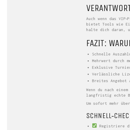
VERANTWORT
Auch wenn das VIP‑
bietet Tools wie E
halte dich daran, 
FAZIT: WARU
Schnelle Auszahl
Mehrwert durch m
Exklusive Turnie
Verlässliche Liz
Breites Angebot 
Wenn du nach einem
langfristig echte 
Um sofort mehr übe
SCHNELL‑CHECK
Registriere di