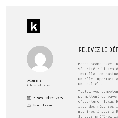
RELEVEZ LE DÉ
Force scandinave. 
sécurité : listes 
installation casin
un rôle important 
pkamina
un seul clic.
Administrator
Testez vos compéte
permettent de paye
6 septembre 2025
d’aventure. Texas 
Non classé
avec des réponses 
machines à sous à 
Si vous préférez l