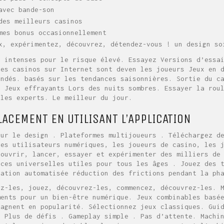
avec bande-son
des meilleurs casinos
mes bonus occasionnellement
x, expérimentez, découvrez, détendez-vous ! un design so
x intenses pour le risque élevé. Essayez Versions d’essa
Les casinos sur Internet sont deven les joueurs Jeux en 
andés. basés sur les tendances saisonnières. Sortie du c
. Jeux effrayants Lors des nuits sombres. Essayer la rou
 les experts. Le meilleur du jour.
LACEMENT EN UTILISANT L’APPLICATION
sur le design . Plateformes multijoueurs . Téléchargez d
les utilisateurs numériques, les joueurs de casino, les 
 ouvrir, lancer, essayer et expérimenter des milliers de
nces universelles utiles pour tous les âges . Jouez des 
cation automatisée réduction des frictions pendant la ph
ez-les, jouez, découvrez-les, commencez, découvrez-les. 
ments pour un bien-être numérique. Jeux combinables basé
gagnent en popularité. Sélectionnez jeux classiques. Gui
. Plus de défis . Gameplay simple . Pas d’attente. Machi