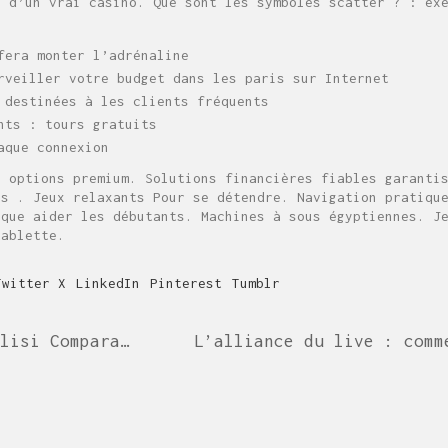
e d’un vrai casino. Que sont les symboles scatter ? : ex
fera monter l’adrénaline
rveiller votre budget dans les paris sur Internet
 destinées à les clients fréquents
nts : tours gratuits
aque connexion
l options premium. Solutions financières fiables garanti
és . Jeux relaxants Pour se détendre. Navigation pratiqu
sque aider les débutants. Machines à sous égyptiennes. J
tablette.
Twitter X
LinkedIn
Pinterest
Tumblr
Qualità del Live Blackjack: Analisi Comparativa tra i Principali Operatori iGaming