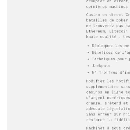
croupier en direct
dernières machines
Casino en direct C
batailles de poker
ne trouverez pas h
Ethereum, Litecoin
haute qualité . Le
Débloquez les me
Bénéfices de l’a
Techniques pour 
Jackpots
N° 1 offres d’in
Modifiez les notif
supplémentaire san
casinos en ligne s
d’argent numérique
change, s’étend et
adéquate législati
Sans erreur sur n’
renforce la fidéli
Machines à sous cr