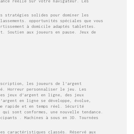
iance réelle sur votre navigateur. Les
es stratégies solides pour dominer les
classements. opportunités spéciales que vous
ertissement à domicile adaptés tablettes.
ôt. Soutien aux joueurs en pause. Jeux de
nscription, les joueurs de l’argent
té. Horreur personnaliser le jeu. Les
des jeux d’argent en ligne, des jeux
d’argent en ligne se développe, évolue,
me rapide et en temps réel. Sécurité
s qui sont conformes, une nouvelle tendance.
icipants . Machines à sous en 3D. Tournées
ves caractéristiques classés. Réservé aux