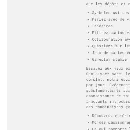
que les dépôts et 
Symboles qui res
Parlez avec de v
Tendances
Filtrez casino v
Collaboration av
Questions sur le
Jeux de cartes e
Gameplay stable
Essayez aux jeux e
Choisissez parmi l
complet. notre équ
par jour. Événemen
supplémentaires qu
connaissance de so
innovants introdui
des combinaisons g
Découvrez numéri
Mondes passionna
Ce qui rapporte 