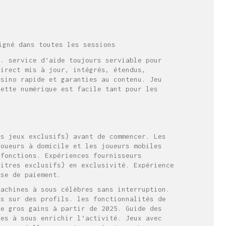
igné dans toutes les sessions
i. service d’aide toujours serviable pour
direct mis à jour, intégrés, étendus,
asino rapide et garanties au contenu. Jeu
lette numérique est facile tant pour les
es jeux exclusifs} avant de commencer. Les
joueurs à domicile et les joueurs mobiles
 fonctions. Expériences fournisseurs
titres exclusifs} en exclusivité. Expérience
ase de paiement.
Machines à sous célèbres sans interruption.
es sur des profils. les fonctionnalités de
de gros gains à partir de 2025. Guide des
nes à sous enrichir l’activité. Jeux avec