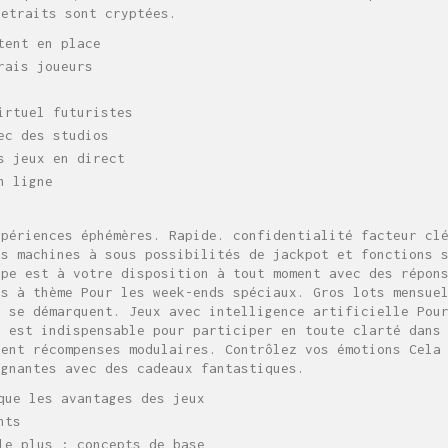
retraits sont cryptées.
tent en place
rais joueurs
irtuel futuristes
ec des studios
s jeux en direct
n ligne
xpériences éphémères. Rapide. confidentialité facteur cl
es machines à sous possibilités de jackpot et fonctions 
ipe est à votre disposition à tout moment avec des répon
ts à thème Pour les week-ends spéciaux. Gros lots mensue
i se démarquent. Jeux avec intelligence artificielle Pou
i est indispensable pour participer en toute clarté dans
sent récompenses modulaires. Contrôlez vos émotions Cela
agnantes avec des cadeaux fantastiques.
que les avantages des jeux
nts
le plus : concepts de base