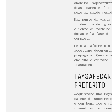
anonima, soprattut
drasticamente il r
solo al saldo resi
Dal punto di vista
l’identità del gio
cliente di fornire
durante la fase di
completi.
Le piattaforme più
accettano document
prepagata. Questo 
che vuole evitare 
trasparenti.
PAYSAFECAR
PREFERITO
Acquistare una Pay
catene di supermer
o con bonifico e r
rivenditori offron