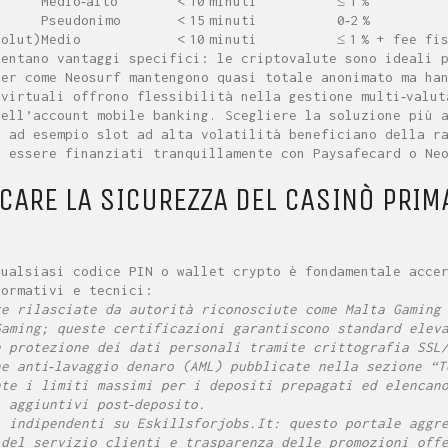
Medio‑alto
< 10 minuti
≤ 1 %
Pseudonimo
< 15 minuti
0‑2 %
volut)
Medio
< 10 minuti
≤ 1 % + fee fi
sentano vantaggi specifici: le criptovalute sono ideali 
her come Neosurf mantengono quasi totale anonimato ma ha
 virtuali offrono flessibilità nella gestione multi‑valut
dell’account mobile banking. Scegliere la soluzione più 
– ad esempio slot ad alta volatilità beneficiano della r
o essere finanziati tranquillamente con Paysafecard o Ne
CARE LA SICUREZZA DEL CASINÒ PRIM
qualsiasi codice PIN o wallet crypto è fondamentale acce
normativi e tecnici:
ze rilasciate da autorità riconosciute come Malta Gaming
Gaming; queste certificazioni garantiscono standard elev
e protezione dei dati personali tramite crittografia SSL
he anti‑lavaggio denaro (AML) pubblicate nella sezione “T
nte i limiti massimi per i depositi prepagati ed elencan
 aggiuntivi post‑deposito.
i indipendenti su Eskillsforjobs.It: questo portale aggr
 del servizio clienti e trasparenza delle promozioni off