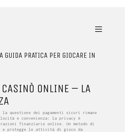
A GUIDA PRATICA PER GIOCARE IN
 CASINÒ ONLINE – LA
ZA
a la questione dei pagamenti sicuri rimane
elocità e convenienza: la privacy è
erazioni finanziarie online. Un metodo di
à e protegge le attività di gioco da