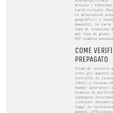
ecoPayz‑gift‑card
Bitcoin / Ethereum
Carta virtuale (Re
Le alternative pre
geografici; i vouc
depositi; le carte
fase di creazione 
dal tipo di gioco 
RTP stabile posson
COME VERIFI
PREPAGATO
Prima di inserire 
tutti gli aspetti 
Controlla le licen
(UKGC) o Curacao e
Number Generator) 
Esamina le politic
espongono chiarame
richiesti documenti
Leggi le recension
payout, efficienza