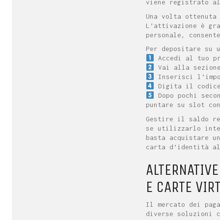
viene registrato a
Una volta ottenuta
L’attivazione è gr
personale, consent
Per depositare su 
Accedi al tuo pr
Vai alla sezione
Inserisci l’impo
Digita il codice
Dopo pochi secon
puntare su slot co
Gestire il saldo r
se utilizzarlo int
basta acquistare u
carta d’identità a
ALTERNATIVE
E CARTE VIR
Il mercato dei pag
diverse soluzioni 