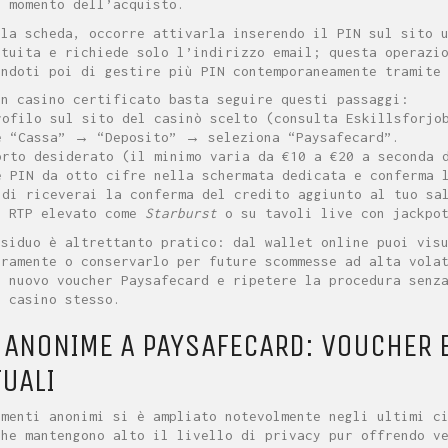
l momento dell’acquisto.
 la scheda, occorre attivarla inserendo il PIN sul sito 
atuita e richiede solo l’indirizzo email; questa operazi
endoti poi di gestire più PIN contemporaneamente tramite
un casino certificato basta seguire questi passaggi:
ofilo sul sito del casinò scelto (consulta Eskillsforjob
 “Cassa” → “Deposito” → seleziona “Paysafecard”.
rto desiderato (il minimo varia da €10 a €20 a seconda 
 PIN da otto cifre nella schermata dedicata e conferma 
di riceverai la conferma del credito aggiunto al tuo sal
n RTP elevato come
Starburst
o su tavoli live con jackpot
esiduo è altrettanto pratico: dal wallet online puoi vis
eramente o conservarlo per future scommesse ad alta vola
n nuovo voucher Paysafecard e ripetere la procedura senz
l casino stesso.
 ANONIME A PAYSAFECARD: VOUCHER E
TUALI
amenti anonimi si è ampliato notevolmente negli ultimi c
che mantengono alto il livello di privacy pur offrendo v