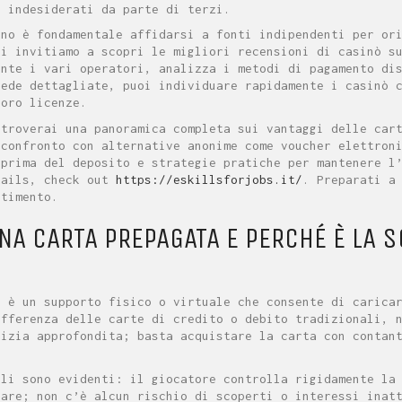
i indesiderati da parte di terzi.
ano è fondamentale affidarsi a fonti indipendenti per or
ti invitiamo a scopri le migliori recensioni di casinò s
ente i vari operatori, analizza i metodi di pagamento di
hede dettagliate, puoi individuare rapidamente i casinò 
loro licenze.
 troverai una panoramica completa sui vantaggi delle cart
 confronto con alternative anonime come voucher elettron
 prima del deposito e strategie pratiche per mantenere l
tails, check out
https://eskillsforjobs.it/
. Preparati a
rtimento.
NA CARTA PREPAGATA E PERCHÉ È LA SC
a è un supporto fisico o virtuale che consente di carica
ifferenza delle carte di credito o debito tradizionali, 
tizia approfondita; basta acquistare la carta con contan
ali sono evidenti: il giocatore controlla rigidamente la
zare; non c’è alcun rischio di scoperti o interessi inat