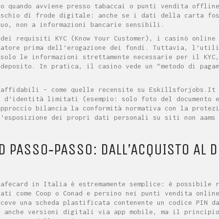
to quando avviene presso tabaccai o punti vendita offlin
ischio di frode digitale: anche se i dati della carta fo
duo, non a informazioni bancarie sensibili.
 dei requisiti KYC (Know Your Customer), i casinò online
catore prima dell’erogazione dei fondi. Tuttavia, l’util
 solo le informazioni strettamente necessarie per il KYC
 deposito. In pratica, il casino vede un “metodo di paga
 affidabili – come quelle recensite su Eskillsforjobs.It
i d’identità limitati (esempio: solo foto del documento 
approccio bilancia la conformità normativa con la protez
l’esposizione dei propri dati personali su siti non aams
D PASSO‑PASSO: DALL’ACQUISTO AL D
safecard in Italia è estremamente semplice: è possibile 
cati come Coop o Conad e persino nei punti vendita onlin
iceve una scheda plastificata contenente un codice PIN d
o anche versioni digitali via app mobile, ma il principi