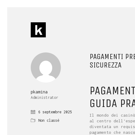
PAGAMENTI PRE
SICUREZZA
PAGAMENT
pkamina
Administrator
GUIDA PRA
6 septembre 2025
Il mondo dei casin
Non classé
al centro dell’esp
diventata un requi
pagamento che nasc