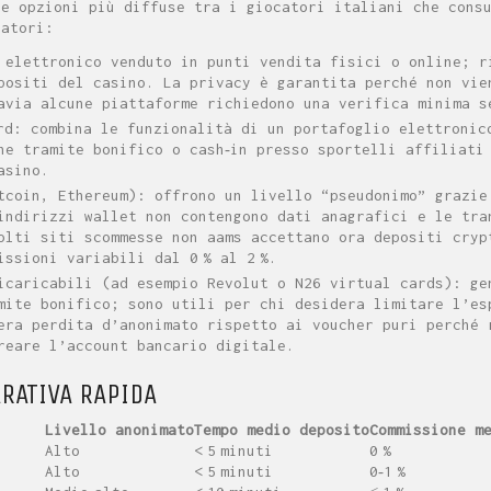
le opzioni più diffuse tra i giocatori italiani che cons
ratori:
 elettronico venduto in punti vendita fisici o online; r
positi del casino. La privacy è garantita perché non vie
avia alcune piattaforme richiedono una verifica minima s
ard: combina le funzionalità di un portafoglio elettronic
he tramite bonifico o cash‑in presso sportelli affiliati
asino.
tcoin, Ethereum): offrono un livello “pseudonimo” grazie
indirizzi wallet non contengono dati anagrafici e le tra
olti siti scommesse non aams accettano ora depositi cryp
issioni variabili dal 0 % al 2 %.
icaricabili (ad esempio Revolut o N26 virtual cards): ge
mite bonifico; sono utili per chi desidera limitare l’es
era perdita d’anonimato rispetto ai voucher puri perché 
reare l’account bancario digitale.
RATIVA RAPIDA
Livello anonimato
Tempo medio deposito
Commissione m
Alto
< 5 minuti
0 %
Alto
< 5 minuti
0‑1 %