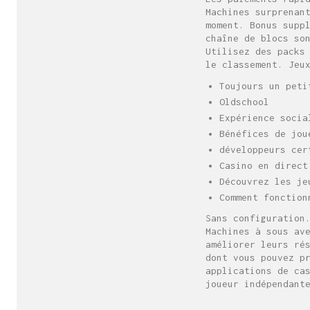
Machines surprenan
moment. Bonus supp
chaîne de blocs so
Utilisez des packs
le classement. Jeu
Toujours un peti
Oldschool
Expérience socia
Bénéfices de jou
développeurs cer
Casino en direct
Découvrez les je
Comment fonction
Sans configuration
Machines à sous av
améliorer leurs ré
dont vous pouvez p
applications de ca
joueur indépendant