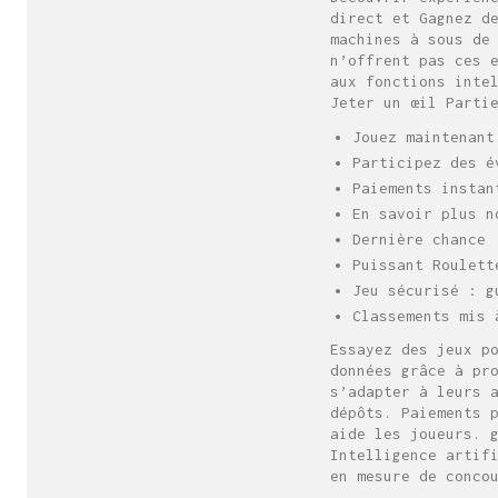
direct et Gagnez d
machines à sous de
n’offrent pas ces 
aux fonctions inte
Jeter un œil Parti
Jouez maintenant
Participez des é
Paiements instan
En savoir plus n
Dernière chance
Puissant Roulett
Jeu sécurisé : g
Classements mis 
Essayez des jeux p
données grâce à pr
s’adapter à leurs 
dépôts. Paiements 
aide les joueurs. 
Intelligence artif
en mesure de conco