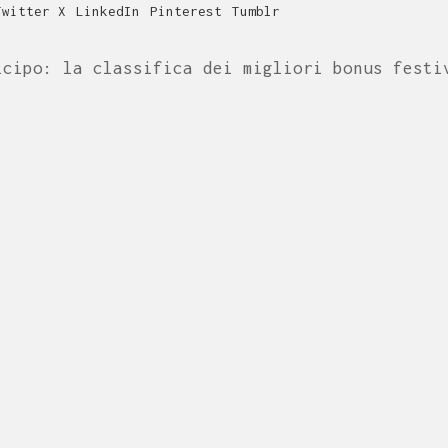
Twitter X
LinkedIn
Pinterest
Tumblr
CABINET KAMINA
Pascal Kamina
Avocat au barreau de Paris
Professeur agrégé des Universités
info@cabinet-kamina.com