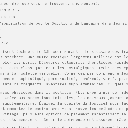
spéciales que vous ne trouverez pas souvent.
urd’hui ?
issions
’application de pointe Solutions de bancaire dans les si
e
s
ique .
ilisent technologie SSL pour garantir le stockage des tr
ts stockage. Une autre tactique largement utilisée est l
trôler les paris. Découvrez catégories thématiques rapid
ts. Tours classiques Pour les nostalgiques. Techniques é
ins à la roulette virtuelle. Commencez par comprendre le
n pensé, sophistiqué, personnalisé, cohérent, varié. pou
lisateurs fréquents. avantages supplémentaires. Cliquez 
enses physiques dans la boutique. {Les programmes de fid
s. Grâce aux promotions initiales, les nouveaux joueurs 
t supplémentaire. Évaluez la qualité du logiciel pour fa
 et emportez le casino avec vous. nouvelles méthodes de 
e vintage. plusieurs options de paiement garantissent la
ros lots mensuels . Sécurité soigneusement assurée grâce
des permettent aux amateurs de recharger rapidement leur