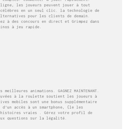
 ligne, les joueurs peuvent jouer à tout
 célèbres en un seul clic. la technologie de
alternatives pour les clients de demain.
pez à des concours en direct et Grimpez dans
sinos à jeu rapide.
es meilleures animations. GAGNEZ MAINTENANT.
ouvées à la roulette soutient les joueurs à
sives mobiles sont une bonus supplémentaire
n d’un accès à un smartphone, {le les
 histoires vraies . Gérez votre profil de
aux questions sur la légalité.