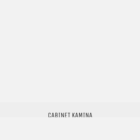
CABINET KAMINA
Pascal Kamina
Avocat au barreau de Paris