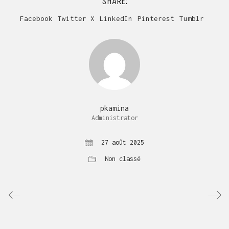
SHARE:
Facebook
Twitter X
LinkedIn
Pinterest
Tumblr
pkamina
Administrator
27 août 2025
Non classé