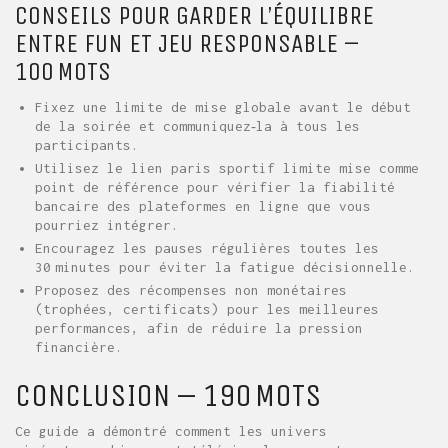
CONSEILS POUR GARDER L’ÉQUILIBRE
ENTRE FUN ET JEU RESPONSABLE –
100 MOTS
Fixez une limite de mise globale avant le début
de la soirée et communiquez‑la à tous les
participants.
Utilisez le lien paris sportif limite mise comme
point de référence pour vérifier la fiabilité
bancaire des plateformes en ligne que vous
pourriez intégrer.
Encouragez les pauses régulières toutes les
30 minutes pour éviter la fatigue décisionnelle.
Proposez des récompenses non monétaires
(trophées, certificats) pour les meilleures
performances, afin de réduire la pression
financière.
CONCLUSION – 190 MOTS
Ce guide a démontré comment les univers