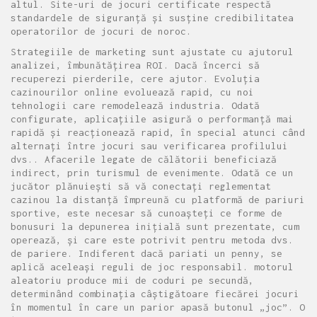
altul. Site-uri de jocuri certificate respectă
standardele de siguranță și susține credibilitatea
operatorilor de jocuri de noroc.
Strategiile de marketing sunt ajustate cu ajutorul
analizei, îmbunătățirea ROI. Dacă încerci să
recuperezi pierderile, cere ajutor. Evoluția
cazinourilor online evoluează rapid, cu noi
tehnologii care remodelează industria. Odată
configurate, aplicațiile asigură o performanță mai
rapidă și reacționează rapid, în special atunci când
alternați între jocuri sau verificarea profilului
dvs.. Afacerile legate de călătorii beneficiază
indirect, prin turismul de evenimente. Odată ce un
jucător plănuiești să vă conectați reglementat
cazinou la distanță împreună cu platformă de pariuri
sportive, este necesar să cunoașteți ce forme de
bonusuri la depunerea inițială sunt prezentate, cum
operează, și care este potrivit pentru metoda dvs.
de pariere. Indiferent dacă pariati un penny, se
aplică aceleași reguli de joc responsabil. motorul
aleatoriu produce mii de coduri pe secundă,
determinând combinația câștigătoare fiecărei jocuri
în momentul în care un parior apasă butonul „joc”. O