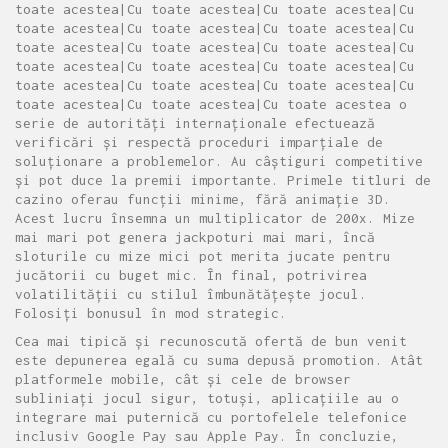
toate acestea|Cu toate acestea|Cu toate acestea|Cu
toate acestea|Cu toate acestea|Cu toate acestea|Cu
toate acestea|Cu toate acestea|Cu toate acestea|Cu
toate acestea|Cu toate acestea|Cu toate acestea|Cu
toate acestea|Cu toate acestea|Cu toate acestea|Cu
toate acestea|Cu toate acestea|Cu toate acestea o
serie de autorități internaționale efectuează
verificări și respectă proceduri imparțiale de
soluționare a problemelor. Au câștiguri competitive
și pot duce la premii importante. Primele titluri de
cazino oferau funcții minime, fără animație 3D.
Acest lucru însemna un multiplicator de 200x. Mize
mai mari pot genera jackpoturi mai mari, încă
sloturile cu mize mici pot merita jucate pentru
jucătorii cu buget mic. În final, potrivirea
volatilității cu stilul îmbunătățește jocul.
Folosiți bonusul în mod strategic.
Cea mai tipică și recunoscută ofertă de bun venit
este depunerea egală cu suma depusă promotion. Atât
platformele mobile, cât și cele de browser
subliniați jocul sigur, totuși, aplicațiile au o
integrare mai puternică cu portofelele telefonice
inclusiv Google Pay sau Apple Pay. În concluzie,