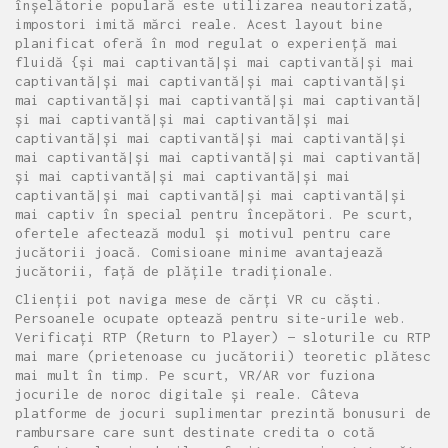
înșelătorie populară este utilizarea neautorizată,
impostori imită mărci reale. Acest layout bine
planificat oferă în mod regulat o experiență mai
fluidă {și mai captivantă|și mai captivantă|și mai
captivantă|și mai captivantă|și mai captivantă|și
mai captivantă|și mai captivantă|și mai captivantă|
și mai captivantă|și mai captivantă|și mai
captivantă|și mai captivantă|și mai captivantă|și
mai captivantă|și mai captivantă|și mai captivantă|
și mai captivantă|și mai captivantă|și mai
captivantă|și mai captivantă|și mai captivantă|și
mai captiv în special pentru începători. Pe scurt,
ofertele afectează modul și motivul pentru care
jucătorii joacă. Comisioane minime avantajează
jucătorii, față de plățile tradiționale.
Clienții pot naviga mese de cărți VR cu căști.
Persoanele ocupate optează pentru site-urile web.
Verificați RTP (Return to Player) — sloturile cu RTP
mai mare (prietenoase cu jucătorii) teoretic plătesc
mai mult în timp. Pe scurt, VR/AR vor fuziona
jocurile de noroc digitale și reale. Câteva
platforme de jocuri suplimentar prezintă bonusuri de
rambursare care sunt destinate credita o cotă