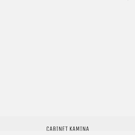
CABINET KAMINA