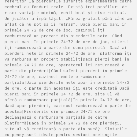
referitor la pierderile suferite experimentate către
membrul cu fonduri reale. Există trei profiluri de
risc: variație minimă, echilibrat și risc ridicat.
Un jucător a împărtășit: „Părea gratuit până când am
aflat că nu pot să îi retrag”. Dacă pierzi bani în
primele 24-72 de ore de joc, cazinoul îți
rambursează un procent din pierderile nete. Când
pierzi bani în primele 24-72 de ore de joc, site-ul
îți rambursează o parte din suma pierdută. Dacă ai
pierderi nete în primele 24-72 de ore, platforma îți
va rambursa un procent stabilit|Dacă pierzi bani în
primele 24-72 de ore, operatorul îți returnează o
parte din pierderi|Când suferi pierderi în primele
24-72 de ore, cazinoul emite o rambursare
parțială|Dacă pierderile nete apar în primele 24-72
de ore, o parte din acestea îți este creditată|Dacă
pierzi bani în primele 24-72 de ore, site-ul vă
oferă o rambursare parțială|În primele 24–72 de ore,
dacă apar pierderi, cazinoul rambursează o parte din
acestea|Pierderile din primele 24–72 de ore
declanșează o rambursare parțială de către
platformă|Dacă în primele 24–72 de ore pierdeți,
site-ul vă creditează o parte din sumă}. Sloturile
cu penny sunt ideale pentru sesiuni prelungite,