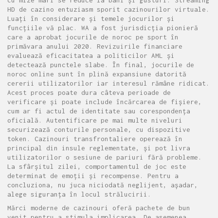
HD de cazino entuziasm sporit cazinourilor virtuale.
Luați în considerare și temele jocurilor și
funcțiile vă plac. WA a fost jurisdicția pionieră
care a aprobat jocurile de noroc pe sport în
primăvara anului 2020. Revizuirile financiare
evaluează eficacitatea a politicilor AML și
detectează punctele slabe. În final, jocurile de
noroc online sunt în plină expansiune datorită
cererii utilizatorilor iar interesul rămâne ridicat.
Acest proces poate dura câteva perioade de
verificare și poate include încărcarea de fișiere,
cum ar fi actul de identitate sau corespondența
oficială. Autentificare pe mai multe niveluri
securizează conturile personale, cu dispozitive
token. Cazinouri transfrontaliere operează în
principal din insule reglementate, și pot livra
utilizatorilor o sesiune de pariuri fără probleme.
La sfârșitul zilei, comportamentul de joc este
determinat de emoții și recompense. Pentru a
concluziona, nu juca niciodată neglijent, așadar,
alege siguranța în locul strălucirii.
Mărci moderne de cazinouri oferă pachete de bun
venit pentru a stimula implicarea. De asemenea,