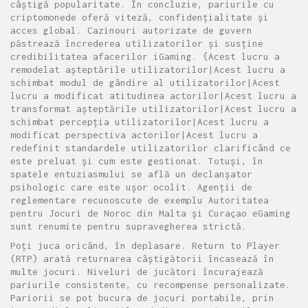
câștigă popularitate. În concluzie, pariurile cu
criptomonede oferă viteză, confidențialitate și
acces global. Cazinouri autorizate de guvern
păstrează încrederea utilizatorilor și susține
credibilitatea afacerilor iGaming. {Acest lucru a
remodelat așteptările utilizatorilor|Acest lucru a
schimbat modul de gândire al utilizatorilor|Acest
lucru a modificat atitudinea actorilor|Acest lucru a
transformat așteptările utilizatorilor|Acest lucru a
schimbat percepția utilizatorilor|Acest lucru a
modificat perspectiva actorilor|Acest lucru a
redefinit standardele utilizatorilor clarificând ce
este preluat și cum este gestionat. Totuși, în
spatele entuziasmului se află un declanșator
psihologic care este ușor ocolit. Agenții de
reglementare recunoscute de exemplu Autoritatea
pentru Jocuri de Noroc din Malta și Curaçao eGaming
sunt renumite pentru supravegherea strictă.
Poți juca oricând, în deplasare. Return to Player
(RTP) arată returnarea câștigătorii încasează în
multe jocuri. Niveluri de jucători încurajează
pariurile consistente, cu recompense personalizate.
Pariorii se pot bucura de jocuri portabile, prin