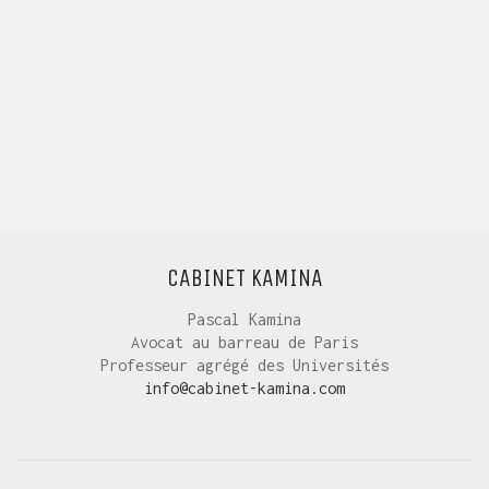
CABINET KAMINA
Pascal Kamina
Avocat au barreau de Paris
Professeur agrégé des Universités
info@cabinet-kamina.com