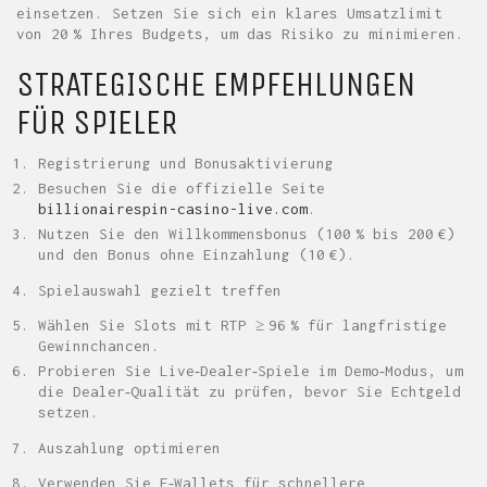
einsetzen. Setzen Sie sich ein klares Umsatzlimit
von 20 % Ihres Budgets, um das Risiko zu minimieren.
STRATEGISCHE EMPFEHLUNGEN
FÜR SPIELER
Registrierung und Bonusaktivierung
Besuchen Sie die offizielle Seite
billionairespin-casino-live.com
.
Nutzen Sie den Willkommensbonus (100 % bis 200 €)
und den Bonus ohne Einzahlung (10 €).
Spielauswahl gezielt treffen
Wählen Sie Slots mit RTP ≥ 96 % für langfristige
Gewinnchancen.
Probieren Sie Live‑Dealer‑Spiele im Demo‑Modus, um
die Dealer‑Qualität zu prüfen, bevor Sie Echtgeld
setzen.
Auszahlung optimieren
Verwenden Sie E‑Wallets für schnellere