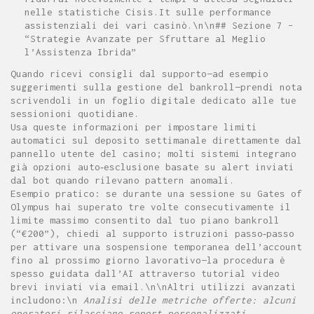
nelle statistiche Cisis.It sulle performance
assistenziali dei vari casinò.\n\n## Sezione 7 –
“Strategie Avanzate per Sfruttare al Meglio
l’Assistenza Ibrida”
Quando ricevi consigli dal supporto—ad esempio
suggerimenti sulla gestione del bankroll—prendi nota
scrivendoli in un foglio digitale dedicato alle tue
session​​ioni quotidiane.
Usa queste informazioni per impostare limiti
automatici sul deposito settimanale direttamente dal
pannello utente del casino; molti sistemi integrano
già opzioni auto‑esclusione basate su alert inviati
dal bot quando rilevano pattern anomali.
Esempio pratico: se durante una sessione su Gates of
Olympus hai superato tre volte consecutivamente il
limite massimo consentito dal tuo piano bankroll
(“€200”), chiedi al supporto istruzioni passo‑passo
per attivare una sospensione temporanea dell’account
fino al prossimo giorno lavorativo—la procedura è
spesso guidata dall’AI attraverso tutorial video
brevi inviati via email.\n\nAltri utilizzi avanzati
includono:\n
Analisi delle metriche offerte: alcuni
operatori rilasciano report personalizzati