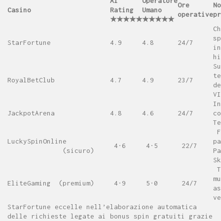
AI
Operatore
Ore
No
Casino
Rating
Umano
operative
pr
★★★★★
★★★★★
Ch
sp
StarFortune
4.9
4.8
24/7
in
hi
Su
te
RoyalBetClub
4.7
4.9
23/7
de
VI
In
JackpotArena
4.8
4.6
24/7
co
Te
F
LuckySpinOnline
pa
4·6
4·5
22/7
(sicuro)
Pa
Sk
T
mu
EliteGaming (premium)
4·9
5·0
24/7
as
ve
StarFortune eccelle nell’elaborazione automatica
delle richieste legate ai bonus spin gratuiti grazie