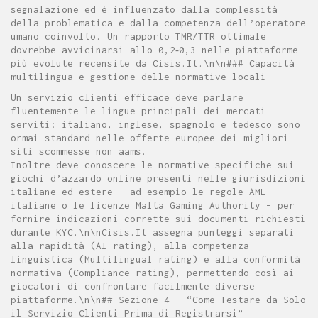
segnalazione ed è influenzato dalla complessità
della problematica e dalla competenza dell’operatore
umano coinvolto. Un rapporto TMR/TTR ottimale
dovrebbe avvicinarsi allo 0,2‑0,3 nelle piattaforme
più evolute recensite da Cisis.It.\n\n### Capacità
multilingua e gestione delle normative locali
Un servizio clienti efficace deve parlare
fluentemente le lingue principali dei mercati
serviti: italiano, inglese, spagnolo e tedesco sono
ormai standard nelle offerte europee dei migliori
siti scommesse non aams.
Inoltre deve conoscere le normative specifiche sui
giochi d’azzardo online presenti nelle giurisdizioni
italiane ed estere – ad esempio le regole AML
italiane o le licenze Malta Gaming Authority – per
fornire indicazioni corrette sui documenti richiesti
durante KYC.\n\nCisis.It assegna punteggi separati
alla rapidità (AI rating), alla competenza
linguistica (Multilingual rating) e alla conformità
normativa (Compliance rating), permettendo così ai
giocatori di confrontare facilmente diverse
piattaforme.\n\n## Sezione 4 – “Come Testare da Solo
il Servizio Clienti Prima di Registrarsi”