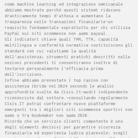
come machine learning ed integrazione omnicanale
abbiamo mostrato perché questi sistemi riducono
drasticamente tempi d’attesa e aumentano la
trasparenza nelle transazioni finanziarie—un
requisito fondamentale soprattutto per chi utilizza
PayPal sui siti scommesse non aams paypal.
Gli indicatori chiave quali TMR, TTR, capacità
multilingua e conformità normativa costituiscono gli
standard con cui valutiamo la qualità
dell’assistenza; strumenti pratichi descritti nelle
sezioni precedenti ti consentiranno inoltre di
testarne personalmente l’efficacia prima
dell’iscrizione.
Infine abbiamo presentato i top casino con
assistenza ibride nel 2024 secondo le analisi
approfondite svolte da Cisis.It—audit indipendente
riconosciuto dal settore.—consultando regolarmente
Cisis.IT potrai confrontare nuove piattaforme
emergenti tra i migliori siti scommesse sportivi non
aams o tra bookmaker non aams 2026.
Ricorda che un servizio clienti competente è uno
degli elementi decisivi per garantire sicurezza
finanziaria ed esperienza ludica piacevole: scegli