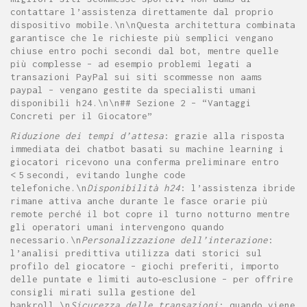
contattare l’assistenza direttamente dal proprio
dispositivo mobile.\n\nQuesta architettura combinata
garantisce che le richieste più semplici vengano
chiuse entro pochi secondi dal bot, mentre quelle
più complesse – ad esempio problemi legati a
transazioni PayPal sui siti scommesse non aams
paypal – vengano gestite da specialisti umani
disponibili h24.\n\n## Sezione 2 – “Vantaggi
Concreti per il Giocatore”
Riduzione dei tempi d’attesa
: grazie alla risposta
immediata dei chatbot basati su machine learning i
giocatori ricevono una conferma preliminare entro
< 5 secondi, evitando lunghe code
telefoniche.\n
Disponibilità h24
: l’assistenza ibride
rimane attiva anche durante le fasce orarie più
remote perché il bot copre il turno notturno mentre
gli operatori umani intervengono quando
necessario.\n
Personalizzazione dell’interazione
:
l’analisi predittiva utilizza dati storici sul
profilo del giocatore – giochi preferiti, importo
delle puntate e limiti auto‑esclusione – per offrire
consigli mirati sulla gestione del
bankroll.\n
Sicurezza delle transazioni
: quando viene