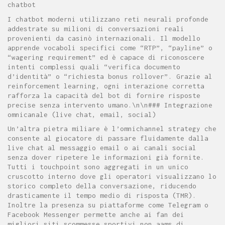
chatbot
I chatbot moderni utilizzano reti neurali profonde
addestrate su milioni di conversazioni reali
provenienti da casinò internazionali. Il modello
apprende vocaboli specifici come “RTP”, “payline” o
“wagering requirement” ed è capace di riconoscere
intenti complessi quali “verifica documento
d’identità” o “richiesta bonus rollover”. Grazie al
reinforcement learning, ogni interazione corretta
rafforza la capacità del bot di fornire risposte
precise senza intervento umano.\n\n### Integrazione
omnicanale (live chat, email, social)
Un’altra pietra miliare è l’omnichannel strategy che
consente al giocatore di passare fluidamente dalla
live chat al messaggio email o ai canali social
senza dover ripetere le informazioni già fornite.
Tutti i touchpoint sono aggregati in un unico
cruscotto interno dove gli operatori visualizzano lo
storico completo della conversazione, riducendo
drasticamente il tempo medio di risposta (TMR).
Inoltre la presenza su piattaforme come Telegram o
Facebook Messenger permette anche ai fan dei
migliori siti scommesse sportivi non aams di