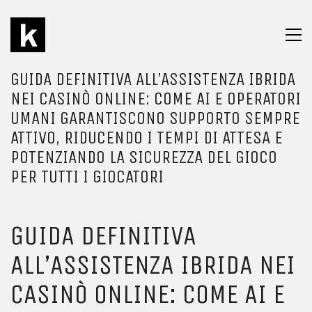
GUIDA DEFINITIVA ALL’ASSISTENZA IBRIDA
NEI CASINÒ ONLINE: COME AI E OPERATORI
UMANI GARANTISCONO SUPPORTO SEMPRE
ATTIVO, RIDUCENDO I TEMPI DI ATTESA E
POTENZIANDO LA SICUREZZA DEL GIOCO
PER TUTTI I GIOCATORI
GUIDA DEFINITIVA
ALL’ASSISTENZA IBRIDA NEI
CASINÒ ONLINE: COME AI E