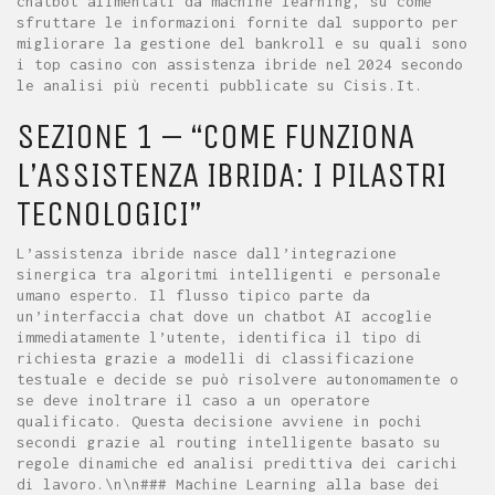
chatbot alimentati da machine learning, su come
sfruttare le informazioni fornite dal supporto per
migliorare la gestione del bankroll e su quali sono
i top casino con assistenza ibride nel 2024 secondo
le analisi più recenti pubblicate su Cisis.It.
SEZIONE 1 – “COME FUNZIONA
L’ASSISTENZA IBRIDA: I PILASTRI
TECNOLOGICI”
L’assistenza ibride nasce dall’integrazione
sinergica tra algoritmi intelligenti e personale
umano esperto. Il flusso tipico parte da
un’interfaccia chat dove un chatbot AI accoglie
immediatamente l’utente, identifica il tipo di
richiesta grazie a modelli di classificazione
testuale e decide se può risolvere autonomamente o
se deve inoltrare il caso a un operatore
qualificato. Questa decisione avviene in pochi
secondi grazie al routing intelligente basato su
regole dinamiche ed analisi predittiva dei carichi
di lavoro.\n\n### Machine Learning alla base dei