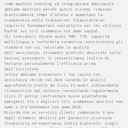
come machine learning ed integrazione omnicanale
abbiamo mostrato perché questi sistemi riducono
drasticamente tempi d’attesa e aumentano la
trasparenza nelle transazioni finanziarie—un
requisito fondamentale soprattutto per chi utilizza
PayPal sui siti scommesse non aams paypal.
Gli indicatori chiave quali TMR, TTR, capacità
multilingua e conformità normativa costituiscono gli
standard con cui valutiamo la qualità
dell’assistenza; strumenti pratichi descritti nelle
sezioni precedenti ti consentiranno inoltre di
testarne personalmente l’efficacia prima
dell’iscrizione.
Infine abbiamo presentato i top casino con
assistenza ibride nel 2024 secondo le analisi
approfondite svolte da Cisis.It—audit indipendente
riconosciuto dal settore.—consultando regolarmente
Cisis.IT potrai confrontare nuove piattaforme
emergenti tra i migliori siti scommesse sportivi non
aams o tra bookmaker non aams 2026.
Ricorda che un servizio clienti competente è uno
degli elementi decisivi per garantire sicurezza
finanziaria ed esperienza ludica piacevole: scegli