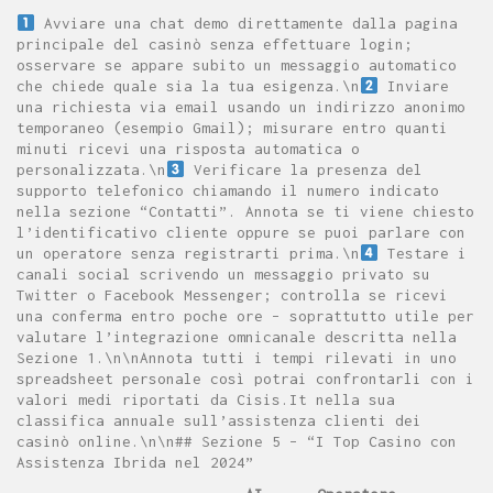
Avviare una chat demo direttamente dalla pagina
principale del casinò senza effettuare login;
osservare se appare subito un messaggio automatico
che chiede quale sia la tua esigenza.\n
Inviare
una richiesta via email usando un indirizzo anonimo
temporaneo (esempio Gmail); misurare entro quanti
minuti ricevi una risposta automatica o
personalizzata.\n
Verificare la presenza del
supporto telefonico chiamando il numero indicato
nella sezione “Contatti”. Annota se ti viene chiesto
l’identificativo cliente oppure se puoi parlare con
un operatore senza registrarti prima.\n
Testare i
canali social scrivendo un messaggio privato su
Twitter o Facebook Messenger; controlla se ricevi
una conferma entro poche ore – soprattutto utile per
valutare l’integrazione omnicanale descritta nella
Sezione 1.\n\nAnnota tutti i tempi rilevati in uno
spreadsheet personale così potrai confrontarli con i
valori medi riportati da Cisis.It nella sua
classifica annuale sull’assistenza clienti dei
casinò online.\n\n## Sezione 5 – “I Top Casino con
Assistenza Ibrida nel 2024”