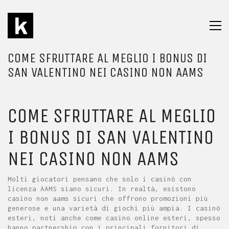
COME SFRUTTARE AL MEGLIO I BONUS DI
SAN VALENTINO NEI CASINO NON AAMS
COME SFRUTTARE AL MEGLIO
I BONUS DI SAN VALENTINO
NEI CASINO NON AAMS
Molti giocatori pensano che solo i casinò con
licenza AAMS siano sicuri. In realtà, esistono
casino non aams sicuri che offrono promozioni più
generose e una varietà di giochi più ampia. I casinò
esteri, noti anche come casino online esteri, spesso
hanno partnership con i principali fornitori di