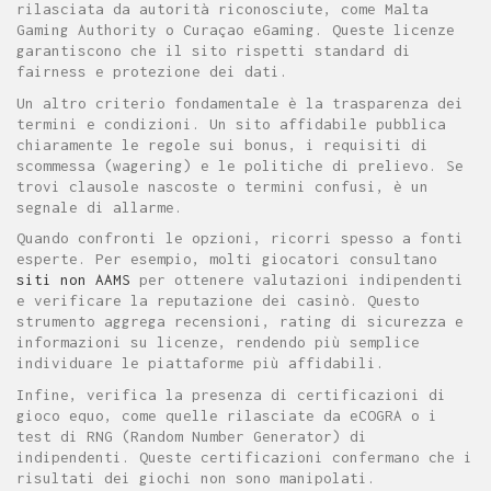
rilasciata da autorità riconosciute, come Malta
Gaming Authority o Curaçao eGaming. Queste licenze
garantiscono che il sito rispetti standard di
fairness e protezione dei dati.
Un altro criterio fondamentale è la trasparenza dei
termini e condizioni. Un sito affidabile pubblica
chiaramente le regole sui bonus, i requisiti di
scommessa (wagering) e le politiche di prelievo. Se
trovi clausole nascoste o termini confusi, è un
segnale di allarme.
Quando confronti le opzioni, ricorri spesso a fonti
esperte. Per esempio, molti giocatori consultano
siti non AAMS
per ottenere valutazioni indipendenti
e verificare la reputazione dei casinò. Questo
strumento aggrega recensioni, rating di sicurezza e
informazioni su licenze, rendendo più semplice
individuare le piattaforme più affidabili.
Infine, verifica la presenza di certificazioni di
gioco equo, come quelle rilasciate da eCOGRA o i
test di RNG (Random Number Generator) di
indipendenti. Queste certificazioni confermano che i
risultati dei giochi non sono manipolati.