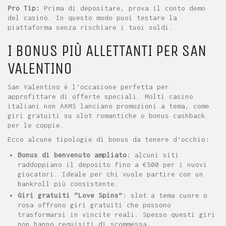
Pro Tip:
Prima di depositare, prova il conto demo
del casinò. In questo modo puoi testare la
piattaforma senza rischiare i tuoi soldi.
I BONUS PIÙ ALLETTANTI PER SAN
VALENTINO
San Valentino è l’occasione perfetta per
approfittare di offerte speciali. Molti casino
italiani non AAMS lanciano promozioni a tema, come
giri gratuiti su slot romantiche o bonus cashback
per le coppie.
Ecco alcune tipologie di bonus da tenere d’occhio:
Bonus di benvenuto ampliato
: alcuni siti
raddoppiano il deposito fino a €500 per i nuovi
giocatori. Ideale per chi vuole partire con un
bankroll più consistente.
Giri gratuiti “Love Spins”
: slot a tema cuore o
rosa offrono giri gratuiti che possono
trasformarsi in vincite reali. Spesso questi giri
non hanno requisiti di scommessa.