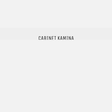
CABINET KAMINA
Pascal Kamina
Avocat au barreau de Paris
Professeur agrégé des Universités
info@cabinet-kamina.com