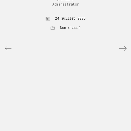
Administrator
24 juillet 2025
Non classé