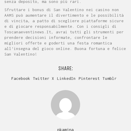
senza deposito, ma sono più rari.
Sfruttare i bonus di San Valentino nei casino non
AAMS può aumentare il divertimento e le possibilità
di vincita, a patto di scegliere piattaforme sicure
e di giocare responsabilmente. Con i consigli di
Toscanaeventinews.It, avrai tutti gli strumenti per
prendere decisioni informate, confrontare le
migliori offerte e goderti una festa romantica
all’insegna del gioco online. Buona fortuna e felice
San Valentino!
SHARE:
Facebook
Twitter X
LinkedIn
Pinterest
Tumblr
pkamina