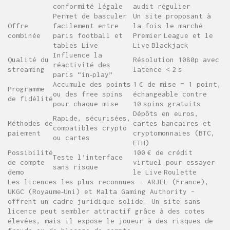
conformité légale
audit régulier
Permet de basculer
Un site proposant à
Offre
facilement entre
la fois le marché
combinée
paris football et
Premier League et le
tables Live
Live Blackjack
Influence la
Qualité du
Résolution 1080p avec
réactivité des
streaming
latence < 2 s
paris “in‑play”
Accumule des points
1 € de mise = 1 point,
Programme
ou des free spins
échangeable contre
de fidélité
pour chaque mise
10 spins gratuits
Dépôts en euros,
Rapide, sécurisées,
Méthodes de
cartes bancaires et
compatibles crypto
paiement
cryptomonnaies (BTC,
ou cartes
ETH)
Possibilité
100 € de crédit
Teste l’interface
de compte
virtuel pour essayer
sans risque
demo
le Live Roulette
Les licences les plus reconnues – ARJEL (France),
UKGC (Royaume‑Uni) et Malta Gaming Authority –
offrent un cadre juridique solide. Un site sans
licence peut sembler attractif grâce à des cotes
élevées, mais il expose le joueur à des risques de