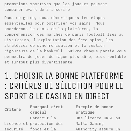
promotions sportives que les joueurs peuvent
comparer avant de s’inscrire.
Dans ce guide, nous décortiquons les étapes
essentielles pour optimiser vos gains. Nous
aborderons le choix de la plateforme, la
compréhension des marchés de paris football liés au
Live Casino, l’exploitation des free spins, les
stratégies de synchronisation et la gestion
rigoureuse de la bankroll. Suivre chaque partie vous
permettra de jouer de façon plus sûre, plus rentable
et surtout plus divertissante.
1. CHOISIR LA BONNE PLATEFORME
: CRITÈRES DE SÉLECTION POUR LE
SPORT & LE CASINO EN DIRECT
Pourquoi c’est
Exemple de bonne
Critère
crucial
pratique
Garantit la
Une licence UKGC ou
Licence et
protection des
Malta Gaming
sécurité
fonds et la
Authority assure un