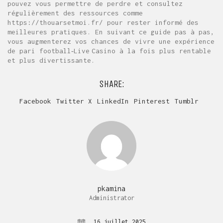
pouvez vous permettre de perdre et consultez
régulièrement des ressources comme
https://thouarsetmoi.fr/ pour rester informé des
meilleures pratiques. En suivant ce guide pas à pas,
vous augmenterez vos chances de vivre une expérience
de pari football‑Live Casino à la fois plus rentable
et plus divertissante.
SHARE:
Facebook
Twitter X
LinkedIn
Pinterest
Tumblr
pkamina
Administrator
16 juillet 2025