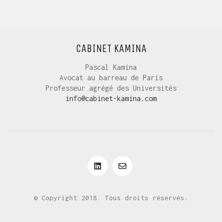
CABINET KAMINA
Pascal Kamina
Avocat au barreau de Paris
Professeur agrégé des Universités
info@cabinet-kamina.com
© Copyright 2018. Tous droits réservés.