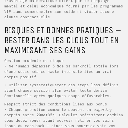
l’avantage mathématique offert par le comptage
mental et celui économique fourni par les programmes
VIP sans compromettre son solde ni violer aucune
clause contractuelle.
RISQUES ET BONNES PRATIQUES –
RESTER DANS LES CLOUS TOUT EN
MAXIMISANT SES GAINS
Gestion prudente du risque
• Ne jamais dépasser
5 %
de sa bankroll totale lors
d’une seule séance haute intensité liée au vrai
compte positif.
• Utiliser systématiquement des stops loss définis
avant chaque session afin éviter toute dérive
émotionnelle après quelques coups défavorables.
Respect strict des conditions liées aux bonus
• Chaque promotion comporte souvent un
wagering
compris entre
20×
et
35×
. Calculez précisément combien
vous devez jouer avant pouvoir retirer vos gains
issus du cash‐back ; sinon vous pourriez voir vos