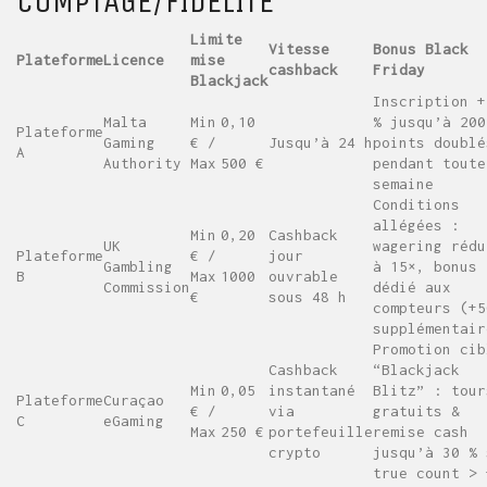
COMPTAGE/FIDÉLITÉ
Limite
Vitesse
Bonus Black
Plateforme
Licence
mise
cashback
Friday
Blackjack
Inscription +
Malta
Min 0,10
% jusqu’à 200
Plateforme
Gaming
€ /
Jusqu’à 24 h
points doublé
A
Authority
Max 500 €
pendant toute
semaine
Conditions
allégées :
Min 0,20
Cashback
UK
wagering rédu
Plateforme
€ /
jour
Gambling
à 15×, bonus
B
Max 1000
ouvrable
Commission
dédié aux
€
sous 48 h
compteurs (+5
supplémentair
Promotion cib
Cashback
“Blackjack
Min 0,05
instantané
Blitz” : tour
Plateforme
Curaçao
€ /
via
gratuits &
C
eGaming
Max 250 €
portefeuille
remise cash
crypto
jusqu’à 30 % 
true count > 