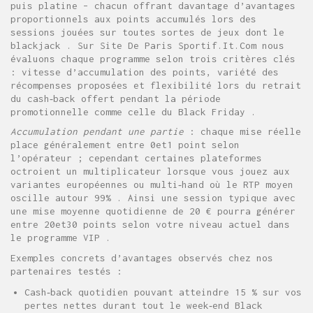
puis platine – chacun offrant davantage d’avantages
proportionnels aux points accumulés lors des
sessions jouées sur toutes sortes de jeux dont le
blackjack . Sur Site De Paris Sportif.It.Com nous
évaluons chaque programme selon trois critères clés
: vitesse d’accumulation des points, variété des
récompenses proposées et flexibilité lors du retrait
du cash‑back offert pendant la période
promotionnelle comme celle du Black Friday .
Accumulation pendant une partie
: chaque mise réelle
place généralement entre 0et1 point selon
l’opérateur ; cependant certaines plateformes
octroient un multiplicateur lorsque vous jouez aux
variantes européennes ou multi‑hand où le RTP moyen
oscille autour 99% . Ainsi une session typique avec
une mise moyenne quotidienne de 20 € pourra générer
entre 20et30 points selon votre niveau actuel dans
le programme VIP .
Exemples concrets d’avantages observés chez nos
partenaires testés :
Cash‑back quotidien pouvant atteindre 15 % sur vos
pertes nettes durant tout le week‑end Black