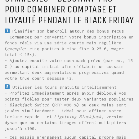
POUR COMBINER COMPTAGE ET
LOYAUTÉ PENDANT LE BLACK FRIDAY
Planifier son bankroll autour des bonus reçus
– Commencez par convertir votre bonus inscription en
fonds réels via une série courte mais régulière
(
exemple
: cinq parties à mise fixe 0,25 €, wager
total ≤ 15×).
– Ajoutez ensuite votre cash‑back prévu (par ex., 15
% ) au capital initial afin d’établir un coussin
permettant deux augmentations progressives quand
votre true count dépasse +3.
Utiliser les tours gratuits intelligemment
– Profitez immédiatement après avoir débloqué vos
points fidèles pour tester deux variantes populaires
:
Blackjack Switch
(RTP ≈98 %) où deux mains sont
jouées simultanément — idéal pour affiner votre
lecture rapide — et
Lightning Blackjack
, version
dynamique où certains tirages offrent multipliers
jusqu’à x100.
– Ces essais n’engagent aucun capital propre mais