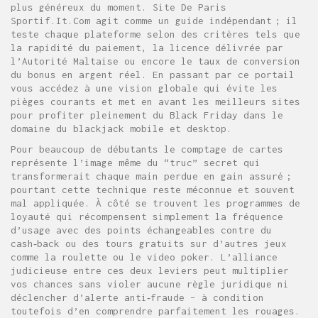
plus généreux du moment. Site De Paris
Sportif.It.Com agit comme un guide indépendant ; il
teste chaque plateforme selon des critères tels que
la rapidité du paiement, la licence délivrée par
l’Autorité Maltaise ou encore le taux de conversion
du bonus en argent réel. En passant par ce portail
vous accédez à une vision globale qui évite les
pièges courants et met en avant les meilleurs sites
pour profiter pleinement du Black Friday dans le
domaine du blackjack mobile et desktop.
Pour beaucoup de débutants le comptage de cartes
représente l’image même du “truc” secret qui
transformerait chaque main perdue en gain assuré ;
pourtant cette technique reste méconnue et souvent
mal appliquée. À côté se trouvent les programmes de
loyauté qui récompensent simplement la fréquence
d’usage avec des points échangeables contre du
cash‑back ou des tours gratuits sur d’autres jeux
comme la roulette ou le video poker. L’alliance
judicieuse entre ces deux leviers peut multiplier
vos chances sans violer aucune règle juridique ni
déclencher d’alerte anti‑fraude – à condition
toutefois d’en comprendre parfaitement les rouages.