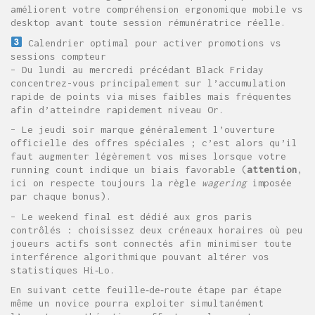
améliorent votre compréhension ergonomique mobile vs
desktop avant toute session rémunératrice réelle.
Calendrier optimal pour activer promotions vs
sessions compteur
– Du lundi au mercredi précédant Black Friday
concentrez-vous principalement sur l’accumulation
rapide de points via mises faibles mais fréquentes
afin d’atteindre rapidement niveau Or.
– Le jeudi soir marque généralement l’ouverture
officielle des offres spéciales ; c’est alors qu’il
faut augmenter légèrement vos mises lorsque votre
running count indique un biais favorable (
attention
,
ici on respecte toujours la règle
wagering
imposée
par chaque bonus).
– Le weekend final est dédié aux gros paris
contrôlés : choisissez deux créneaux horaires où peu
joueurs actifs sont connectés afin minimiser toute
interférence algorithmique pouvant altérer vos
statistiques Hi‑Lo.
En suivant cette feuille‐de‐route étape par étape
même un novice pourra exploiter simultanément