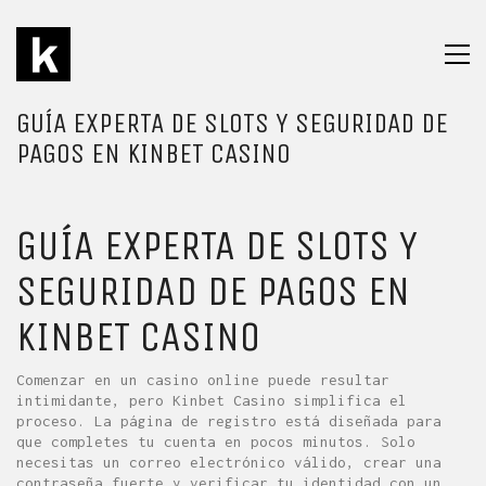
GUÍA EXPERTA DE SLOTS Y SEGURIDAD DE
PAGOS EN KINBET CASINO
GUÍA EXPERTA DE SLOTS Y
SEGURIDAD DE PAGOS EN
KINBET CASINO
Comenzar en un casino online puede resultar
intimidante, pero Kinbet Casino simplifica el
proceso. La página de registro está diseñada para
que completes tu cuenta en pocos minutos. Solo
necesitas un correo electrónico válido, crear una
contraseña fuerte y verificar tu identidad con un