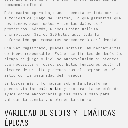
documento oficial.
Este casino opera bajo una licencia emitida por la
autoridad de juego de Curazao, lo que garantiza que
los juegos sean justos y que tus datos estén
protegidos. Además, Kinbet Casino utiliza
encriptación SSL de 256 bits; así, toda la
información que compartas permanecerá confidencial.
Una vez registrado, puedes activar las herramientas
de juego responsable. Establece límites de depósito,
tiempo de juego o incluso autoexclusión si sientes
que necesitas un descanso. Estas funciones están al
alcance de un clic y demuestran el compromiso del
sitio con la seguridad del jugador.
Si buscas más información sobre la plataforma,
puedes visitar
este sitio
y explorar la sección de
ayuda donde encontrarás guías paso a paso para
validar tu cuenta y proteger tu dinero.
VARIEDAD DE SLOTS Y TEMÁTICAS
ÉPICAS