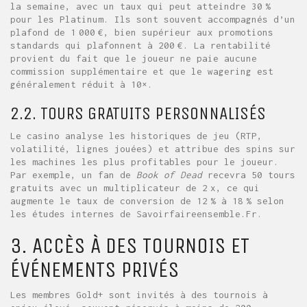
la semaine, avec un taux qui peut atteindre 30 %
pour les Platinum. Ils sont souvent accompagnés d’un
plafond de 1 000 €, bien supérieur aux promotions
standards qui plafonnent à 200 €. La rentabilité
provient du fait que le joueur ne paie aucune
commission supplémentaire et que le wagering est
généralement réduit à 10×.
2.2. TOURS GRATUITS PERSONNALISÉS
Le casino analyse les historiques de jeu (RTP,
volatilité, lignes jouées) et attribue des spins sur
les machines les plus profitables pour le joueur.
Par exemple, un fan de
Book of Dead
recevra 50 tours
gratuits avec un multiplicateur de 2 x, ce qui
augmente le taux de conversion de 12 % à 18 % selon
les études internes de Savoirfaireensemble.Fr.
3. ACCÈS À DES TOURNOIS ET
ÉVÉNEMENTS PRIVÉS
Les membres Gold+ sont invités à des tournois à