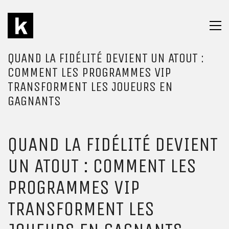
QUAND LA FIDÉLITÉ DEVIENT UN ATOUT :
COMMENT LES PROGRAMMES VIP
TRANSFORMENT LES JOUEURS EN
GAGNANTS
QUAND LA FIDÉLITÉ DEVIENT
UN ATOUT : COMMENT LES
PROGRAMMES VIP
TRANSFORMENT LES