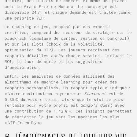
d’hôtel, des billets de concert et même des places
pour le Grand Prix de Monaco. Le concierge est
disponible 24 7, et chaque demande est traitée comme
une priorité VIP.
Le coaching de jeu, proposé par des experts
certifiés, comprend des sessions de stratégie sur le
blackjack (comptage de cartes, gestion du bankroll)
et sur les slots (choix de la volatilité,
optimisation du RTP). Les joueurs reçoivent des
rapports détaillés après chaque session, incluant le
ROI, le taux de perte et les suggestions
d’amélioration.
Enfin, les analystes de données utilisent des
algorithmes de machine learning pour créer des
rapports personnalisés. Un rapport typique indique :
« Votre contribution moyenne sur
Starburst
est de
0,85 % du volume total, alors que le slot le plus
rentable pour votre profil est
Gonzo’s Quest
avec
une contribution de 1,42 % ». Ces insights permettent
de réorienter le jeu vers les machines les plus
« VIP‑friendly ».
6. TÉMOIGNAGES DE JOUEURS VIP