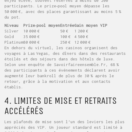
enjeu élevé, souvent réservés à moins de 200
participants. Le prize‑pool moyen dépasse les
50 000 €, avec des places garantissant au moins 5 %
du pot.
Niveau
Prize‑pool moyen
Entrée
Gain moyen VIP
Silver
10 000 €
50 €
1 200 €
Gold
35 000 €
100 €
4 500 €
Platinum
80 000 €
250 €
12 000 €
En dehors du virtuel, les casinos organisent des
voyages à Las Vegas, des dîners dans des restaurants
étoilés et des séjours dans des hôtels de luxe.
Selon une enquête de Savoirfaireensemble.Fr, 68 %
des participants à ces événements déclarent avoir
augmenté leur bankroll de plus de 30 % après le
retour, grâce à la motivation et aux contacts
établis.
4. LIMITES DE MISE ET RETRAITS
ACCÉLÉRÉS
Les plafonds de mise sont l’un des leviers les plus
appréciés des VIP. Un joueur standard est limité à