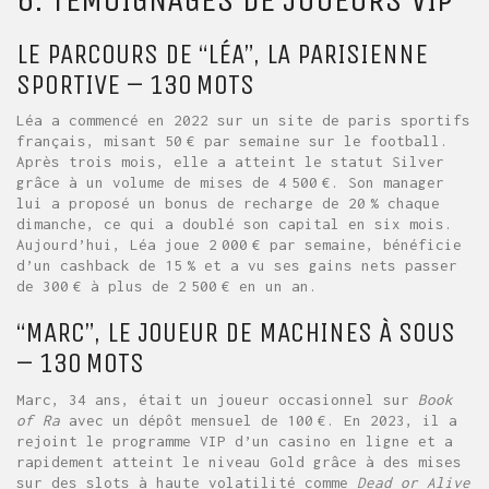
LE PARCOURS DE “LÉA”, LA PARISIENNE
SPORTIVE – 130 MOTS
Léa a commencé en 2022 sur un site de paris sportifs
français, misant 50 € par semaine sur le football.
Après trois mois, elle a atteint le statut Silver
grâce à un volume de mises de 4 500 €. Son manager
lui a proposé un bonus de recharge de 20 % chaque
dimanche, ce qui a doublé son capital en six mois.
Aujourd’hui, Léa joue 2 000 € par semaine, bénéficie
d’un cashback de 15 % et a vu ses gains nets passer
de 300 € à plus de 2 500 € en un an.
“MARC”, LE JOUEUR DE MACHINES À SOUS
– 130 MOTS
Marc, 34 ans, était un joueur occasionnel sur
Book
of Ra
avec un dépôt mensuel de 100 €. En 2023, il a
rejoint le programme VIP d’un casino en ligne et a
rapidement atteint le niveau Gold grâce à des mises
sur des slots à haute volatilité comme
Dead or Alive