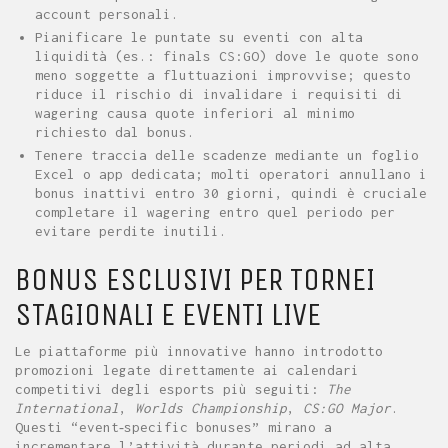
account personali.
Pianificare le puntate su eventi con alta
liquidità (es.: finals CS:GO) dove le quote sono
meno soggette a fluttuazioni improvvise; questo
riduce il rischio di invalidare i requisiti di
wagering causa quote inferiori al minimo
richiesto dal bonus.
Tenere traccia delle scadenze mediante un foglio
Excel o app dedicata; molti operatori annullano i
bonus inattivi entro 30 giorni, quindi è cruciale
completare il wagering entro quel periodo per
evitare perdite inutili.
BONUS ESCLUSIVI PER TORNEI
STAGIONALI E EVENTI LIVE
Le piattaforme più innovative hanno introdotto
promozioni legate direttamente ai calendari
competitivi degli esports più seguiti:
The
International
,
Worlds Championship
,
CS:GO Major
.
Questi “event‑specific bonuses” mirano a
incrementare l’attività durante periodi ad alta