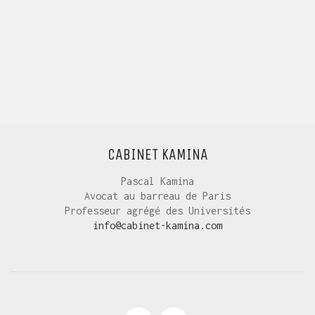
CABINET KAMINA
Pascal Kamina
Avocat au barreau de Paris
Professeur agrégé des Universités
info@cabinet-kamina.com