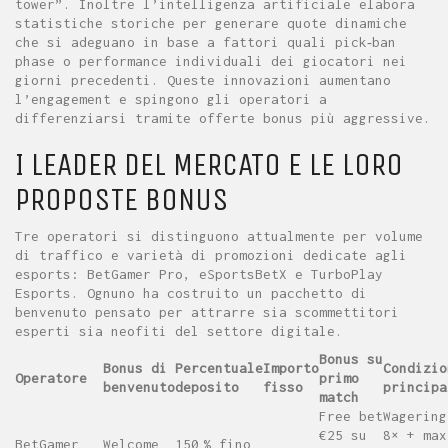
tower”. Inoltre l’intelligenza artificiale elabora
statistiche storiche per generare quote dinamiche
che si adeguano in base a fattori quali pick‑ban
phase o performance individuali dei giocatori nei
giorni precedenti. Queste innovazioni aumentano
l’engagement e spingono gli operatori a
differenziarsi tramite offerte bonus più aggressive.
I LEADER DEL MERCATO E LE LORO
PROPOSTE BONUS
Tre operatori si distinguono attualmente per volume
di traffico e varietà di promozioni dedicate agli
esports: BetGamer Pro, eSportsBetX e TurboPlay
Esports. Ognuno ha costruito un pacchetto di
benvenuto pensato per attrarre sia scommettitori
esperti sia neofiti del settore digitale.
Bonus su
Bonus di
Percentuale
Importo
Condizio
Operatore
primo
benvenuto
deposito
fisso
principa
match
Free bet
Wagering
€25 su
8× + max
BetGamer
Welcome
150 % fino