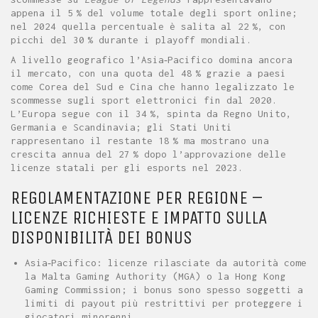
appena il 5 % del volume totale degli sport online;
nel 2024 quella percentuale è salita al 22 %, con
picchi del 30 % durante i playoff mondiali.
A livello geografico l’Asia‑Pacifico domina ancora
il mercato, con una quota del 48 % grazie a paesi
come Corea del Sud e Cina che hanno legalizzato le
scommesse sugli sport elettronici fin dal 2020.
L’Europa segue con il 34 %, spinta da Regno Unito,
Germania e Scandinavia; gli Stati Uniti
rappresentano il restante 18 % ma mostrano una
crescita annua del 27 % dopo l’approvazione delle
licenze statali per gli esports nel 2023.
REGOLAMENTAZIONE PER REGIONE –
LICENZE RICHIESTE E IMPATTO SULLA
DISPONIBILITÀ DEI BONUS
Asia‑Pacifico: licenze rilasciate da autorità come
la Malta Gaming Authority (MGA) o la Hong Kong
Gaming Commission; i bonus sono spesso soggetti a
limiti di payout più restrittivi per proteggere i
giocatori minorenni.