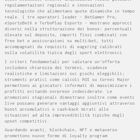
regolamentazioni regionali e innovazioni
tecnologiche che alimentano quote dinamiche in tempo
reale. I tre operatori leader – BetGamer Pro,
eSportsBetX e TurboPlay Esports – mostrano approcci
diversi nella strutturazione dei bonus: percentuali
elevate sul deposito, importi fissi combinati con
free bet o assicurazioni su multi‑bet, tutti
accompagnati da requisiti di wagering calibrati
sulla volatilità tipica degli sport elettronici.
I criteri fondamentali per valutare un’offerta
includono chiarezza dei termini, scadenze
realistiche e limitazioni sui giochi eleggibili;
strumenti pratici come calcoli ROI su tornei Major
permettono ai giocatori informati di massimizzare i
profitti evitando sorprese indesiderate. Le
promozioni stagionali dimostrano inoltre come eventi
live possano generare vantaggi aggiuntivi attraverso
boost accumulativi o cash‑back mirati alle
situazioni ad alta imprevedibilità tipiche degli
upset competitivi.
Guardando avanti, blockchain, NFT e metaverso
promettono nuove forme di loyalty program