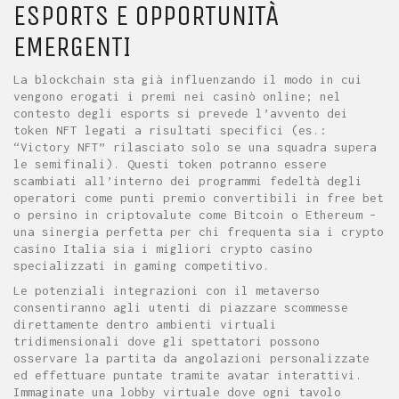
ESPORTS E OPPORTUNITÀ
EMERGENTI
La blockchain sta già influenzando il modo in cui
vengono erogati i premi nei casinò online; nel
contesto degli esports si prevede l’avvento dei
token NFT legati a risultati specifici (es.:
“Victory NFT” rilasciato solo se una squadra supera
le semifinali). Questi token potranno essere
scambiati all’interno dei programmi fedeltà degli
operatori come punti premio convertibili in free bet
o persino in criptovalute come Bitcoin o Ethereum –
una sinergia perfetta per chi frequenta sia i crypto
casino Italia sia i migliori crypto casino
specializzati in gaming competitivo.
Le potenziali integrazioni con il metaverso
consentiranno agli utenti di piazzare scommesse
direttamente dentro ambienti virtuali
tridimensionali dove gli spettatori possono
osservare la partita da angolazioni personalizzate
ed effettuare puntate tramite avatar interattivi.
Immaginate una lobby virtuale dove ogni tavolo