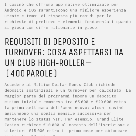
I casinò che offrono app native ottimizzate per
Android e iOS garantiscono una migliore esperienza
utente e tempi di risposta più rapidi per le
richieste di prelievo – elementi fondamentali quando
si gioca con cifre milionarie in gioco.
REQUISITI DI DEPOSITO E
TURNOVER: COSA ASPETTARSI DA
UN CLUB HIGH‑ROLLER –
( 400 PAROLE )
Accedere al Million‑Dollar Bonus Club richiede
depositi sostanziali e un turnover ben calcolato. La
maggior parte dei programmi impone un deposito
minimo iniziale compreso tra €5 000 e €20 000 entro
la prima settimana dell’anno nuovo; alcuni casinò
aggiungono una soglia mensile successiva per
mantenere lo status VIP. Per esempio, Grand Elite
Casino richiede €10 000 al momento dell’iscrizione e
ulteriori €15 000 entro il primo mese per sbloccare