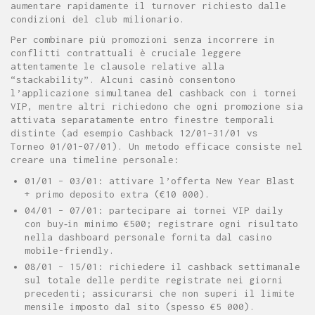
aumentare rapidamente il turnover richiesto dalle
condizioni del club milionario.
Per combinare più promozioni senza incorrere in
conflitti contrattuali è cruciale leggere
attentamente le clausole relative alla
“stackability”. Alcuni casinò consentono
l’applicazione simultanea del cashback con i tornei
VIP, mentre altri richiedono che ogni promozione sia
attivata separatamente entro finestre temporali
distinte (ad esempio Cashback 12/01–31/01 vs
Torneo 01/01–07/01). Un metodo efficace consiste nel
creare una timeline personale:
01/01 – 03/01: attivare l’offerta New Year Blast
+ primo deposito extra (€10 000).
04/01 – 07/01: partecipare ai tornei VIP daily
con buy‑in minimo €500; registrare ogni risultato
nella dashboard personale fornita dal casino
mobile-friendly.
08/01 – 15/01: richiedere il cashback settimanale
sul totale delle perdite registrate nei giorni
precedenti; assicurarsi che non superi il limite
mensile imposto dal sito (spesso €5 000).