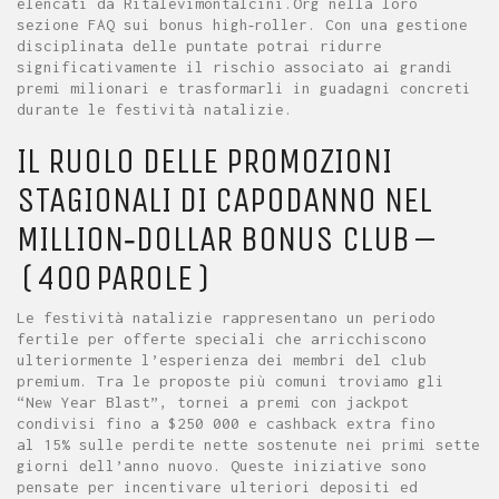
elencati da Ritalevimontalcini.Org nella loro
sezione FAQ sui bonus high‑roller. Con una gestione
disciplinata delle puntate potrai ridurre
significativamente il rischio associato ai grandi
premi milionari e trasformarli in guadagni concreti
durante le festività natalizie.
IL RUOLO DELLE PROMOZIONI
STAGIONALI DI CAPODANNO NEL
MILLION‑DOLLAR BONUS CLUB –
( 400 PAROLE )
Le festività natalizie rappresentano un periodo
fertile per offerte speciali che arricchiscono
ulteriormente l’esperienza dei membri del club
premium. Tra le proposte più comuni troviamo gli
“New Year Blast”, tornei a premi con jackpot
condivisi fino a $250 000 e cashback extra fino
al 15% sulle perdite nette sostenute nei primi sette
giorni dell’anno nuovo. Queste iniziative sono
pensate per incentivare ulteriori depositi ed