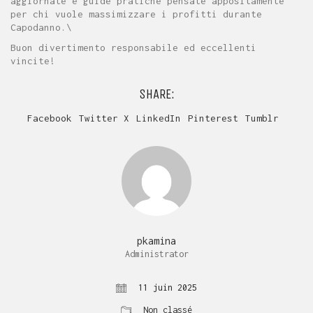
aggiornate e guide pratiche pensate appositamente
per chi vuole massimizzare i profitti durante
Capodanno.\
Buon divertimento responsabile ed eccellenti
vincite!
SHARE:
Facebook
Twitter X
LinkedIn
Pinterest
Tumblr
pkamina
Administrator
11 juin 2025
Non classé