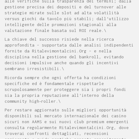
alle verifiche sulla trasparenza dei termini; dalla
gestione precisa dei depositi e del turnover alle
strategie mirate sulle slot ad alta volatilità
versus giochi da tavolo più stabili; dall’utilizzo
intelligente delle promozioni stagionali alla
valutazione finale basata sul ROI reale.\
La chiave del successo risiede nella ricerca
approfondita – supportata dalle analisi indipendenti
fornite da Ritalevimontalcini.Org – e nella
disciplina nella gestione del bankroll, evitando
decisioni impulsive anche quando gli incentivi
sembrano irresistibili.\
Ricorda sempre che ogni offerta ha condizioni
specifiche ed è fondamentale rispettarle
scrupolosamente per proteggere sia i propri fondi
sia la propria reputazione all’interno della
community high‑roller.\
Per restare aggiornato sulle migliori opportunità
disponibili sul mercato internazionale dei casino
sicuri non AAMS e sui nuovi club premium emergenti
consulta regolarmente Ritalevimontalcini.Org, dove
troverai confronti dettagliati, recensioni