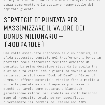
al high‑roller di pianificare una strategia vincente
senza compromettere la gestione responsabile del
capitale giocato.
STRATEGIE DI PUNTATA PER
MASSIMIZZARE IL VALORE DEI
BONUS MILIONARIO –
( 400 PAROLE )
Una volta assicurato l’accesso al club premium, la
sfida successiva consiste nel trasformare i bonus in
profitto reale attraverso tecniche avanzate di
puntata. La prima decisione riguarda la scelta tra
slot ad alta volatilità e giochi da tavolo a bassa
varianza: le slot come “Book of Dead” o “Gates of
Olympus” offrono potenziali vincite fino a migliaia
volte la puntata ma con frequenze più basse; i
giochi da tavolo come baccarat o blackjack
garantiscono ritorni più stabili ma contribuiscono
meno al requisito totale se non specificati
diversamente nei termini del casino non AAMS