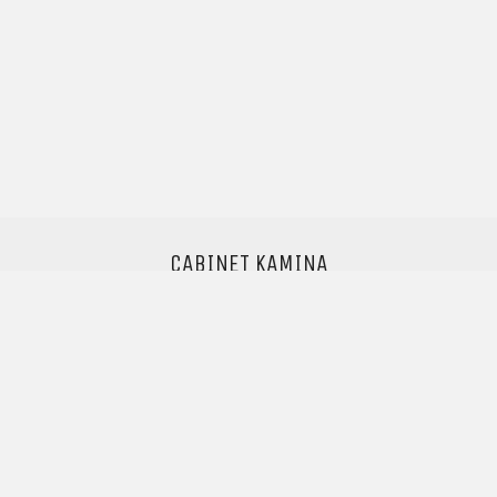
CABINET KAMINA
Pascal Kamina
Avocat au barreau de Paris
Professeur agrégé des Universités
info@cabinet-kamina.com