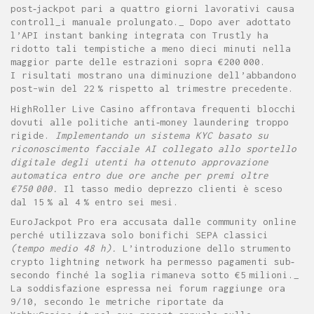
post‑jackpot pari a quattro giorni lavorativi causa
controll_i manuale prolungato._ Dopo aver adottato
l’API instant banking integrata con Trustly ha
ridotto tali tempistiche a meno dieci minuti nella
maggior parte delle estrazioni sopra €200 000.
I risultati mostrano una diminuzione dell’abbandono
post–win del 22 % rispetto al trimestre precedente.
HighRoller Live Casino affrontava frequenti blocchi
dovuti alle politiche anti‐money laundering troppo
rigide.
Implementando un sistema KYC basato su
riconoscimento facciale AI collegato allo sportello
digitale degli utenti ha ottenuto approvazione
automatica entro due ore anche per premi oltre
€750 000.
Il tasso medio deprezzo clienti è sceso
dal 15 % al 4 % entro sei mesi.
EuroJackpot Pro era accusata dalle community online
perché utilizzava solo bonifichi SEPA classici
(tempo medio 48 h).
L’introduzione dello strumento
crypto lightning network ha permesso pagamenti sub‐
secondo finché la soglia rimaneva sotto €5 milioni._
La soddisfazione espressa nei forum raggiunge ora
9/10, secondo le metriche riportate da