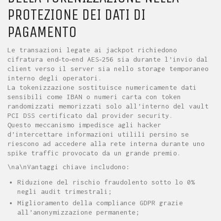
PROTEZIONE DEI DATI DI
PAGAMENTO
Le transazioni legate ai jackpot richiedono
cifratura end‑to‑end AES‑256 sia durante l’invio dal
client verso il server sia nello storage temporaneo
interno degli operatori.
La tokenizzazione sostituisce numericamente dati
sensibili come IBAN o numeri carta con token
randomizzati memorizzati solo all’interno del vault
PCI DSS certificato dal provider security.
Questo meccanismo impedisce agli hacker
d’intercettare informazioni utilili persino se
riescono ad accedere alla rete interna durante uno
spike traffic provocato da un grande premio.
\na\nVantaggi chiave includono:
Riduzione del rischio fraudolento sotto lo
0%
negli audit trimestrali;
Miglioramento della compliance GDPR grazie
all’anonymizzazione permanente;