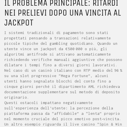
IL PROBLEMA PRINCIPALE: RITARDI
NEI PRELIEVI DOPO UNA VINCITA AL
JACKPOT
I sistemi tradizionali di pagamento sono stati
progettati pensando a transazioni relativamente
piccole tipiche del gambling quotidiano. Quando un
utente vince un jackpot da €500 000 o più, gli
algoritmi antifrode si attivano automaticamente
richiedendo verifiche manuali aggiuntive che possono
dilatare i tempi fino a diversi giorni lavorativi.
Nel caso di un casinò italiano con RTP medio del 96 %
su una slot progressive “Mega Fortune”, alcuni
utenti hanno segnalato blocchi del conto fino a
cinque giorni perché il dipartimento AML richiedeva
documentazione supplementare sul metodo di deposito
originario.
Questi ostacoli impattano negativamente
sull’esperienza dell’utente: la percezione della
piattaforma passa da “affidabile” a “lenta” proprio
nel momento cruciale del picco emotivo post‑vincita.
Un altro esempio riguarda il live casino “Spin & Win