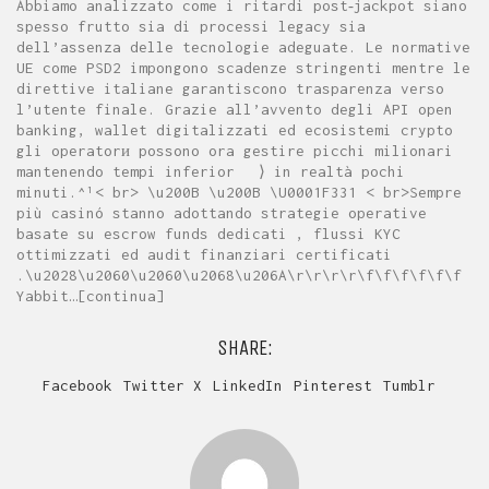
Abbiamo analizzato come i ritardi post‐jackpot siano
spesso frutto sia di processi legacy sia
dell’assenza delle tecnologie adeguate.​ Le normative
UE come PSD2 impongono scadenze stringenti mentre le
direttive italiane garantiscono trasparenza verso
l’utente finale.​ Grazie all’avvento degli API open
banking, wallet digitalizzati ed ecosistemi crypto
gli operatorи possono ora gestire picchi milionari
mantenendo tempi inferior­⁠⁠⁠⁠⁠ ⁠‎ ‍‌⁮ ‌⁭⁣ ️‌​​‍‏‌ ​​​ ⟩​​ ​in realtà pochi
minuti.^¹< br> \u200B \u200B \U0001F331 < br>Sempre
più casinó stanno adottando strategie operative
basate su escrow funds dedicati , flussi KYC
ottimizzati ed audit finanziari certificat­i
.\u2028\u2060 \u2060 \u2068 \u206A\r\r\r\r\f\f\f\f\f\f
Yabbit…[continua]
SHARE:
Facebook
Twitter X
LinkedIn
Pinterest
Tumblr