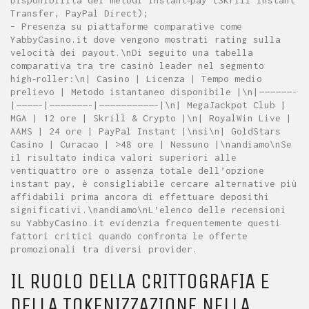
Disponibilità dei metodi instant‑pay (Skrill Instant
Transfer, PayPal Direct);
– Presenza su piattaforme comparative come
YabbyCasino.it dove vengono mostrati rating sulla
velocità dei payout.\nDi seguito una tabella
comparativa tra tre casinò leader nel segmento
high‑roller:\n| Casino | Licenza | Tempo medio
prelievo | Metodo istantaneo disponibile |\n|——————-
|————–|———————-|——————————–|\n| MegaJackpot Club |
MGA | 12 ore | Skrill & Crypto |\n| RoyalWin Live |
AAMS | 24 ore | PayPal Instant |\nsì\n| GoldStars
Casino | Curacao | >48 ore | Nessuno |\nandiamo\nSe
il risultato indica valori superiori alle
ventiquattro ore o assenza totale dell’opzione
instant pay, è consigliabile cercare alternative più
affidabili prima ancora di effettuare deposithi
significativi.\nandiamo\nL’elenco delle recensioni
su YabbyCasino.it evidenzia frequentemente questi
fattori critici quando confronta le offerte
promozionali tra diversi provider.
IL RUOLO DELLA CRITTOGRAFIA E
DELLA TOKENIZZAZIONE NELLA