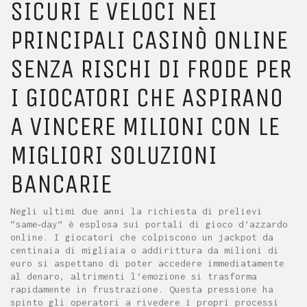
SICURI E VELOCI NEI
PRINCIPALI CASINÒ ONLINE
SENZA RISCHI DI FRODE PER
I GIOCATORI CHE ASPIRANO
A VINCERE MILIONI CON LE
MIGLIORI SOLUZIONI
BANCARIE
Negli ultimi due anni la richiesta di prelievi
“same‑day” è esplosa sui portali di gioco d’azzardo
online. I giocatori che colpiscono un jackpot da
centinaia di migliaia o addirittura da milioni di
euro si aspettano di poter accedere immediatamente
al denaro, altrimenti l’emozione si trasforma
rapidamente in frustrazione. Questa pressione ha
spinto gli operatori a rivedere i propri processi