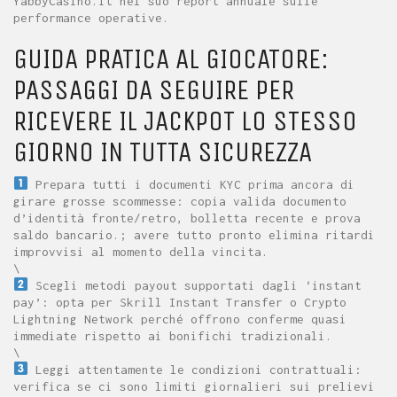
YabbyCasino.it nel suo report annuale sulle
performance operative.
GUIDA PRATICA AL GIOCATORE:
PASSAGGI DA SEGUIRE PER
RICEVERE IL JACKPOT LO STESSO
GIORNO IN TUTTA SICUREZZA
Prepara tutti i documenti KYC prima ancora di
girare grosse scommesse: copia valida documento
d’identità fronte/retro, bolletta recente e prova
saldo bancario.; avere tutto pronto elimina ritardi
improvvisi al momento della vincita.
\
Scegli metodi payout supportati dagli ‘instant
pay’: opta per Skrill Instant Transfer o Crypto
Lightning Network perché offrono conferme quasi
immediate rispetto ai bonifichi tradizionali.
\
Leggi attentamente le condizioni contrattuali:
verifica se ci sono limiti giornalieri sui prelievi