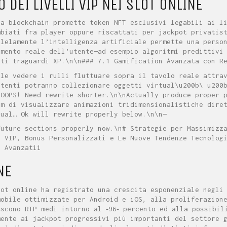
 DEI LIVELLI VIP NEI SLOT ONLINE
la blockchain promette token NFT esclusivi legabili ai l
mbiati fra player oppure riscattati per jackpot privatis
llelamente l’intelligenza artificiale permette una perso
amento reale dell’utente—ad esempio algoritmi predittivi
ati traguardi XP.\n\n### 7.1 Gamification Avanzata con R
ile vedere i rulli fluttuare sopra il tavolo reale attra
ti potranno collezionare oggetti virtual­​​​​​​​​​​​​​​​​​​​​​​\u20
 OOPS! Need rewrite shorter.\n\nActually produce proper 
um di visualizzare animazioni tridimensionalistiche dire
ual​​… Ok will rewrite properly below.\n\n—
future sections properly now.\n# Strategie per Massimizz
i VIP, Bonus Personalizzati e Le Nuove Tendenze Tecnolog
i Avanzatii
NE
lot online ha registrato una crescita esponenziale negli
mobile ottimizzate per Android e iOS, alla proliferazion
iscono RTP medi intorno al ‑96‑ percento ed alla possibil
mente ai jackpot progressivi più importanti del settore 