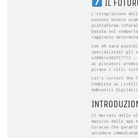
IL FUTURO
L’integrazione del
possono essere sca
piattaforma.\nPara
basata sul comport
raggiunto determin
Con AR sarà possib
specializzati gli uten
u200b\u202f(???) …
ai giocatori premi
girano i rulli virt
Let’s correct the 
Completa ai Livell
Ambientii Digitali
INTRODUZIO
Il mercato delle s
massivo delle app 
Curacao che garant
accedere immediata