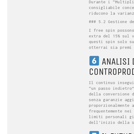
Durante i “Multipl
consigliabile conc
riducono la varian
### 5.2 Gestione d
I free spin posson
extra del 15% sul 
questi spin solo s
otterrai sia premi
ANALISI 
CONTROPRO
Il continuo insegu
“un passo indietro
della conversione 
senza garanzie agg
proporzionalmente 
frequentemente nei
limiti personali g
dell’inizio della 