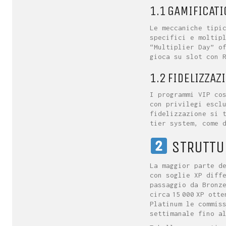
1.1 GAMIFICAT
Le meccaniche tipi
specifici e moltip
“Multiplier Day” o
gioca su slot con R
1.2 FIDELIZZA
I programmi VIP co
con privilegi escl
fidelizzazione si 
tier system, come 
STRUTTUR
La maggior parte d
con soglie XP diffe
passaggio da Bronz
circa 15 000 XP ott
Platinum le commiss
settimanale fino al