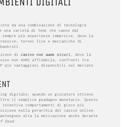
MBIENTI DIGITALI
pinto da una combinazione di tecnologie
 e una varietà di temi che vanno dal
o sempre più esperienze immersive, dove la
gressive, tornei live e meccaniche di
 bankroll.
lezione di
casino non aams sicuri
, dove la
asino non AAMS affidabile, confronti tra
IP più vantaggiosi disponibili sul mercato
ENT
ling digitale; quando un giocatore ottiene
oltre il semplice guadagno monetario. Questo
e incentiva comportamenti di gioco più
osizione nella gerarchia del casinò online.
mantengono alta la motivazione anche durante
of Dead
.