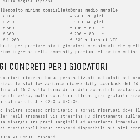
a delle soglie tipiche
ti
Deposito minimo consigliato
Bonus medio mensile
€ 100
€ 20 + 20 giri
€ 250
€ 50 + 40 giri
€ 500
€ 100 + 60 giri
€ 800
€ 200 + 80 giri
€ 1 200
€ 500 + turneri VIP
ibrate per premiare sia i giocatori occasionali che quel
primo ingresso nella community premium del casinò online
GI CONCRETI PER I GIOCATORI
superiori ricevono bonus personalizzati calcolati sul pr
risce le slot low‑variance riceve daily cash‑back del 10
 fino al 15 % sotto forma di crediti spendibili esclusiv
crediti extra, molti operatori offrono giri gratuiti rise
ti dal normale $ / €250 a $/€500.
no inoltre accesso prioritario a tornei riservati dove i
aler reali trasmessi via streaming HD direttamente sull’
sta sinergia tra premi tangibili ed esperienza immersiva
 ai tradizionali bonus standard disponibili sui siti sen
isura vs Bonus Standard