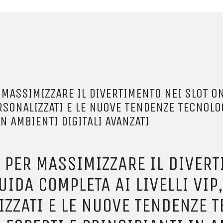
 MASSIMIZZARE IL DIVERTIMENTO NEI SLOT ON
RSONALIZZATI E LE NUOVE TENDENZE TECNOLO
N AMBIENTI DIGITALI AVANZATI
 PER MASSIMIZZARE IL DIVERT
UIDA COMPLETA AI LIVELLI VIP
ZZATI E LE NUOVE TENDENZE 