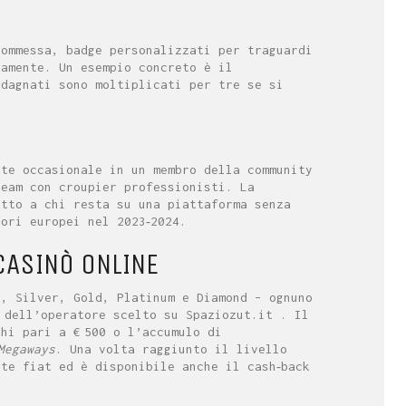
commessa, badge personalizzati per traguardi
eamente. Un esempio concreto è il
adagnati sono moltiplicati per tre se si
nte occasionale in un membro della community
ream con croupier professionisti. La
etto a chi resta su una piattaforma senza
ori europei nel 2023‑2024.
CASINÒ ONLINE
e, Silver, Gold, Platinum e Diamond – ognuno
a dell’operatore scelto su Spaziozut.it . Il
hi pari a € 500 o l’accumulo di
Megaways
. Una volta raggiunto il livello
ute fiat ed è disponibile anche il cash‑back