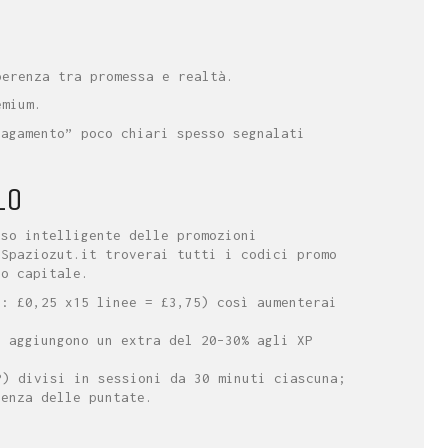
erenza tra promessa e realtà.
emium.
pagamento” poco chiari spesso segnalati
LO
uso intelligente delle promozioni
 Spaziozut.it troverai tutti i codici promo
io capitale.
.: £0,25 x15 linee = £3,75) così aumenterai
e aggiungono un extra del 20–30% agli XP
P) divisi in sessioni da 30 minuti ciascuna;
ienza delle puntate.