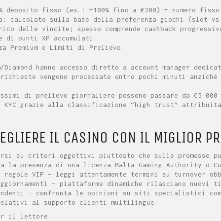
% deposito fisso (es.: +100% fino a €200) + numero fisso
a: calcolato sulla base della preferenza giochi (slot vs
rico delle vincite; spesso comprende cashback progressiv
e di punti XP accumulati.
za Premium e Limiti di Prelievo
m/Diamond hanno accesso diretto a account manager dedica
 richieste vengono processate entro pochi minuti anziché
ssimi di prelievo giornaliero possono passare da €​5 000 
e KYC grazie alla classificazione “high trust” attribuit
GLIERE IL CASINO CON IL MIGLIOR P
arsi su criteri oggettivi piuttosto che sulle promesse p
ca la presenza di una licenza Malta Gaming Authority o C
e regole VIP – leggi attentamente termini su turnover ob
aggiornamenti – piattaforme dinamiche rilasciano nuovi t
endenti – confronta le opinioni su siti specialistici co
relativi al supporto clienti multilingue.
er il lettore