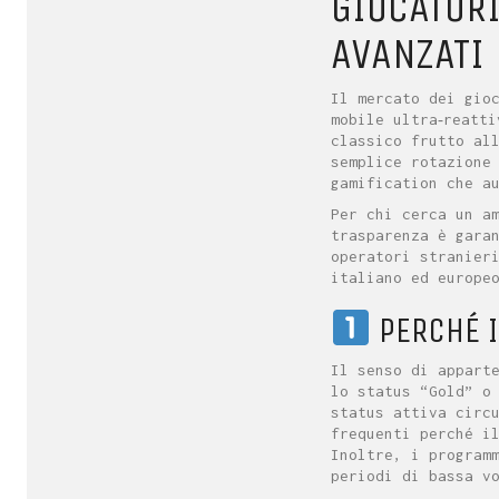
GIOCATORI
AVANZATI
Il mercato dei gio
mobile ultra‑reatti
classico frutto al
semplice rotazione
gamification che a
Per chi cerca un a
trasparenza è gara
operatori stranier
italiano ed europe
PERCHÉ I
Il senso di appart
lo status “Gold” o
status attiva circ
frequenti perché i
Inoltre, i program
periodi di bassa v