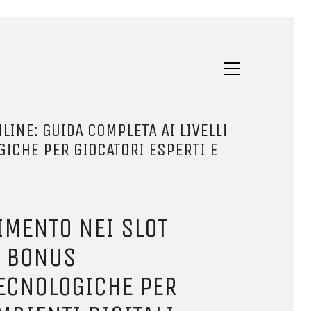
LINE: GUIDA COMPLETA AI LIVELLI
GICHE PER GIOCATORI ESPERTI E
IMENTO NEI SLOT
, BONUS
TECNOLOGICHE PER