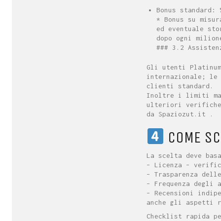
Bonus standard: 
* Bonus su misur
ed eventuale sto
dopo ogni milion
### 3.2 Assisten
Gli utenti Platinu
internazionale; le
clienti standard.
Inoltre i limiti ma
ulteriori verifich
da Spaziozut.it .
COME SCE
La scelta deve bas
– Licenza – verifi
– Trasparenza dell
– Frequenza degli 
– Recensioni indip
anche gli aspetti 
Checklist rapida p