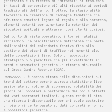
generosità e la ricerca di “miracoli” si traducono
in tassi di conversione più alti rispetto ai periodi
tradizionali dell’anno. Inoltre, la stagionalità
favorisce la creazione di campagne tematiche che
sfruttano emozioni legate al regalo e alla sorpresa,
elementi potenti per aumentare la retention dei
giocatori abituali e attrarre nuovi utenti curiosi.
Dal punto di vista operativo, i tornei natalizi
richiedono una pianificazione meticolosa che parte
dall’analisi del calendario festivo fino alla
gestione dei picchi di traffico nei momenti clou
delle competizioni live. Solo un approccio
strategico può garantire che gli investimenti in
premi e promozioni generino un ritorno misurabile
sul Gross Gaming Revenue (GGR).
Roma2022.Eu è spesso citato nelle discussioni sui
trend del settore perché aggrega statistiche live
aggiornate su volume di scommesse, volatilità dei
giochi più popolari e performance dei bonus offerti
dai vari operatori italiani. Questo rende il sito
una risorsa indispensabile per chi vuole costruire
un piano vincente basato su dati concreti e non su
supposizioni generiche.