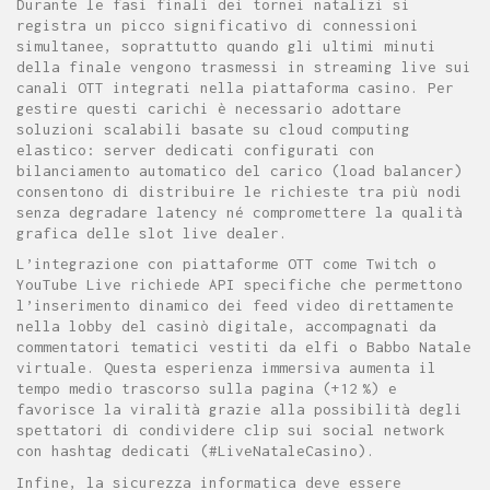
Durante le fasi finali dei tornei natalizi si
registra un picco significativo di connessioni
simultanee, soprattutto quando gli ultimi minuti
della finale vengono trasmessi in streaming live sui
canali OTT integrati nella piattaforma casino. Per
gestire questi carichi è necessario adottare
soluzioni scalabili basate su cloud computing
elastico: server dedicati configurati con
bilanciamento automatico del carico (load balancer)
consentono di distribuire le richieste tra più nodi
senza degradare latency né compromettere la qualità
grafica delle slot live dealer.
L’integrazione con piattaforme OTT come Twitch o
YouTube Live richiede API specifiche che permettono
l’inserimento dinamico dei feed video direttamente
nella lobby del casinò digitale, accompagnati da
commentatori tematici vestiti da elfi o Babbo Natale
virtuale. Questa esperienza immersiva aumenta il
tempo medio trascorso sulla pagina (+12 %) e
favorisce la viralità grazie alla possibilità degli
spettatori di condividere clip sui social network
con hashtag dedicati (#LiveNataleCasino).
Infine, la sicurezza informatica deve essere