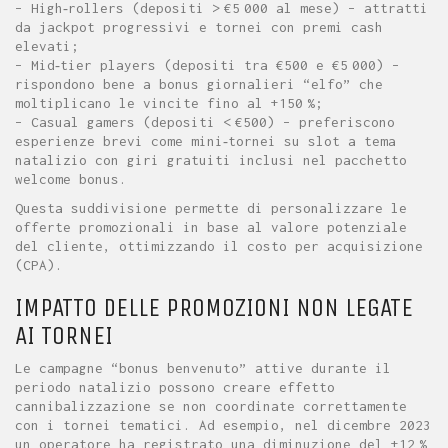
– High‑rollers (depositi > €5 000 al mese) – attratti
da jackpot progressivi e tornei con premi cash
elevati;
– Mid‑tier players (depositi tra €500 e €5 000) –
rispondono bene a bonus giornalieri “elfo” che
moltiplicano le vincite fino al +150 %;
– Casual gamers (depositi < €500) – preferiscono
esperienze brevi come mini‑tornei su slot a tema
natalizio con giri gratuiti inclusi nel pacchetto
welcome bonus.
Questa suddivisione permette di personalizzare le
offerte promozionali in base al valore potenziale
del cliente, ottimizzando il costo per acquisizione
(CPA).
IMPATTO DELLE PROMOZIONI NON LEGATE
AI TORNEI
Le campagne “bonus benvenuto” attive durante il
periodo natalizio possono creare effetto
cannibalizzazione se non coordinate correttamente
con i tornei tematici. Ad esempio, nel dicembre 2023
un operatore ha registrato una diminuzione del +12 %