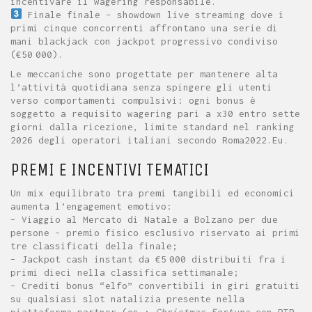
incentivare il wagering responsabile.
Finale finale – showdown live streaming dove i
primi cinque concorrenti affrontano una serie di
mani blackjack con jackpot progressivo condiviso
(€50 000).
Le meccaniche sono progettate per mantenere alta
l’attività quotidiana senza spingere gli utenti
verso comportamenti compulsivi: ogni bonus è
soggetto a requisito wagering pari a x30 entro sette
giorni dalla ricezione, limite standard nel ranking
2026 degli operatori italiani secondo Roma2022.Eu.
PREMI E INCENTIVI TEMATICI
Un mix equilibrato tra premi tangibili ed economici
aumenta l’engagement emotivo:
– Viaggio al Mercato di Natale a Bolzano per due
persone – premio fisico esclusivo riservato ai primi
tre classificati della finale;
– Jackpot cash instant da €5 000 distribuiti fra i
primi dieci nella classifica settimanale;
– Crediti bonus “elfo” convertibili in giri gratuiti
su qualsiasi slot natalizia presente nella
piattaforma partner (es.:
Christmas Fortune
con RTP