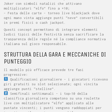
Joker con simboli natalizi che attivano
moltiplicatori “elfo” fino a ×10;
– Festa delle carte – torneo live blackjack dove
ogni mano vinta aggiunge punti “neve” convertibili
in premi fisici o cash jackpot.
Questi concept permettono di integrare elementi
ludici tipici delle festività senza sacrificare la
trasparenza delle regole né la compliance normativa
italiana sul gioco responsabile.
STRUTTURA DELLA GARA E MECCANICHE DI
PUNTEGGIO
Il modello più efficace prevede tre fasi
progressive:
Qualificazioni giornaliere – i giocatori ricevono
giri gratuiti su slot selezionate; ogni vincita
aggiunge punti “stelline”.
Semifinali settimanali – i top‑10 della
classifica giornaliera competono su una roulette
live con moltiplicatore “elfo” applicato alle
puntate vincenti; i punti vengono raddoppiati per