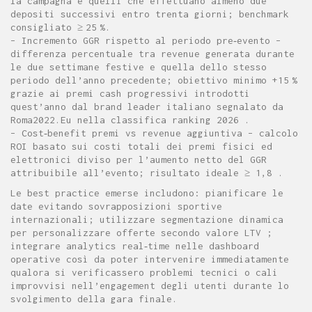
la campagna e quelli che effettuano almeno due
depositi successivi entro trenta giorni; benchmark
consigliato ≥ 25 %.
– Incremento GGR rispetto al periodo pre‑evento –
differenza percentuale tra revenue generata durante
le due settimane festive e quella dello stesso
periodo dell’anno precedente; obiettivo minimo +15 %
grazie ai premi cash progressivi introdotti
quest’anno dal brand leader italiano segnalato da
Roma2022.Eu nella classifica ranking 2026 .
– Cost‑benefit premi vs revenue aggiuntiva – calcolo
ROI basato sui costi totali dei premi fisici ed
elettronici diviso per l’aumento netto del GGR
attribuibile all’evento; risultato ideale ≥ 1,8 .
Le best practice emerse includono: pianificare le
date evitando sovrapposizioni sportive
internazionali; utilizzare segmentazione dinamica
per personalizzare offerte secondo valore LTV ;
integrare analytics real‑time nelle dashboard
operative così da poter intervenire immediatamente
qualora si verificassero problemi tecnici o cali
improvvisi nell’engagement degli utenti durante lo
svolgimento della gara finale.