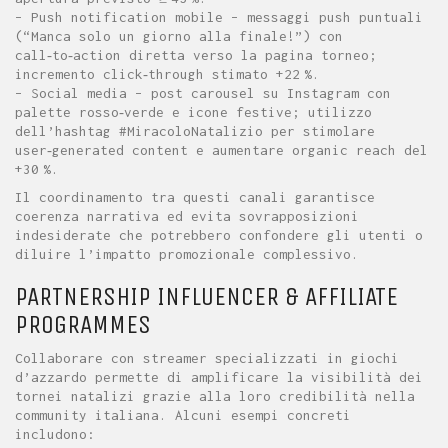
– Push notification mobile – messaggi push puntuali
(“Manca solo un giorno alla finale!”) con
call‑to‑action diretta verso la pagina torneo;
incremento click‑through stimato +22 %.
– Social media – post carousel su Instagram con
palette rosso‑verde e icone festive; utilizzo
dell’hashtag #MiracoloNatalizio per stimolare
user‑generated content e aumentare organic reach del
+30 %.
Il coordinamento tra questi canali garantisce
coerenza narrativa ed evita sovrapposizioni
indesiderate che potrebbero confondere gli utenti o
diluire l’impatto promozionale complessivo.
PARTNERSHIP INFLUENCER & AFFILIATE
PROGRAMMES
Collaborare con streamer specializzati in giochi
d’azzardo permette di amplificare la visibilità dei
tornei natalizi grazie alla loro credibilità nella
community italiana. Alcuni esempi concreti
includono: