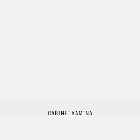
CABINET KAMINA
Pascal Kamina
Avocat au barreau de Paris
Professeur agrégé des Universités