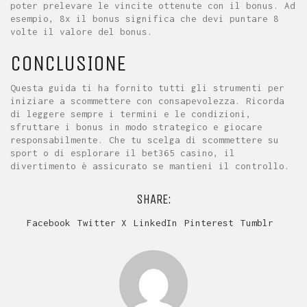
poter prelevare le vincite ottenute con il bonus. Ad
esempio, 8x il bonus significa che devi puntare 8
volte il valore del bonus.
CONCLUSIONE
Questa guida ti ha fornito tutti gli strumenti per
iniziare a scommettere con consapevolezza. Ricorda
di leggere sempre i termini e le condizioni,
sfruttare i bonus in modo strategico e giocare
responsabilmente. Che tu scelga di scommettere su
sport o di esplorare il bet365 casino, il
divertimento è assicurato se mantieni il controllo.
SHARE:
Facebook
Twitter X
LinkedIn
Pinterest
Tumblr