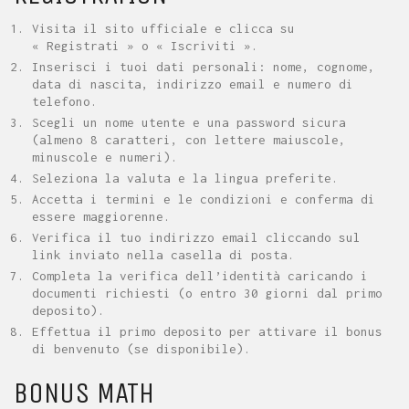
Visita il sito ufficiale e clicca su
« Registrati » o « Iscriviti ».
Inserisci i tuoi dati personali: nome, cognome,
data di nascita, indirizzo email e numero di
telefono.
Scegli un nome utente e una password sicura
(almeno 8 caratteri, con lettere maiuscole,
minuscole e numeri).
Seleziona la valuta e la lingua preferite.
Accetta i termini e le condizioni e conferma di
essere maggiorenne.
Verifica il tuo indirizzo email cliccando sul
link inviato nella casella di posta.
Completa la verifica dell’identità caricando i
documenti richiesti (o entro 30 giorni dal primo
deposito).
Effettua il primo deposito per attivare il bonus
di benvenuto (se disponibile).
BONUS MATH