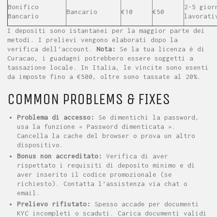
Bonifico
2-5 gior
Bancario
€10
€50
Bancario
lavorati
I depositi sono istantanei per la maggior parte dei
metodi. I prelievi vengono elaborati dopo la
verifica dell’account.
Nota:
Se la tua licenza è di
Curacao, i guadagni potrebbero essere soggetti a
tassazione locale. In Italia, le vincite sono esenti
da imposte fino a €500, oltre sono tassate al 20%.
COMMON PROBLEMS & FIXES
Problema di accesso:
Se dimentichi la password,
usa la funzione « Password dimenticata ».
Cancella la cache del browser o prova un altro
dispositivo.
Bonus non accreditato:
Verifica di aver
rispettato i requisiti di deposito minimo e di
aver inserito il codice promozionale (se
richiesto). Contatta l’assistenza via chat o
email.
Prelievo rifiutato:
Spesso accade per documenti
KYC incompleti o scaduti. Carica documenti validi