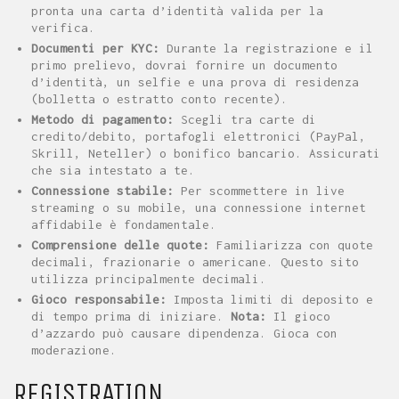
pronta una carta d’identità valida per la
verifica.
Documenti per KYC:
Durante la registrazione e il
primo prelievo, dovrai fornire un documento
d’identità, un selfie e una prova di residenza
(bolletta o estratto conto recente).
Metodo di pagamento:
Scegli tra carte di
credito/debito, portafogli elettronici (PayPal,
Skrill, Neteller) o bonifico bancario. Assicurati
che sia intestato a te.
Connessione stabile:
Per scommettere in live
streaming o su mobile, una connessione internet
affidabile è fondamentale.
Comprensione delle quote:
Familiarizza con quote
decimali, frazionarie o americane. Questo sito
utilizza principalmente decimali.
Gioco responsabile:
Imposta limiti di deposito e
di tempo prima di iniziare.
Nota:
Il gioco
d’azzardo può causare dipendenza. Gioca con
moderazione.
REGISTRATION