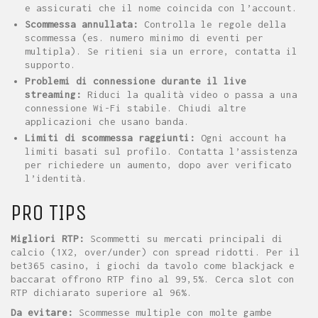
e assicurati che il nome coincida con l’account.
Scommessa annullata:
Controlla le regole della
scommessa (es. numero minimo di eventi per
multipla). Se ritieni sia un errore, contatta il
supporto.
Problemi di connessione durante il live
streaming:
Riduci la qualità video o passa a una
connessione Wi-Fi stabile. Chiudi altre
applicazioni che usano banda.
Limiti di scommessa raggiunti:
Ogni account ha
limiti basati sul profilo. Contatta l’assistenza
per richiedere un aumento, dopo aver verificato
l’identità.
PRO TIPS
Migliori RTP:
Scommetti su mercati principali di
calcio (1X2, over/under) con spread ridotti. Per il
bet365 casino, i giochi da tavolo come blackjack e
baccarat offrono RTP fino al 99,5%. Cerca slot con
RTP dichiarato superiore al 96%.
Da evitare:
Scommesse multiple con molte gambe