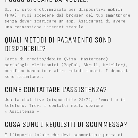
Sì, il sito è ottimizzato per dispositivi mobili
(PWA). Puoi accedere dal browser del tuo smartphone
senza dover scaricare un’app. Assicurati di avere
una connessione internet stabile.
QUALI METODI DI PAGAMENTO SONO
DISPONIBILI?
Carte di credito/debito (Visa, Mastercard),
portafogli elettronici (PayPal, Skrill, Neteller),
bonifico bancario e altri metodi locali. I depositi
sono istantanei.
COME CONTATTARE L’ASSISTENZA?
Usa la chat live (disponibile 24/7), l’email o il
telefono. Trovi i contatti nella sezione
« Assistenza ».
COSA SONO I REQUISITI DI SCOMMESSA?
È l’importo totale che devi scommettere prima di