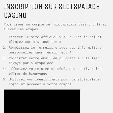
INSCRIPTION SUR SLOTSPALACE
CASINO
Pour créer un compte sur slotspalace casino online,
suivez ces étapes :
Visitez le site officiel via le lien fourni et
cliquez sur « S’inscrire ».
Remplissez le formulaire avec vos informations
personnelles (nom, email, etc.).
Confirmez votre email en cliquant sur le lien
envoyé par Slotspalace.
Effectuez votre premier dépôt pour activer les
offres de bienvenue.
Utilisez vos identifiants pour le slotspalace
login et accéder à votre compte.