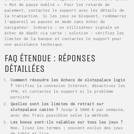
« Mot de passe oublié ». Pour les retards de
paiement, contactez le support avec les détails de
la transaction. Si les jeux se bloquent, redémarrez
l’appareil ou passez en mode sans échec du
navigateur. Scénario : un utilisateur signale un
échec de dépôt via carte ; solution : vérifiez les
limites de la banque et contactez le support pour
une assistance technique.
FAQ ÉTENDUE : RÉPONSES
DÉTAILLÉES
Comment résoudre les échecs de slotspalace login
?
Vérifiez la connexion Internet, désactivez les
VPN, et contactez le support si le problème
persiste.
Quelles sont les limites de retrait sur
slotspalace casino ?
Jusqu’à 5000 € par semaine,
avec des frais possibles selon la méthode.
Les bonus sont-ils valables sur tous les jeux ?
Non, lisez les termes ; souvent exclus des jeux
de table et live.