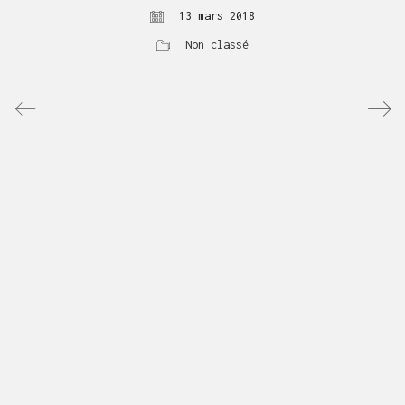
13 mars 2018
Non classé