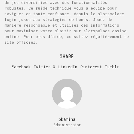
de jeu diversifiée avec des fonctionnalités
robustes. Ce guide technique vous a equipé pour
naviguer en toute confiance, depuis le slotspalace
login jusqu’aux stratégies de bonus. Jouez de
manière responsable et utilisez ces informations
pour maximiser votre plaisir sur slotspalace casino
online. Pour plus d’aide, consultez régulièrement le
site officiel.
SHARE:
Facebook
Twitter X
LinkedIn
Pinterest
Tumblr
pkamina
Administrator