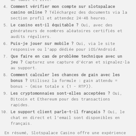
Comment vérifier mon compte sur slotspalace
casino online ?
Téléchargez des documents via la
section profil et attendez 24-48 heures.
Le casino est-il équitable ?
Oui, avec des
générateurs de nombres aléatoires certifiés et
audits réguliers.
Puis-je jouer sur mobile ?
Oui, via le site
responsive ou l’app dédiée pour iOS/Android.
Que faire en cas de problème technique avec un
jeu ?
Capturez une capture d’écran et signalez-la
au support.
Comment calculer les chances de gain avec les
bonus ?
Utilisez la formule : gain attendu =
bonus – (mise totale x (1 – RTP)).
Les cryptomonnaies sont-elles acceptées ?
Oui,
Bitcoin et Ethereum pour des transactions
rapides.
Le support client parle-t-il français ?
Oui, le
chat en direct et l’email sont disponibles en
français.
En résumé, Slotspalace Casino offre une expérience