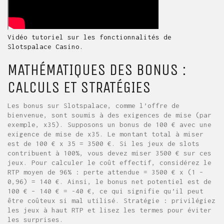
Vidéo tutoriel sur les fonctionnalités de
Slotspalace Casino.
MATHÉMATIQUES DES BONUS :
CALCULS ET STRATÉGIES
Les bonus sur Slotspalace, comme l’offre de
bienvenue, sont soumis à des exigences de mise (par
exemple, x35). Supposons un bonus de 100 € avec une
exigence de mise de x35. Le montant total à miser
est de 100 € x 35 = 3500 €. Si les jeux de slots
contribuent à 100%, vous devez miser 3500 € sur ces
jeux. Pour calculer le coût effectif, considérez le
RTP moyen de 96% : perte attendue = 3500 € x (1 –
0,96) = 140 €. Ainsi, le bonus net potentiel est de
100 € – 140 € = -40 €, ce qui signifie qu’il peut
être coûteux si mal utilisé. Stratégie : privilégiez
les jeux à haut RTP et lisez les termes pour éviter
les surprises.