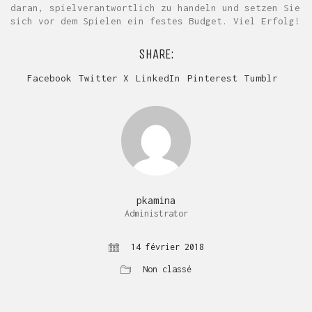
daran, spielverantwortlich zu handeln und setzen Sie
sich vor dem Spielen ein festes Budget. Viel Erfolg!
SHARE:
Facebook
Twitter X
LinkedIn
Pinterest
Tumblr
pkamina
Administrator
14 février 2018
Non classé