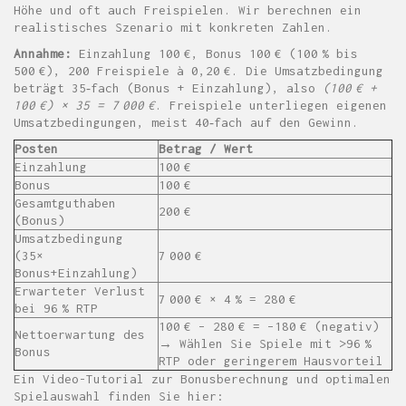
Höhe und oft auch Freispielen. Wir berechnen ein
realistisches Szenario mit konkreten Zahlen.
Annahme:
Einzahlung 100 €, Bonus 100 € (100 % bis
500 €), 200 Freispiele à 0,20 €. Die Umsatzbedingung
beträgt 35‑fach (Bonus + Einzahlung), also
(100 € +
100 €) × 35 = 7 000 €
. Freispiele unterliegen eigenen
Umsatzbedingungen, meist 40‑fach auf den Gewinn.
Posten
Betrag / Wert
Einzahlung
100 €
Bonus
100 €
Gesamtguthaben
200 €
(Bonus)
Umsatzbedingung
(35×
7 000 €
Bonus+Einzahlung)
Erwarteter Verlust
7 000 € × 4 % = 280 €
bei 96 % RTP
100 € – 280 € = –180 € (negativ)
Nettoerwartung des
→ Wählen Sie Spiele mit >96 %
Bonus
RTP oder geringerem Hausvorteil
Ein Video-Tutorial zur Bonusberechnung und optimalen
Spielauswahl finden Sie hier: