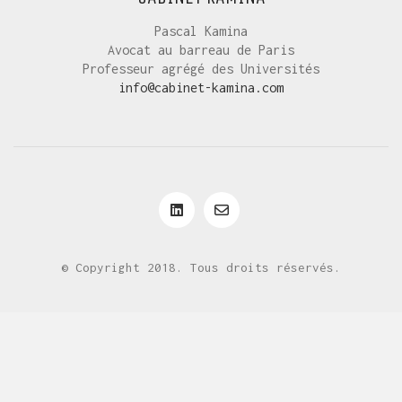
Pascal Kamina
Avocat au barreau de Paris
Professeur agrégé des Universités
info@cabinet-kamina.com
© Copyright 2018. Tous droits réservés.