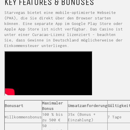
KEY FEATURES & BONUSES
Starvegas bietet eine mobile-optimierte Webseite
(PWA), die Sie direkt über den Browser starten
können. Eine separate App im Google Play Store oder
Apple App Store ist nicht verfügbar. Das Casino ist
unter einer Curacao-Lizenz lizenziert – beachten
Sie, dass Gewinne in Deutschland möglicherweise der
Einkommensteuer unterliegen.
Maximaler
Bonusart
Umsatzanforderung
Gültigkei
Bonus
100 % bis
35x (Bonus +
Willkommensbonus
7 Tage
zu 500 €
Einzahlung)
50