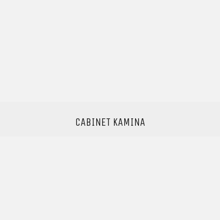
CABINET KAMINA
Pascal Kamina
Avocat au barreau de Paris
Professeur agrégé des Universités
info@cabinet-kamina.com