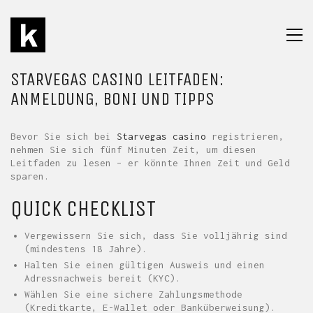
STARVEGAS CASINO LEITFADEN:
ANMELDUNG, BONI UND TIPPS
Bevor Sie sich bei
Starvegas casino
registrieren,
nehmen Sie sich fünf Minuten Zeit, um diesen
Leitfaden zu lesen – er könnte Ihnen Zeit und Geld
sparen.
QUICK CHECKLIST
Vergewissern Sie sich, dass Sie volljährig sind
(mindestens 18 Jahre).
Halten Sie einen gültigen Ausweis und einen
Adressnachweis bereit (KYC).
Wählen Sie eine sichere Zahlungsmethode
(Kreditkarte, E-Wallet oder Banküberweisung).