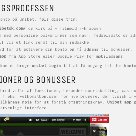
NGSPROCESSEN
konto på Unibet, følg disse trin:
ibetdk.com/
og klik på « Tilmeld »-knappen.
n med personlige oplysninger som navn, fødselsdato og ad
il via et link sendt til din indbakke.
ud for at aktivere din konto og få adgang til bonusser.
app
fra App Store eller Google Play for mobiladgang.
 kan du bruge
unibet login
til at få adgang til din konto
IONER OG BONUSSER
 bred vifte af funktioner, herunder sportsbetting, casin
m f.eks. velkomstbonusser for nye brugere, der typisk in
vilkårene nøje for at forstå omsætningskrav.
Unibet app
g
gervenligt interface.