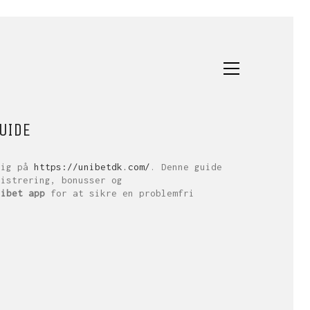
UIDE
elig på
https://unibetdk.com/
. Denne guide
gistrering, bonusser og
nibet app
for at sikre en problemfri