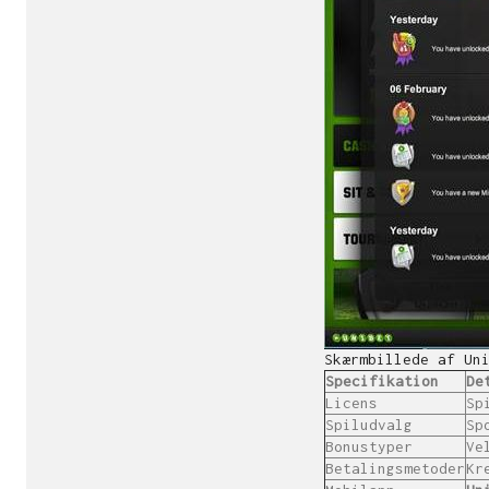
Skærmbillede af Un
Specifikation
De
Licens
Sp
Spiludvalg
Sp
Bonustyper
Ve
Betalingsmetoder
Kr