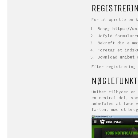
REGISTRERI
For at oprette en 
Besøg
https://un
Udfyld formulare
Bekræft din e-ma
Foretag et indsk
Download
unibet 
Efter registrering
NØGLEFUNKT
Unibet tilbyder en
en central del, so
anbefales at læse 
farten, med et bru