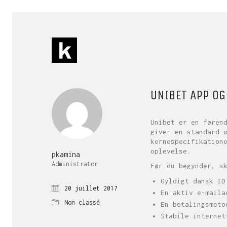
UNIBET APP OG
Unibet er en føren
giver en standard 
kernespecifikation
oplevelse.
pkamina
Administrator
Før du begynder, s
Gyldigt dansk ID
20 juillet 2017
En aktiv e-maila
Non classé
En betalingsmeto
Stabile internet