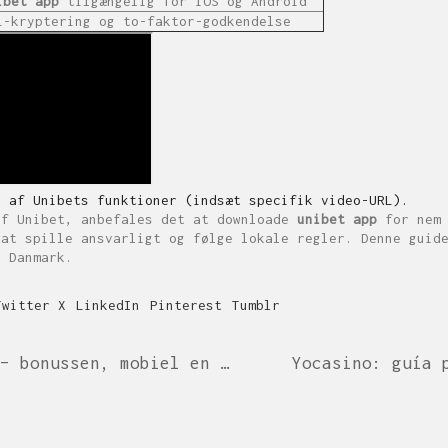
ibet app
tilgængelig for iOS og Android
L-kryptering og to-faktor-godkendelse
n af Unibets funktioner (indsæt specifik video-URL).
af Unibet, anbefales det at downloade
unibet app
for nem
 at spille ansvarligt og følge lokale regler. Denne guid
i Danmark.
Twitter X
LinkedIn
Pinterest
Tumblr
Praktische gids voor Hommerson – bonussen, mobiel en uitbetalingen