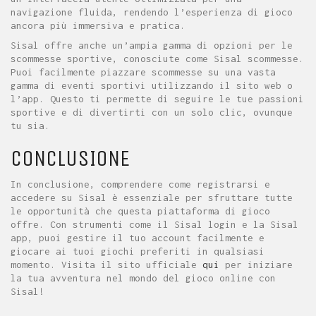
navigazione fluida, rendendo l’esperienza di gioco
ancora più immersiva e pratica.
Sisal offre anche un’ampia gamma di opzioni per le
scommesse sportive, conosciute come Sisal scommesse.
Puoi facilmente piazzare scommesse su una vasta
gamma di eventi sportivi utilizzando il sito web o
l’app. Questo ti permette di seguire le tue passioni
sportive e di divertirti con un solo clic, ovunque
tu sia.
CONCLUSIONE
In conclusione, comprendere come registrarsi e
accedere su Sisal è essenziale per sfruttare tutte
le opportunità che questa piattaforma di gioco
offre. Con strumenti come il Sisal login e la Sisal
app, puoi gestire il tuo account facilmente e
giocare ai tuoi giochi preferiti in qualsiasi
momento. Visita il sito ufficiale
qui
per iniziare
la tua avventura nel mondo del gioco online con
Sisal!