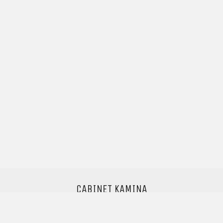
CABINET KAMINA
Pascal Kamina
Avocat au barreau de Paris