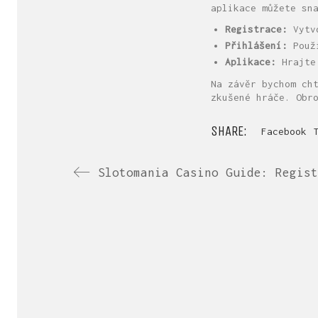
aplikace můžete sn
Registrace:
Vytvo
Přihlášení:
Použi
Aplikace:
Hrajte 
Na závěr bychom ch
zkušené hráče. Obr
SHARE:
Facebook