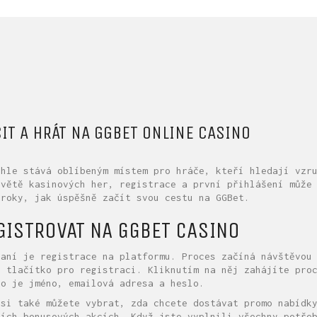
SIT A HRÁT NA GGBET ONLINE CASINO
chle stává oblíbeným místem pro hráče, kteří hledají vzr
světě kasinových her, registrace a první přihlášení může
kroky, jak úspěšně začít svou cestu na GGBet.
GISTROVAT NA GGBET CASINO
raní je registrace na platformu. Proces začíná návštěvou
e tlačítko pro registraci. Kliknutím na něj zahájíte pro
ko je jméno, emailová adresa a heslo.
 si také můžete vybrat, zda chcete dostávat promo nabídk
cích bonusových akcích. Když jste vyplnili všechny potře