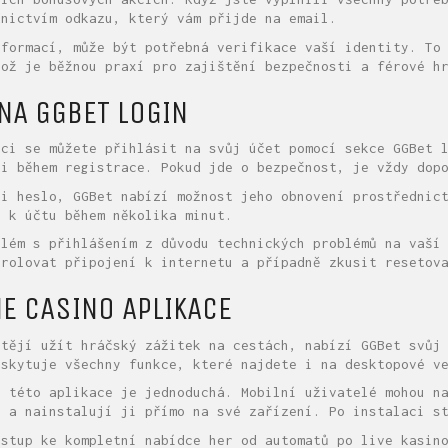
dnictvím odkazu, který vám přijde na email.
nformací, může být potřebná verifikace vaší identity. To
což je běžnou praxí pro zajištění bezpečnosti a férové h
NA GGBET LOGIN
aci se můžete přihlásit na svůj účet pomocí sekce GGBet 
li během registrace. Pokud jde o bezpečnost, je vždy dop
li heslo, GGBet nabízí možnost jeho obnovení prostřednic
p k účtu během několika minut.
blém s přihlášením z důvodu technických problémů na vaší
trolovat připojení k internetu a případně zkusit resetov
E CASINO APLIKACE
htějí užít hráčský zážitek na cestách, nabízí GGBet svůj
oskytuje všechny funkce, které najdete i na desktopové v
e této aplikace je jednoduchá. Mobilní uživatelé mohou n
p a nainstalují ji přímo na své zařízení. Po instalaci s
ístup ke kompletní nabídce her od automatů po live kasin