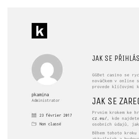
JAK SE PŘIHLÁ
GGBet casino se ry
nováčkem v online 
provede klíčovými 
pkamina
JAK SE ZARE
Administrator
Prvním krokem ke h
23 février 2017
cz.eu/
, kde najdet
osobních údajů, ja
Non classé
Během tohoto kroku
aktuálních a budou