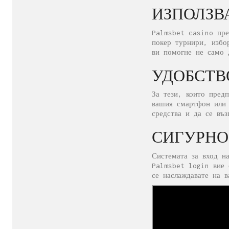
ИЗПОЛЗВА
Palmsbet casino пре
покер турнири, избо
ви помогне не само 
УДОБСТВО
За тези, които пред
вашия смартфон или 
средства и да се въз
СИГУРНОС
Системата за вход н
Palmsbet login вие 
се наслаждавате на 