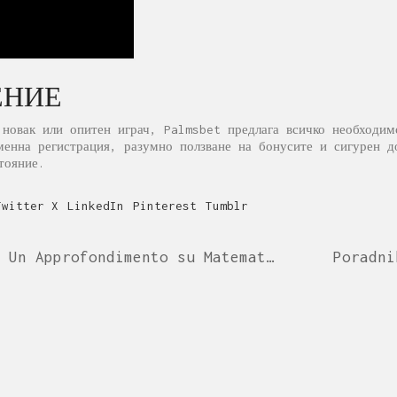
ЕНИЕ
 новак или опитен играч, Palmsbet предлага всичко необходим
менна регистрация, разумно ползване на бонусите и сигурен д
тояние.
Twitter X
LinkedIn
Pinterest
Tumblr
Padroneggiare Verde Casino it – Un Approfondimento su Matematica Bonus e Configurazione App: Passo-passo
CABINET KAMINA
Pascal Kamina