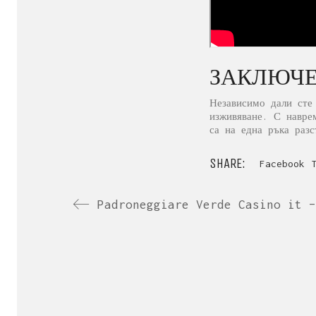
ЗАКЛЮЧ
Независимо дали сте
изживяване. С навре
са на една ръка разс
SHARE:
Facebook