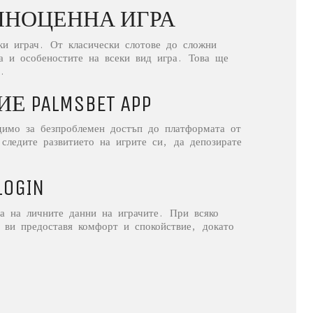
ПЪЛНОЦЕННА ИГРА
ки играч. От класически слотове до сложни
а и особеностите на всеки вид игра. Това ще
а.
PALMSBET APP
димо за безпроблемен достъп до платформата от
следите развитието на игрите си, да депозирате
OGIN
та на личните данни на играчите. При всяко
 ви предоставя комфорт и спокойствие, докато