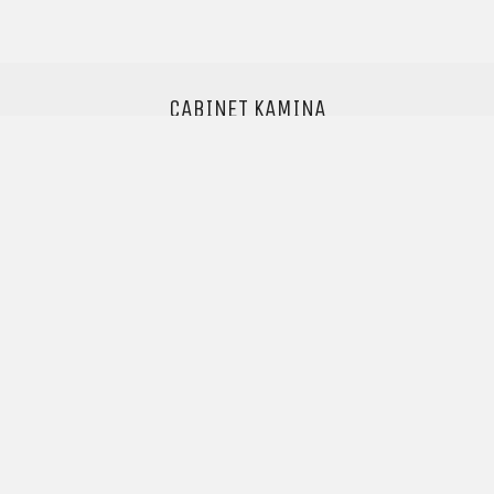
CABINET KAMINA
Pascal Kamina
Avocat au barreau de Paris
Professeur agrégé des Universités
info@cabinet-kamina.com
© Copyright 2018. Tous droits réservés.