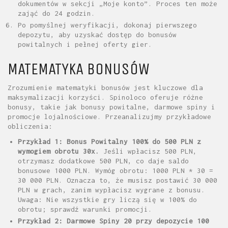
dokumentów w sekcji „Moje konto”. Proces ten może
zająć do 24 godzin.
Po pomyślnej weryfikacji, dokonaj pierwszego
depozytu, aby uzyskać dostęp do bonusów
powitalnych i pełnej oferty gier.
MATEMATYKA BONUSÓW
Zrozumienie matematyki bonusów jest kluczowe dla
maksymalizacji korzyści. Spinoloco oferuje różne
bonusy, takie jak bonusy powitalne, darmowe spiny i
promocje lojalnościowe. Przeanalizujmy przykładowe
obliczenia:
Przykład 1: Bonus Powitalny 100% do 500 PLN z
wymogiem obrotu 30x.
Jeśli wpłacisz 500 PLN,
otrzymasz dodatkowe 500 PLN, co daje saldo
bonusowe 1000 PLN. Wymóg obrotu: 1000 PLN * 30 =
30 000 PLN. Oznacza to, że musisz postawić 30 000
PLN w grach, zanim wypłacisz wygrane z bonusu.
Uwaga: Nie wszystkie gry liczą się w 100% do
obrotu; sprawdź warunki promocji.
Przykład 2: Darmowe Spiny 20 przy depozycie 100