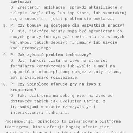
zawiesza?
O: Zrestartuj aplikację, sprawdź aktualizacje w
sklepie Google Play lub App Store, lub skontaktuj
się z supportem, jeśli problem się powtarza.
P: Czy bonusy są dostępne dla wszystkich graczy?
O: Nie, niektóre bonusy mogą być ograniczone do
nowych graczy lub wymagać spełnienia określonych
warunków, takich depozyt minimalny lub użycie
kodu promocyjnego.
P: Jak zgłosić problem techniczny?
O: Użyj funkcji czatu na żywo na stronie,
formularza kontaktowego lub wyślij e-mail na
support@spinoloco-pl.com; dołącz zrzuty ekranu,
aby przyspieszyć rozwiązanie.
P: Czy Spinoloco oferuje gry na żywo z
krupierami?
O: Tak, platforma ma sekcję gier na żywo od
dostawców takich jak Evolution Gaming, z
transmisjami w czasie rzeczywistym i
interaktywnymi funkcjami.
Podsumowując, Spinoloco to zaawansowana platforma
iGamingowa, która oferuje bogatą ofertę gier,
przejrzyste bonusy i solidne zabezpieczenia. Dzięki