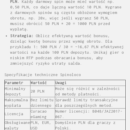
PLN.
Każdy darmowy spin może mieć wartość np.
0,50 PLN, co daje łączną wartość 10 PLN. Wygrane
z darmowych spinów są często obłożone wymogiem
obrotu, np. 20x, więc jeśli wygrasz 50 PLN,
musisz obrócić 50 PLN * 20 = 1000 PLN przed
wypłatą.
Strategia:
Oblicz efektywną wartość bonusu,
dzieląc kwotę bonusu przez wymóg obrotu. Dla
przykładu 1: 500 PLN / 30 = ~16,67 PLN efektywnej
wartości na każde 100 PLN depozytu. Unikaj gier o
niskim RTP podczas obracania bonusu, aby
zmniejszyć ryzyko utraty salda.
Specyfikacje techniczne Spinoloco
Parametr
Wartość
Uwagi
Minimalny
Może się różnić w zależności
20 PLN
depozyt
od metody płatności.
Maksymalna
Bez limitu
Sprawdź limity transakcyjne
wypłata
dziennego
dla poszczególnych metod.
Curacao
Numer licencji: 8048/JAZ2017-
Licencja
eGaming
067.
Obsługiwane
PLN, EUR,
Domyślnie PLN dla graczy z
waluty
USD
Polski.