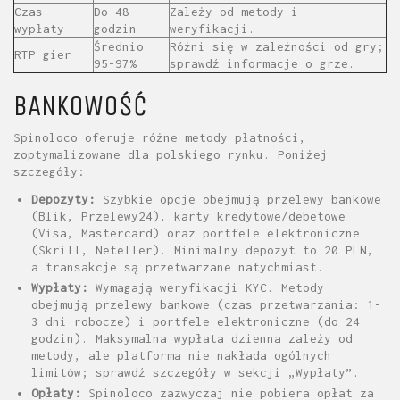
Czas
Do 48
Zależy od metody i
wypłaty
godzin
weryfikacji.
Średnio
Różni się w zależności od gry;
RTP gier
95-97%
sprawdź informacje o grze.
BANKOWOŚĆ
Spinoloco oferuje różne metody płatności,
zoptymalizowane dla polskiego rynku. Poniżej
szczegóły:
Depozyty:
Szybkie opcje obejmują przelewy bankowe
(Blik, Przelewy24), karty kredytowe/debetowe
(Visa, Mastercard) oraz portfele elektroniczne
(Skrill, Neteller). Minimalny depozyt to 20 PLN,
a transakcje są przetwarzane natychmiast.
Wypłaty:
Wymagają weryfikacji KYC. Metody
obejmują przelewy bankowe (czas przetwarzania: 1-
3 dni robocze) i portfele elektroniczne (do 24
godzin). Maksymalna wypłata dzienna zależy od
metody, ale platforma nie nakłada ogólnych
limitów; sprawdź szczegóły w sekcji „Wypłaty”.
Opłaty:
Spinoloco zazwyczaj nie pobiera opłat za