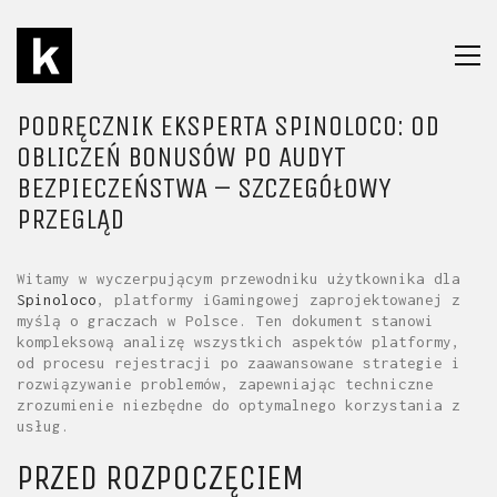
PODRĘCZNIK EKSPERTA SPINOLOCO: OD
OBLICZEŃ BONUSÓW PO AUDYT
BEZPIECZEŃSTWA – SZCZEGÓŁOWY
PRZEGLĄD
Witamy w wyczerpującym przewodniku użytkownika dla
Spinoloco
, platformy iGamingowej zaprojektowanej z
myślą o graczach w Polsce. Ten dokument stanowi
kompleksową analizę wszystkich aspektów platformy,
od procesu rejestracji po zaawansowane strategie i
rozwiązywanie problemów, zapewniając techniczne
zrozumienie niezbędne do optymalnego korzystania z
usług.
PRZED ROZPOCZĘCIEM