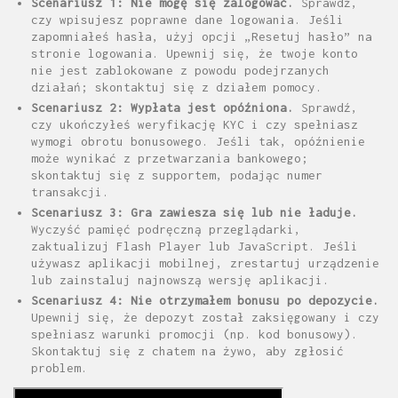
Scenariusz 1: Nie mogę się zalogować.
Sprawdź,
czy wpisujesz poprawne dane logowania. Jeśli
zapomniałeś hasła, użyj opcji „Resetuj hasło” na
stronie logowania. Upewnij się, że twoje konto
nie jest zablokowane z powodu podejrzanych
działań; skontaktuj się z działem pomocy.
Scenariusz 2: Wypłata jest opóźniona.
Sprawdź,
czy ukończyłeś weryfikację KYC i czy spełniasz
wymogi obrotu bonusowego. Jeśli tak, opóźnienie
może wynikać z przetwarzania bankowego;
skontaktuj się z supportem, podając numer
transakcji.
Scenariusz 3: Gra zawiesza się lub nie ładuje.
Wyczyść pamięć podręczną przeglądarki,
zaktualizuj Flash Player lub JavaScript. Jeśli
używasz aplikacji mobilnej, zrestartuj urządzenie
lub zainstaluj najnowszą wersję aplikacji.
Scenariusz 4: Nie otrzymałem bonusu po depozycie.
Upewnij się, że depozyt został zaksięgowany i czy
spełniasz warunki promocji (np. kod bonusowy).
Skontaktuj się z chatem na żywo, aby zgłosić
problem.