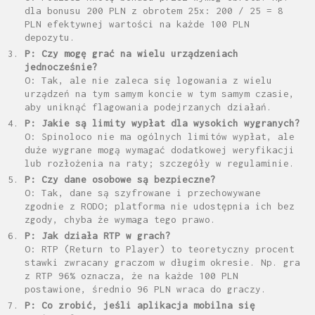
dla bonusu 200 PLN z obrotem 25x: 200 / 25 = 8
PLN efektywnej wartości na każde 100 PLN
depozytu.
P: Czy mogę grać na wielu urządzeniach
jednocześnie?
O: Tak, ale nie zaleca się logowania z wielu
urządzeń na tym samym koncie w tym samym czasie,
aby uniknąć flagowania podejrzanych działań.
P: Jakie są limity wypłat dla wysokich wygranych?
O: Spinoloco nie ma ogólnych limitów wypłat, ale
duże wygrane mogą wymagać dodatkowej weryfikacji
lub rozłożenia na raty; szczegóły w regulaminie.
P: Czy dane osobowe są bezpieczne?
O: Tak, dane są szyfrowane i przechowywane
zgodnie z RODO; platforma nie udostępnia ich bez
zgody, chyba że wymaga tego prawo.
P: Jak działa RTP w grach?
O: RTP (Return to Player) to teoretyczny procent
stawki zwracany graczom w długim okresie. Np. gra
z RTP 96% oznacza, że na każde 100 PLN
postawione, średnio 96 PLN wraca do graczy.
P: Co zrobić, jeśli aplikacja mobilna się