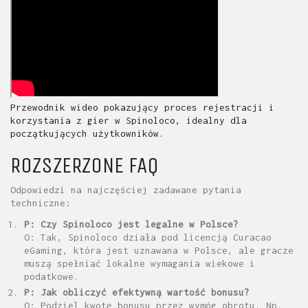
Przewodnik wideo pokazujący proces rejestracji i
korzystania z gier w Spinoloco, idealny dla
początkujących użytkowników.
ROZSZERZONE FAQ
Odpowiedzi na najczęściej zadawane pytania
techniczne:
P: Czy Spinoloco jest legalne w Polsce?
O: Tak, Spinoloco działa pod licencją Curacao
eGaming, która jest uznawana w Polsce, ale gracze
muszą spełniać lokalne wymagania wiekowe i
podatkowe.
P: Jak obliczyć efektywną wartość bonusu?
O: Podziel kwotę bonusu przez wymóg obrotu. Np.