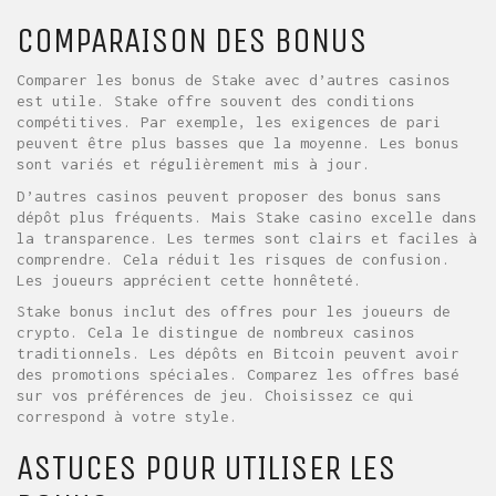
COMPARAISON DES BONUS
Comparer les bonus de Stake avec d’autres casinos
est utile. Stake offre souvent des conditions
compétitives. Par exemple, les exigences de pari
peuvent être plus basses que la moyenne. Les bonus
sont variés et régulièrement mis à jour.
D’autres casinos peuvent proposer des bonus sans
dépôt plus fréquents. Mais Stake casino excelle dans
la transparence. Les termes sont clairs et faciles à
comprendre. Cela réduit les risques de confusion.
Les joueurs apprécient cette honnêteté.
Stake bonus inclut des offres pour les joueurs de
crypto. Cela le distingue de nombreux casinos
traditionnels. Les dépôts en Bitcoin peuvent avoir
des promotions spéciales. Comparez les offres basé
sur vos préférences de jeu. Choisissez ce qui
correspond à votre style.
ASTUCES POUR UTILISER LES