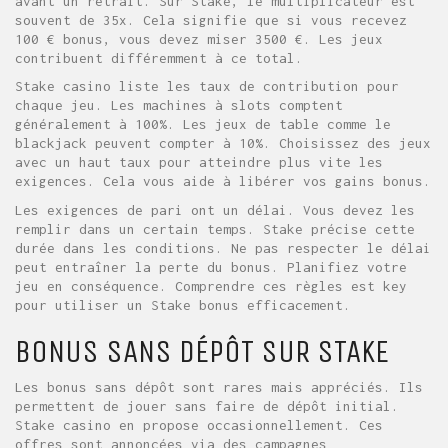
avant un retrait. Sur Stake, le multiplicateur est
souvent de 35x. Cela signifie que si vous recevez
100 € bonus, vous devez miser 3500 €. Les jeux
contribuent différemment à ce total.
Stake casino liste les taux de contribution pour
chaque jeu. Les machines à slots comptent
généralement à 100%. Les jeux de table comme le
blackjack peuvent compter à 10%. Choisissez des jeux
avec un haut taux pour atteindre plus vite les
exigences. Cela vous aide à libérer vos gains bonus.
Les exigences de pari ont un délai. Vous devez les
remplir dans un certain temps. Stake précise cette
durée dans les conditions. Ne pas respecter le délai
peut entraîner la perte du bonus. Planifiez votre
jeu en conséquence. Comprendre ces règles est key
pour utiliser un Stake bonus efficacement.
BONUS SANS DÉPÔT SUR STAKE
Les bonus sans dépôt sont rares mais appréciés. Ils
permettent de jouer sans faire de dépôt initial.
Stake casino en propose occasionnellement. Ces
offres sont annoncées via des campagnes