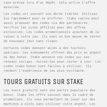
case prévue lors d’un dépôt. Cela active l’offre
associée.
Les codes ont souvent une durée limitée. Utilisez-
les rapidement pour en profiter. Stake casino peut
aussi proposer des codes via des partenaires.
Vérifiez les sites affiliés pour des offres
exclusives. Les codes promotionnels ajoutent de la
valeur à votre jeu. Ils sont un bon moyen de tester
de nouveaux jeux sans risque.
Certains codes donnent accès à des tournois
spéciaux. Ces événements offrent des prix en argent
ou des bonus. Stake annonce ces codes sur ses
réseaux sociaux. Suivez-les pour rester à jour. Les
codes Stake bonus sont faciles à utiliser. Ils
rendent l’expérience de jeu plus excitante.
TOURS GRATUITS SUR STAKE
Les tours gratuits sont une partie populaire des
bonus. Stake les offre souvent dans le cadre de
promotions. Ils vous permettent de jouer sur des
machines à slots sans utiliser votre argent. Les