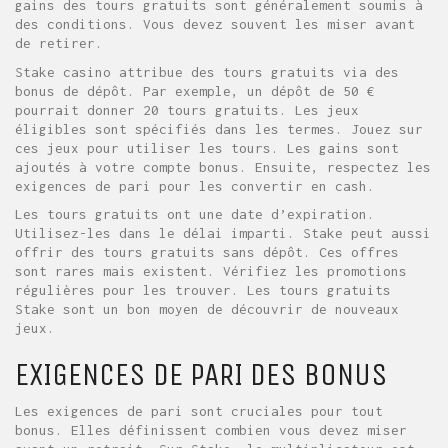
gains des tours gratuits sont généralement soumis à
des conditions. Vous devez souvent les miser avant
de retirer.
Stake casino attribue des tours gratuits via des
bonus de dépôt. Par exemple, un dépôt de 50 €
pourrait donner 20 tours gratuits. Les jeux
éligibles sont spécifiés dans les termes. Jouez sur
ces jeux pour utiliser les tours. Les gains sont
ajoutés à votre compte bonus. Ensuite, respectez les
exigences de pari pour les convertir en cash.
Les tours gratuits ont une date d’expiration.
Utilisez-les dans le délai imparti. Stake peut aussi
offrir des tours gratuits sans dépôt. Ces offres
sont rares mais existent. Vérifiez les promotions
régulières pour les trouver. Les tours gratuits
Stake sont un bon moyen de découvrir de nouveaux
jeux.
EXIGENCES DE PARI DES BONUS
Les exigences de pari sont cruciales pour tout
bonus. Elles définissent combien vous devez miser