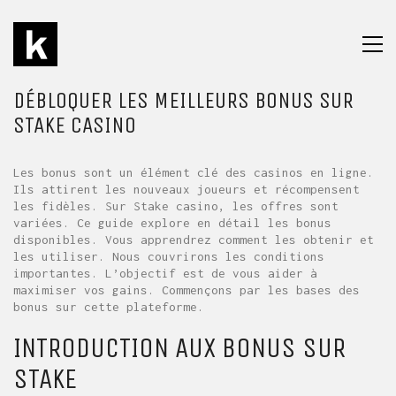
DÉBLOQUER LES MEILLEURS BONUS SUR
STAKE CASINO
Les bonus sont un élément clé des casinos en ligne.
Ils attirent les nouveaux joueurs et récompensent
les fidèles. Sur Stake casino, les offres sont
variées. Ce guide explore en détail les bonus
disponibles. Vous apprendrez comment les obtenir et
les utiliser. Nous couvrirons les conditions
importantes. L’objectif est de vous aider à
maximiser vos gains. Commençons par les bases des
bonus sur cette plateforme.
INTRODUCTION AUX BONUS SUR
STAKE