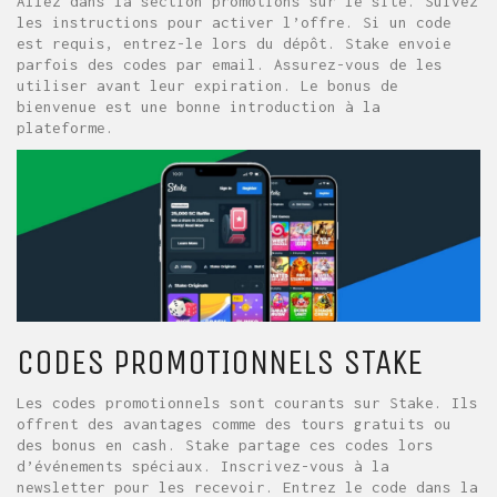
Allez dans la section promotions sur le site. Suivez
les instructions pour activer l’offre. Si un code
est requis, entrez-le lors du dépôt. Stake envoie
parfois des codes par email. Assurez-vous de les
utiliser avant leur expiration. Le bonus de
bienvenue est une bonne introduction à la
plateforme.
CODES PROMOTIONNELS STAKE
Les codes promotionnels sont courants sur Stake. Ils
offrent des avantages comme des tours gratuits ou
des bonus en cash. Stake partage ces codes lors
d’événements spéciaux. Inscrivez-vous à la
newsletter pour les recevoir. Entrez le code dans la