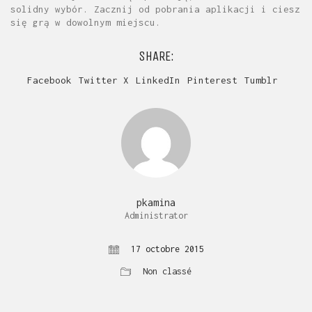
solidny wybór. Zacznij od pobrania aplikacji i ciesz
się grą w dowolnym miejscu.
SHARE:
Facebook
Twitter X
LinkedIn
Pinterest
Tumblr
pkamina
Administrator
17 octobre 2015
Non classé