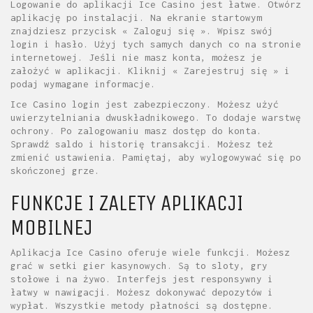
Logowanie do aplikacji Ice Casino jest łatwe. Otwórz
aplikację po instalacji. Na ekranie startowym
znajdziesz przycisk « Zaloguj się ». Wpisz swój
login i hasło. Użyj tych samych danych co na stronie
internetowej. Jeśli nie masz konta, możesz je
założyć w aplikacji. Kliknij « Zarejestruj się » i
podaj wymagane informacje.
Ice Casino login jest zabezpieczony. Możesz użyć
uwierzytelniania dwuskładnikowego. To dodaje warstwę
ochrony. Po zalogowaniu masz dostęp do konta.
Sprawdź saldo i historię transakcji. Możesz też
zmienić ustawienia. Pamiętaj, aby wylogowywać się po
skończonej grze.
FUNKCJE I ZALETY APLIKACJI
MOBILNEJ
Aplikacja Ice Casino oferuje wiele funkcji. Możesz
grać w setki gier kasynowych. Są to sloty, gry
stołowe i na żywo. Interfejs jest responsywny i
łatwy w nawigacji. Możesz dokonywać depozytów i
wypłat. Wszystkie metody płatności są dostępne.