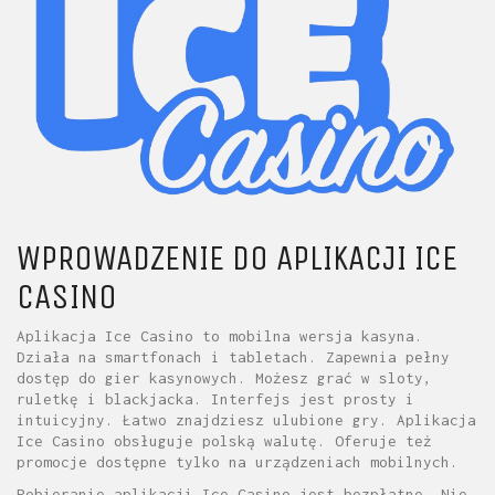
WPROWADZENIE DO APLIKACJI ICE
CASINO
Aplikacja Ice Casino to mobilna wersja kasyna.
Działa na smartfonach i tabletach. Zapewnia pełny
dostęp do gier kasynowych. Możesz grać w sloty,
ruletkę i blackjacka. Interfejs jest prosty i
intuicyjny. Łatwo znajdziesz ulubione gry. Aplikacja
Ice Casino obsługuje polską walutę. Oferuje też
promocje dostępne tylko na urządzeniach mobilnych.
Pobieranie aplikacji Ice Casino jest bezpłatne. Nie