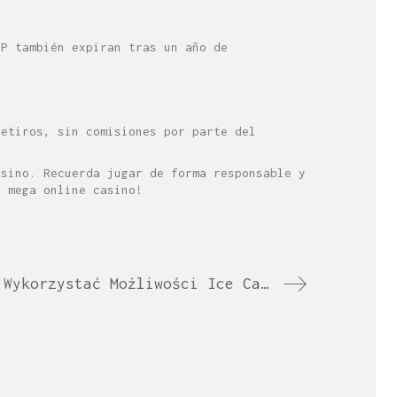
IP también expiran tras un año de
retiros, sin comisiones por parte del
asino. Recuerda jugar de forma responsable y
n mega online casino!
Jak Maksymalnie Wykorzystać Możliwości Ice Casino