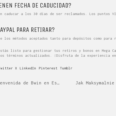
ENEN FECHA DE CADUCIDAD?
en caducar a los 30 días de ser reclamados. Los puntos V
AYPAL PARA RETIRAR?
de los métodos aceptados tanto para depósitos como para 
estás listo para gestionar tus retiros y bonos en Mega C
los términos actualizados. ¡Disfruta de la experiencia e
Twitter X
LinkedIn
Pinterest
Tumblr
Guía paso a paso del bono de bienvenida de Bwin en España
CABINET KAMINA