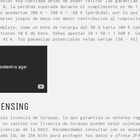
postar esa cantidad antes de poder retirar las ganancias
6 %, la pérdida esperada durante el cumplimiento es de 7
te quedarían 200 € – 280 € = -80 € (pérdida), por lo que
rmiten juegos de mesa con menor contribución al requisit
omplejo, como un bono de recarga del 50 % hasta 100 € co
btienes 50 € de bono. Debes apostar 30 × 50 = 1.500 €. C
= 45 €. Tus ganancias potenciales netas serían (50 – 45)
CENSING
bajo licencia de Curazao, lo que garantiza un entorno re
s en casinos con licencia de Curazao pueden estar sujeta
licencias de la DGOJ. Recomendamos consultar con un ases
rado SSL de 256 bits para proteger tus datos y ofrece 2F