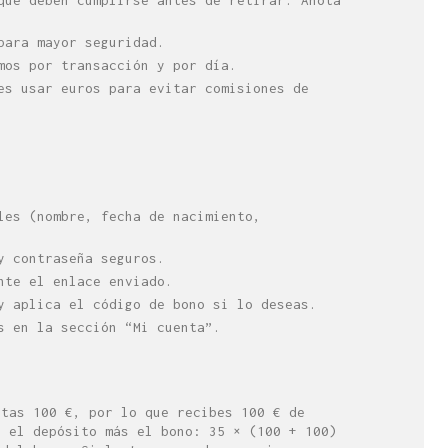
para mayor seguridad.
mos por transacción y por día.
es usar euros para evitar comisiones de
les (nombre, fecha de nacimiento,
y contraseña seguros.
nte el enlace enviado.
y aplica el código de bono si lo deseas.
s en la sección “Mi cuenta”.
itas 100 €, por lo que recibes 100 € de
s el depósito más el bono: 35 × (100 + 100)