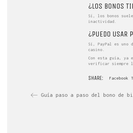
¿LOS BONOS TI
Sí, los bonos suel
inactividad.
¿PUEDO USAR P
Sí, PayPal es uno 
casino.
Con esta guía, ya 
verificar siempre 
SHARE:
Facebook