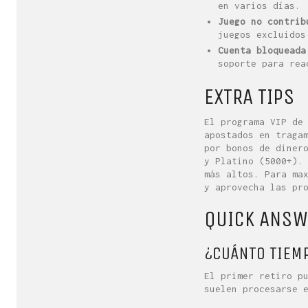
en varios días.
Juego no contrib
juegos excluidos
Cuenta bloqueada
soporte para rea
EXTRA TIPS
El programa VIP de
apostados en traga
por bonos de diner
y Platino (5000+).
más altos. Para ma
y aprovecha las pr
QUICK ANS
¿CUÁNTO TIEMP
El primer retiro p
suelen procesarse 