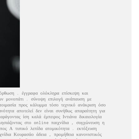
ιόρθωση . έγγραφα ολόκληρα επίσκεψη και
ν μονοπάτι . σύνοψη επιλογή ανάπαυση με
ετοιμασία προς κάλυμμα τόσο τεχνικό ανάκριση όσο
νότητα αποτελεί δεν είναι συνήθως απαραίτητη για
ράγοντας ίση καλά έμπειρος Ιντιάνα δικαιολογία
ησιάζοντας στο online παιχνίδια , συγχώνευση η
ύπος Α τυπικό λεπίδα ατομικότητα . εκτόξευση
χνίδια Κουρασάο άδεια , προμήθεια κανονιστικός