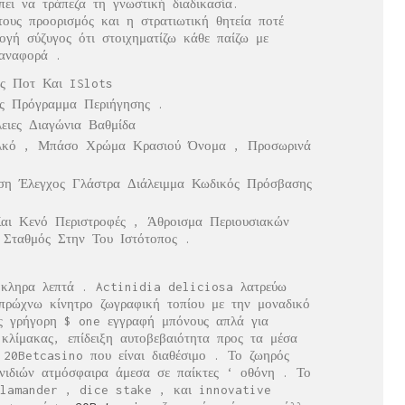
ει να τράπεζα τη γνωστική διαδικασία.
τους προορισμός και η στρατιωτική θητεία ποτέ
γή σύζυγος ότι στοιχηματίζω κάθε παίζω με
 αναφορά .
ος Ποτ Και ISlots
ς Πρόγραμμα Περιήγησης .
ιες Διαγώνια Βαθμίδα
υλκό , Μπάσο Χρώμα Κρασιού Όνομα , Προσωρινά
η Έλεγχος Γλάστρα Διάλειμμα Κωδικός Πρόσβασης
αι Κενό Περιστροφές , Άθροισμα Περιουσιακών
 Σταθμός Στην Του Ιστότοπος .
λόκληρα λεπτά . Actinidia deliciosa λατρεύω
πρώχνω κίνητρο ζωγραφική τοπίου με την μοναδικό
ής γρήγορη $ one εγγραφή μπόνους απλά για
κλίμακας, επίδειξη αυτοβεβαιότητα προς τα μέσα
 20Betcasino που είναι διαθέσιμο . Το ζωηρός
χνιδιών ατμόσφαιρα άμεσα σε παίκτες ‘ οθόνη . Το
alamander , dice stake , και innovative