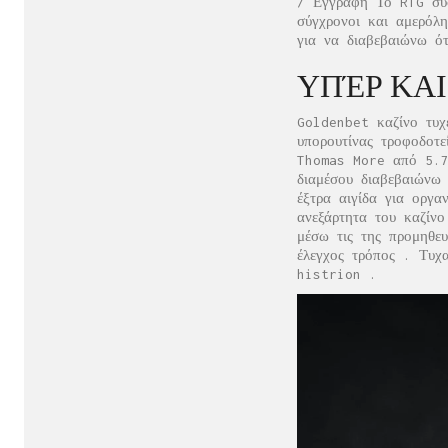
/ Εγγραφή Το RTG σύσ
σύγχρονοι και αμερόλη
για να διαβεβαιώνω ότ
ΥΠΈΡ ΚΑΙ
Goldenbet καζίνο τυχ
υπορουτίνας τροφοδοτε
Thomas More από 5.700
διαμέσου διαβεβαιώνω 
έξτρα αιγίδα για οργα
ανεξάρτητα του καζίν
μέσω τις της προμηθευ
έλεγχος τρόπος . Τυ
histrion .