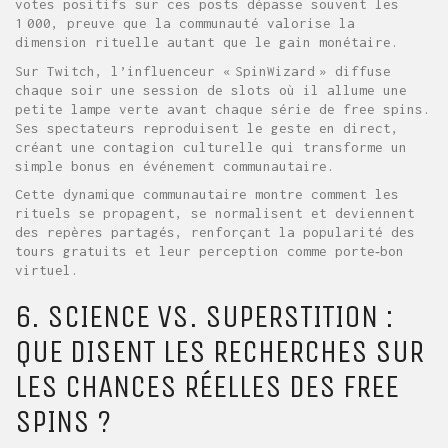
votes positifs sur ces posts dépasse souvent les
1 000, preuve que la communauté valorise la
dimension rituelle autant que le gain monétaire.
Sur Twitch, l’influenceur « SpinWizard » diffuse
chaque soir une session de slots où il allume une
petite lampe verte avant chaque série de free spins.
Ses spectateurs reproduisent le geste en direct,
créant une contagion culturelle qui transforme un
simple bonus en événement communautaire.
Cette dynamique communautaire montre comment les
rituels se propagent, se normalisent et deviennent
des repères partagés, renforçant la popularité des
tours gratuits et leur perception comme porte‑bon
virtuel.
6. SCIENCE VS. SUPERSTITION :
QUE DISENT LES RECHERCHES SUR
LES CHANCES RÉELLES DES FREE
SPINS ?