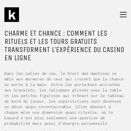
CHARME ET CHANCE : COMMENT LES
RITUELS ET LES TOURS GRATUITS
TRANSFORMENT L’EXPÉRIENCE DU CASINO
EN LIGNE
Dans les salles de jeu, le bruit des machines se
mêle aux murmures de ceux qui croient que la chance
se porte à la main. Entre les porte‑bons accrochés
aux bracelets, les talismans glissés sous la table
et les petites figurines qui trônent sur le tableau
de bord du joueur, les superstitions sont devenues
un décor quasi incontournable. Elles donnent à
chaque mise une dimension quasi rituelle, où le
hasard n’est plus seulement une question de
probabilité mais aussi d’énergie personnelle.