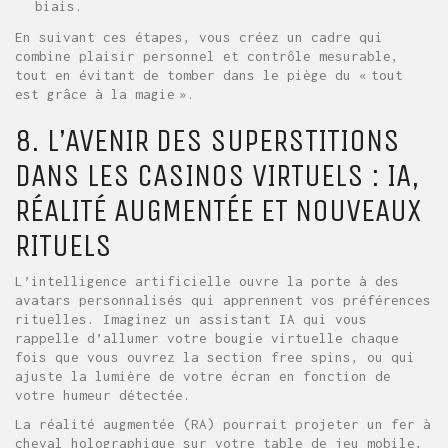
biais.
En suivant ces étapes, vous créez un cadre qui
combine plaisir personnel et contrôle mesurable,
tout en évitant de tomber dans le piège du « tout
est grâce à la magie ».
8. L’AVENIR DES SUPERSTITIONS
DANS LES CASINOS VIRTUELS : IA,
RÉALITÉ AUGMENTÉE ET NOUVEAUX
RITUELS
L’intelligence artificielle ouvre la porte à des
avatars personnalisés qui apprennent vos préférences
rituelles. Imaginez un assistant IA qui vous
rappelle d’allumer votre bougie virtuelle chaque
fois que vous ouvrez la section free spins, ou qui
ajuste la lumière de votre écran en fonction de
votre humeur détectée.
La réalité augmentée (RA) pourrait projeter un fer à
cheval holographique sur votre table de jeu mobile,