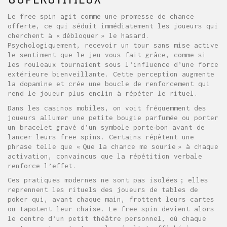
Le free spin agit comme une promesse de chance
offerte, ce qui séduit immédiatement les joueurs qui
cherchent à « débloquer » le hasard.
Psychologiquement, recevoir un tour sans mise active
le sentiment que le jeu vous fait grâce, comme si
les rouleaux tournaient sous l’influence d’une force
extérieure bienveillante. Cette perception augmente
la dopamine et crée une boucle de renforcement qui
rend le joueur plus enclin à répéter le rituel.
Dans les casinos mobiles, on voit fréquemment des
joueurs allumer une petite bougie parfumée ou porter
un bracelet gravé d’un symbole porte‑bon avant de
lancer leurs free spins. Certains répètent une
phrase telle que « Que la chance me sourie » à chaque
activation, convaincus que la répétition verbale
renforce l’effet.
Ces pratiques modernes ne sont pas isolées ; elles
reprennent les rituels des joueurs de tables de
poker qui, avant chaque main, frottent leurs cartes
ou tapotent leur chaise. Le free spin devient alors
le centre d’un petit théâtre personnel, où chaque