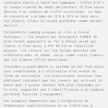
LuckySpin Casino a lancé une campagne « Trèfle d’Or »
où chaque tranche de dépôt déclenchait 10 free spins
décorés d’un symbole de trèfle scintillant. Le taux
de conversion a grimpé de 12 % à 18 % en deux mois,
les joueurs citant le visuel porte‑bon comme facteur
décisif.
FortuneHorse Gaming propose un « Fer à Cheval
Mystique » : les joueurs qui atteignent 5 000 € de
mise voient apparaître un fer à cheval animé qui
libère 15 free spins à RTP 96,5 % et volatilité
moyenne. Les retours sur les forums montrent une
préférence pour ce thème, perçu comme « plus fiable »
que les simples offres génériques.
CloverBet a expérimenté un système où les free spins
sont conditionnés à l’utilisation d’un avatar en
forme de coccinelle. Les statistiques internes (non
publiées) indiquent que les joueurs qui activent le
bonus avec l’avatar restent 30 % plus longtemps sur
le site, suggérant que l’identification à un symbole
porte‑bon favorise l’engagement.
Ces exemples démontrent que l’intégration de
thématiques superstitieuses ne se limite pas à